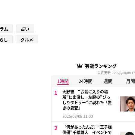
ラム
占い
らし
グルメ
芸能ランキング
最終更新：2026/08/08 17
1時間
24時間
週間
月間
大野智 “お気に入りの場
所”に出没し…左腕の“びっ
しりタトゥー”に現れた「驚
きの異変」
2026/08/08 11:00
「何があったんだ」“王子様
俳優”千葉雄大 イベントで