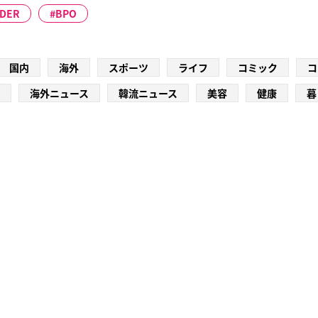
DER
BPO
国内
海外
スポーツ
ライフ
コミック
コ
海外ニュース
韓流ニュース
美容
健康
暮