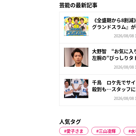
芸能の最新記事
《全盛期から8割減》
グランドスラム』が視聴
2026/08/08 
大野智 “お気に入
左腕の“びっしりタ
「驚...
2026/08/08 
千鳥 ロケ先でサイ
殺到も…スタッフに
す...
2026/08/08 
人気タグ
愛子さま
三山凌輝
水