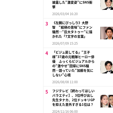
披露した“激変姿”にSNS衝
撃
2026/03/04 16:20
《左腕にびっしり》大野
智 “絵柄の意味”にファン
騒然…“巨大タトゥー”に描
かれた「7文字の言葉」
2026/07/09 15:25
「ビジュ戻してる」“王子
様”37歳の元戦隊ヒーロー俳
優 ふっくらビジュアルから
の“激やせ”回帰にSNS騒
然…語っていた“加齢を気に
しない”心境
2026/08/08 11:00
フジテレビ【終わってほしい
バラエティ】、3位呼び出し
先生タナカ、2位ドッキリGP
を抑えた意外すぎる1位は？
2024/11/16 06:00