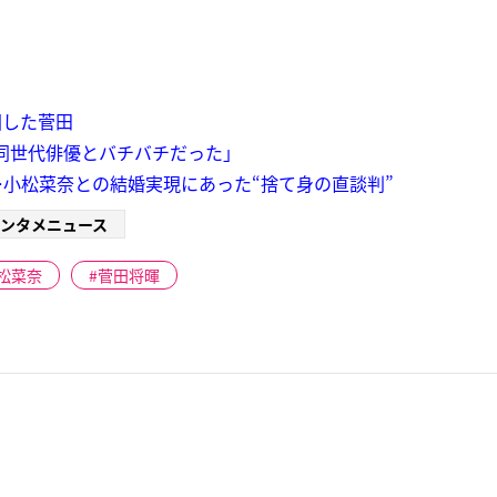
国した菅田
「同世代俳優とバチバチだった」
小松菜奈との結婚実現にあった“捨て身の直談判”
ンタメニュース
松菜奈
菅田将暉