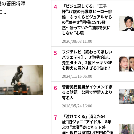
優の菅田将暉
「ビジュ戻してる」“王子
..
様”37歳の元戦隊ヒーロー俳
優 ふっくらビジュアルから
の“激やせ”回帰にSNS騒
然…語っていた“加齢を気に
しない”心境
2026/08/08 11:00
フジテレビ【終わってほしい
バラエティ】、3位呼び出し
先生タナカ、2位ドッキリGP
を抑えた意外すぎる1位は？
2024/11/16 06:00
菅野美穂長男がイケメンすぎ
ると話題 公園で堺雅人より
有名人
2018/05/24 16:00
「泣けてくる」消えた54
歳“旧ジャニ”アイドル 8年
ぶり“本業”姿にネット感
涙…現在は家賃3.4万円の“懐