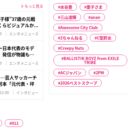
もっと見る
水谷豊
愛子さま
三山凌輝
anan
子様”37歳の元戦
らビジュアルか...
Awesome City Club
0
エンタメニュース
2ちゃんねる
C型肝炎
ー日本代表のモデ
Creepy Nuts
」発信が物議も…
BALLISTIK BOYZ from EXILE
TRIBE
0
エンタメニュース
ACジャパン
2PM
に…芸人サッカーチ
2026ベストスクープ
河本「元代表・坪
11:00
インタビュー
911