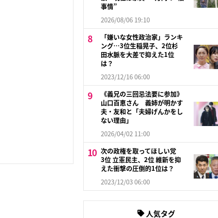
事情”
2026/08/06 19:10
「嫌いな女性政治家」ランキ
ング…3位生稲晃子、2位杉
田水脈を大差で抑えた1位
は？
2023/12/16 06:00
《義兄の三回忌法要に参加》
山口百恵さん 義姉が明かす
夫・友和と「夫婦げんかをし
ない理由」
2026/04/02 11:00
次の政権を取ってほしい党
3位 立憲民主、2位 維新を抑
えた衝撃の圧倒的1位は？
2023/12/03 06:00
人気タグ