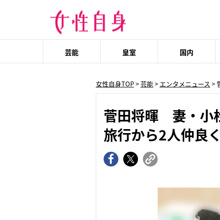
芸能
皇室
国内
女性自身TOP
>
芸能
>
エンタメニュース
>
菅田将暉 妻・小
旅行から2人仲良