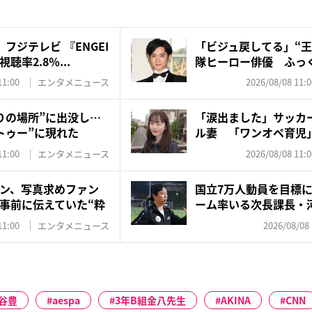
フジテレビ 『ENGEI
「ビジュ戻してる」“王
率2.8％...
隊ヒーロー俳優 ふっく
11:00
エンタメニュース
2026/08/08 11:0
りの場所”に出没し…
「涙出ました」サッカ
トゥー”に現れた
ル妻 「ワンオペ育児
夫・...
11:00
エンタメニュース
2026/08/08 11:0
ン、写真求めファン
国立7万人動員を目標
事前に伝えていた“粋
ーム率いる次長課長・
井...
11:00
エンタメニュース
2026/08/08 
谷豊
aespa
3年B組金八先生
AKINA
CNN