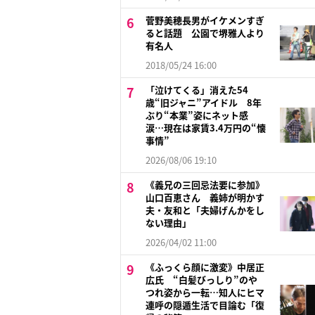
菅野美穂長男がイケメンすぎ
ると話題 公園で堺雅人より
有名人
2018/05/24 16:00
「泣けてくる」消えた54
歳“旧ジャニ”アイドル 8年
ぶり“本業”姿にネット感
涙…現在は家賃3.4万円の“懐
事情”
2026/08/06 19:10
《義兄の三回忌法要に参加》
山口百恵さん 義姉が明かす
夫・友和と「夫婦げんかをし
ない理由」
2026/04/02 11:00
《ふっくら顔に激変》中居正
広氏 “白髪びっしり”のや
つれ姿から一転…知人にヒマ
連呼の隠遁生活で目論む「復