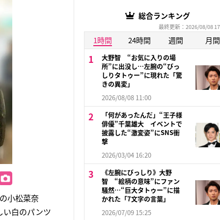
総合ランキング
最終更新：2026/08/08 17
1時間
24時間
週間
月間
大野智 “お気に入りの場
所”に出没し…左腕の“びっ
しりタトゥー”に現れた「驚
きの異変」
2026/08/08 11:00
「何があったんだ」“王子様
俳優”千葉雄大 イベントで
披露した“激変姿”にSNS衝
撃
2026/03/04 16:20
《左腕にびっしり》大野
智 “絵柄の意味”にファン
騒然…“巨大タトゥー”に描
の小松菜奈
かれた「7文字の言葉」
しい白のパンツ
2026/07/09 15:25