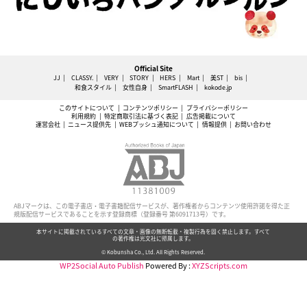
Official Site
JJ
CLASSY.
VERY
STORY
HERS
Mart
美ST
bis
和食スタイル
女性自身
SmartFLASH
kokode.jp
このサイトについて
コンテンツポリシー
プライバシーポリシー
利用規約
特定商取引法に基づく表記
広告掲載について
運営会社
ニュース提供先
WEBプッシュ通知について
情報提供
お問い合わせ
ABJマークは、この電子書店・電子書籍配信サービスが、著作権者からコンテンツ使用許諾を得た正
規版配信サービスであることを示す登録商標（登録番号 第6091713号）です。
本サイトに掲載されているすべての文章・画像の無断転載・複製行為を固く禁止します。すべて
の著作権は光文社に帰属します。
© Kobunsha Co., Ltd. All Rights Reserved.
WP2Social Auto Publish
Powered By :
XYZScripts.com