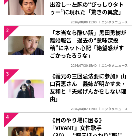
出没し…左腕の“びっしりタト
ゥー”に現れた「驚きの異変」
2026/08/08 11:00
エンタメニュース
2
「本当なら酷い話」黒田勇樹が
離婚報告 過去の“意味深投
稿”にネット心配「絶望感がす
ごかったろうな」
2024/07/30 15:40
エンタメニュース
3
《義兄の三回忌法要に参加》山
口百恵さん 義姉が明かす夫・
友和と「夫婦げんかをしない理
由」
2026/04/02 11:00
エンタメニュース
4
《目のやり場に困る》
『VIVANT』女性歌手
（30） “胸元ぽっかり”服に