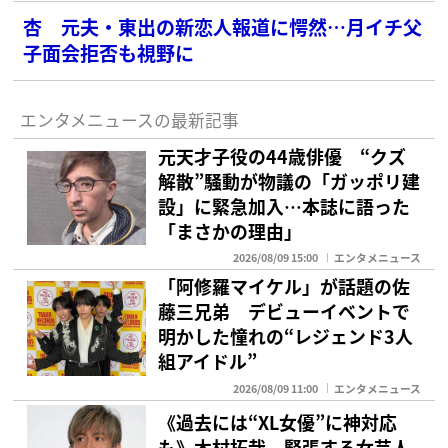
杏 元夫・東出の新恋人報道に愕然…月イチ父
子面会拒否も視野に
エンタメニュースの最新記事
元天才子役の44歳俳優 “クズ
解散”騒動が物議の「ガッポリ建
設」に緊急加入…本誌に語った
「まさかの理由」
2026/08/09 15:00
エンタメニュース
「阿修羅マイケル」が話題の佐
藤三兄弟 デビューイベントで
明かした憧れの“レジェンド3人
組アイドル”
2026/08/09 11:00
エンタメニュース
《過去には“XL女優”に神対応
も》木村拓哉 緊張する女芸人