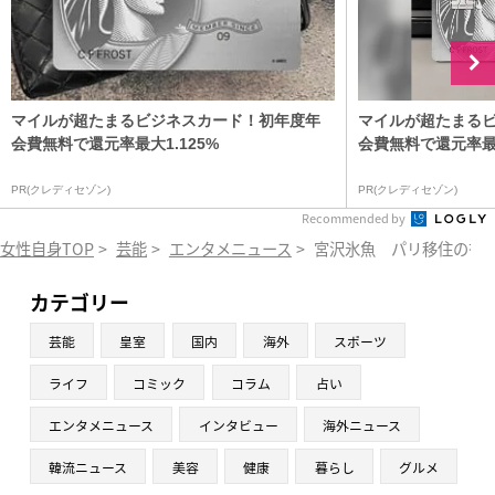
マイルが超たまるビジネスカード！初年度年
マイルが超たまる
会費無料で還元率最大1.125%
会費無料で還元率最大
PR(クレディセゾン)
PR(クレディセゾン)
Recommended by
女性自身TOP
>
芸能
>
エンタメニュース
>
宮沢氷魚 パリ移住の杏
カテゴリー
芸能
皇室
国内
海外
スポーツ
ライフ
コミック
コラム
占い
エンタメニュース
インタビュー
海外ニュース
韓流ニュース
美容
健康
暮らし
グルメ