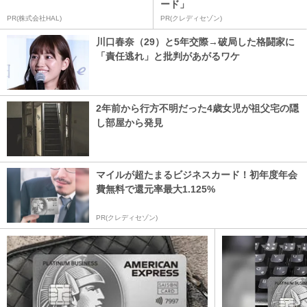
ード」
PR(株式会社HAL)
PR(クレディセゾン)
川口春奈（29）と5年交際→破局した格闘家に
「責任逃れ」と批判があがるワケ
2年前から行方不明だった4歳女児が祖父宅の隠
し部屋から発見
マイルが超たまるビジネスカード！初年度年会
費無料で還元率最大1.125%
PR(クレディセゾン)