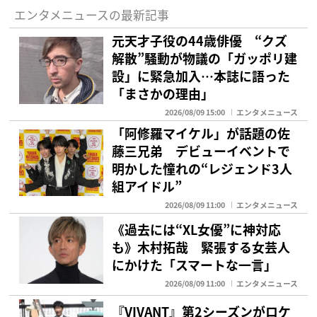
エンタメニュースの最新記事
元天才子役の44歳俳優 “クズ
解散”騒動が物議の「ガッポリ建
設」に緊急加入…本誌に語った
「まさかの理由」
2026/08/09 15:00
エンタメニュース
「阿修羅マイケル」が話題の佐
藤三兄弟 デビューイベントで
明かした憧れの“レジェンド3人
組アイドル”
2026/08/09 11:00
エンタメニュース
《過去には“XL女優”に神対応
も》木村拓哉 緊張する女芸人
にかけた「スマートな一言」
2026/08/09 11:00
エンタメニュース
『VIVANT』第2シーズンがロケ