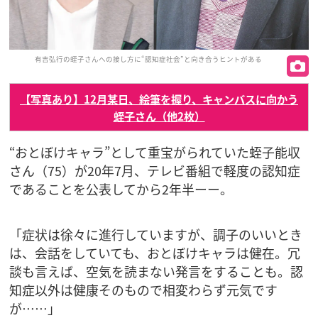
有吉弘行の蛭子さんへの接し方に“認知症社会”と向き合うヒントがある
【写真あり】12月某日、絵筆を握り、キャンバスに向かう
蛭子さん（他2枚）
“おとぼけキャラ”として重宝がられていた蛭子能収
さん（75）が20年7月、テレビ番組で軽度の認知症
であることを公表してから2年半ーー。
「症状は徐々に進行していますが、調子のいいとき
は、会話をしていても、おとぼけキャラは健在。冗
談も言えば、空気を読まない発言をすることも。認
知症以外は健康そのもので相変わらず元気です
が……」