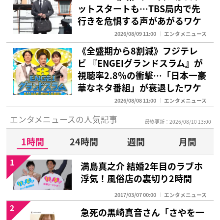
ットスタートも…TBS局内で先
行きを危惧する声があがるワケ
2026/08/09 11:00
エンタメニュース
《全盛期から8割減》フジテレ
ビ 『ENGEIグランドスラム』が
視聴率2.8％の衝撃…「日本一豪
華なネタ番組」が衰退したワケ
2026/08/08 11:00
エンタメニュース
エンタメニュースの人気記事
最終更新：2026/08/10 13:00
1時間
24時間
週間
月間
1
満島真之介 結婚2年目のラブホ
浮気！風俗店の裏切り2時間
2017/03/07 00:00
エンタメニュース
2
急死の黒崎真音さん「さやを一