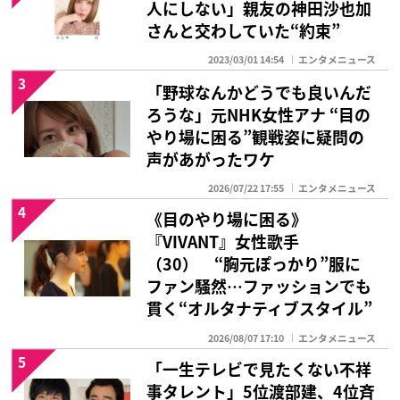
人にしない」親友の神田沙也加
さんと交わしていた“約束”
2023/03/01 14:54
エンタメニュース
3
「野球なんかどうでも良いんだ
ろうな」元NHK女性アナ “目の
やり場に困る”観戦姿に疑問の
声があがったワケ
2026/07/22 17:55
エンタメニュース
4
《目のやり場に困る》
『VIVANT』女性歌手
（30） “胸元ぽっかり”服に
ファン騒然…ファッションでも
貫く“オルタナティブスタイル”
2026/08/07 17:10
エンタメニュース
5
「一生テレビで見たくない不祥
事タレント」5位渡部建、4位斉