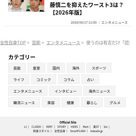
藤慎二を抑えたワースト3は？
【2026年版】
2026/06/17 11:00
エンタメニュース
女性自身TOP
>
芸能
>
エンタメニュース
>
使うのは有吉だけ「認知
カテゴリー
芸能
皇室
国内
海外
スポーツ
ライフ
コミック
コラム
占い
エンタメニュース
インタビュー
海外ニュース
韓流ニュース
美容
健康
暮らし
グルメ
Official Site
JJ
CLASSY.
VERY
STORY
HERS
Mart
美ST
bis
和食スタイル
女性自身
SmartFLASH
kokode.jp