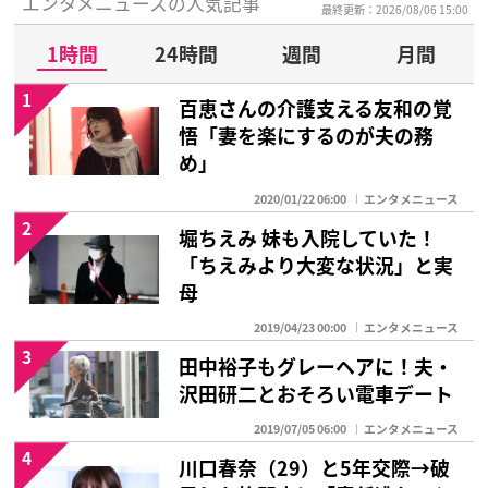
エンタメニュースの人気記事
最終更新：2026/08/06 15:00
1時間
24時間
週間
月間
1
百恵さんの介護支える友和の覚
悟「妻を楽にするのが夫の務
め」
2020/01/22 06:00
エンタメニュース
2
堀ちえみ 妹も入院していた！
「ちえみより大変な状況」と実
母
2019/04/23 00:00
エンタメニュース
3
田中裕子もグレーヘアに！夫・
沢田研二とおそろい電車デート
2019/07/05 06:00
エンタメニュース
4
川口春奈（29）と5年交際→破