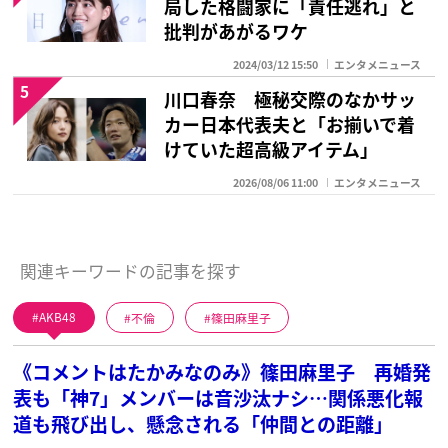
局した格闘家に「責任逃れ」と
批判があがるワケ
2024/03/12 15:50
エンタメニュース
5
川口春奈 極秘交際のなかサッ
カー日本代表夫と「お揃いで着
けていた超高級アイテム」
2026/08/06 11:00
エンタメニュース
関連キーワードの記事を探す
AKB48
不倫
篠田麻里子
《コメントはたかみなのみ》篠田麻里子 再婚発
表も「神7」メンバーは音沙汰ナシ…関係悪化報
道も飛び出し、懸念される「仲間との距離」