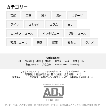
カテゴリー
芸能
皇室
国内
海外
スポーツ
ライフ
コミック
コラム
占い
エンタメニュース
インタビュー
海外ニュース
韓流ニュース
美容
健康
暮らし
グルメ
Official Site
JJ
CLASSY.
VERY
STORY
HERS
Mart
美ST
bis
和食スタイル
女性自身
SmartFLASH
kokode.jp
このサイトについて
コンテンツポリシー
プライバシーポリシー
利用規約
特定商取引法に基づく表記
広告掲載について
運営会社
ニュース提供先
WEBプッシュ通知について
情報提供
お問い合わせ
ABJマークは、この電子書店・電子書籍配信サービスが、著作権者からコンテンツ使用許諾を得た正