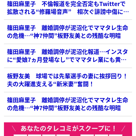
篠田麻里子 不倫報道を完全否定もTwitterで
拡散される“修羅場音声” 相次ぐ誹謗中傷に心
配の声
篠田麻里子 離婚調停が泥沼化でママタレ生命
の危機…“神7仲間”板野友美との残酷な明暗
篠田麻里子 離婚調停が泥沼化報道…インスタ
に“愛娘7ヵ月登場なし”でママタレ業にも黄色
信号
板野友美 球場では先輩選手の妻に挨拶回り！
夫の大躍進支える“新米妻”奮闘！
篠田麻里子 離婚調停が泥沼化でママタレ生命
の危機…“神7仲間”板野友美との残酷な明暗