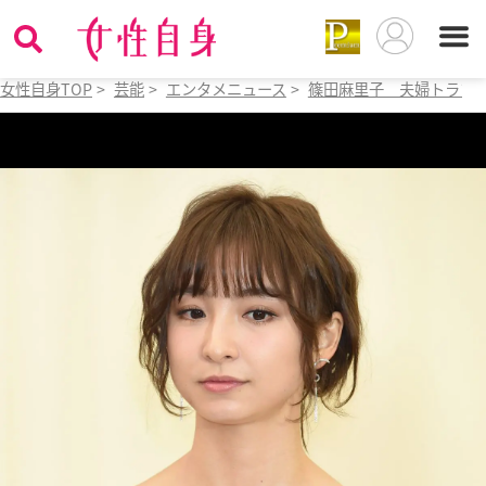
女性自身TOP
>
芸能
>
エンタメニュース
>
篠田麻里子 夫婦トラブ