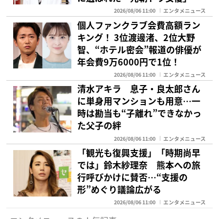
2026/08/06 11:00
エンタメニュース
個人ファンクラブ会費高額ラン
キング！ 3位渡邊渚、2位大野
智、“ホテル密会”報道の俳優が
年会費9万6000円で1位！
2026/08/06 11:00
エンタメニュース
清水アキラ 息子・良太郎さん
に単身用マンションも用意…一
時は勘当も“子離れ”できなかっ
た父子の絆
2026/08/06 11:00
エンタメニュース
「観光も復興支援」「時期尚早
では」鈴木紗理奈 熊本への旅
行呼びかけに賛否…“支援の
形”めぐり議論広がる
2026/08/06 11:00
エンタメニュース