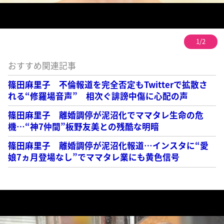
1/2
おすすめ関連記事
篠田麻里子 不倫報道を完全否定もTwitterで拡散さ
れる“修羅場音声” 相次ぐ誹謗中傷に心配の声
篠田麻里子 離婚調停が泥沼化でママタレ生命の危
機…“神7仲間”板野友美との残酷な明暗
篠田麻里子 離婚調停が泥沼化報道…インスタに“愛
娘7ヵ月登場なし”でママタレ業にも黄色信号