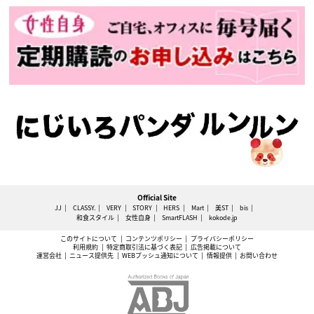
Official Site
JJ
CLASSY.
VERY
STORY
HERS
Mart
美ST
bis
和食スタイル
女性自身
SmartFLASH
kokode.jp
このサイトについて
コンテンツポリシー
プライバシーポリシー
利用規約
特定商取引法に基づく表記
広告掲載について
運営会社
ニュース提供先
WEBプッシュ通知について
情報提供
お問い合わせ