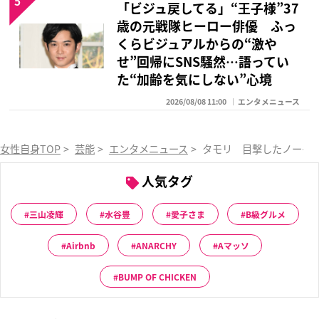
5
「ビジュ戻してる」“王子様”37
歳の元戦隊ヒーロー俳優 ふっ
くらビジュアルからの“激や
せ”回帰にSNS騒然…語ってい
た“加齢を気にしない”心境
2026/08/08 11:00
エンタメニュース
女性自身TOP
>
芸能
>
エンタメニュース
>
タモリ 目撃したノーグラ
人気タグ
三山凌輝
水谷豊
愛子さま
B級グルメ
Airbnb
ANARCHY
Aマッソ
BUMP OF CHICKEN