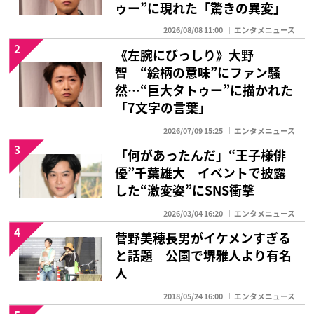
ゥー”に現れた「驚きの異変」
2026/08/08 11:00
エンタメニュース
2
《左腕にびっしり》大野
智 “絵柄の意味”にファン騒
然…“巨大タトゥー”に描かれた
「7文字の言葉」
2026/07/09 15:25
エンタメニュース
3
「何があったんだ」“王子様俳
優”千葉雄大 イベントで披露
した“激変姿”にSNS衝撃
2026/03/04 16:20
エンタメニュース
4
菅野美穂長男がイケメンすぎる
と話題 公園で堺雅人より有名
人
2018/05/24 16:00
エンタメニュース