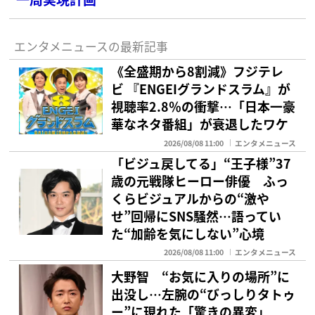
エンタメニュースの最新記事
《全盛期から8割減》フジテレ
ビ 『ENGEIグランドスラム』が
視聴率2.8％の衝撃…「日本一豪
華なネタ番組」が衰退したワケ
2026/08/08 11:00
エンタメニュース
「ビジュ戻してる」“王子様”37
歳の元戦隊ヒーロー俳優 ふっ
くらビジュアルからの“激や
せ”回帰にSNS騒然…語ってい
た“加齢を気にしない”心境
2026/08/08 11:00
エンタメニュース
大野智 “お気に入りの場所”に
出没し…左腕の“びっしりタトゥ
ー”に現れた「驚きの異変」