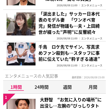
2026/08/08 11:00
エンタメニュース
「涙出ました」サッカー日本代
表のモデル妻 「ワンオペ育
児」発信が物議も…夫・上田綺
世が綴った“声明“に反響続々
2026/08/08 11:00
エンタメニュース
千鳥 ロケ先でサイン、写真求
めファン殺到も…スタッフに事
前に伝えていた“粋すぎる通達”
2026/08/08 11:00
エンタメニュース
エンタメニュースの人気記事
最終更新：2026/08/08 15:00
1時間
24時間
週間
月間
1
大野智 “お気に入りの場所”に
出没し…左腕の“びっしりタト