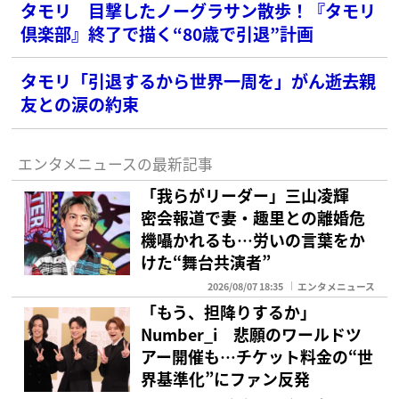
タモリ 目撃したノーグラサン散歩！『タモリ
倶楽部』終了で描く“80歳で引退”計画
タモリ「引退するから世界一周を」がん逝去親
友との涙の約束
エンタメニュースの最新記事
「我らがリーダー」三山凌輝
密会報道で妻・趣里との離婚危
機囁かれるも…労いの言葉をか
けた“舞台共演者”
2026/08/07 18:35
エンタメニュース
「もう、担降りするか」
Number_i 悲願のワールドツ
アー開催も…チケット料金の“世
界基準化”にファン反発