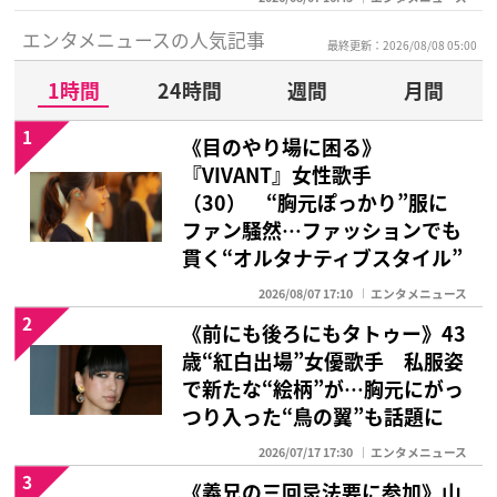
エンタメニュースの人気記事
最終更新：2026/08/08 05:00
1時間
24時間
週間
月間
1
《目のやり場に困る》
『VIVANT』女性歌手
（30） “胸元ぽっかり”服に
ファン騒然…ファッションでも
貫く“オルタナティブスタイル”
2026/08/07 17:10
エンタメニュース
2
《前にも後ろにもタトゥー》43
歳“紅白出場”女優歌手 私服姿
で新たな“絵柄”が…胸元にがっ
つり入った“鳥の翼”も話題に
2026/07/17 17:30
エンタメニュース
3
《義兄の三回忌法要に参加》山