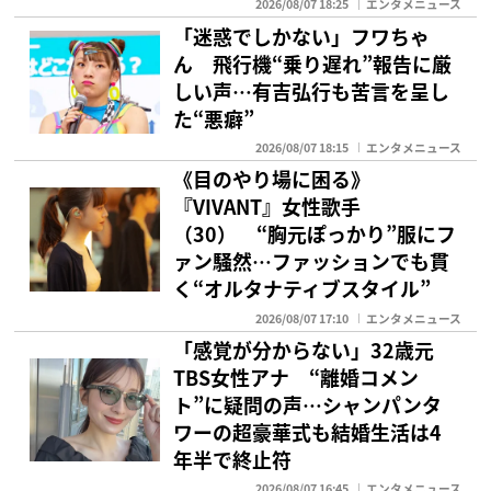
2026/08/07 18:25
エンタメニュース
「迷惑でしかない」フワちゃ
ん 飛行機“乗り遅れ”報告に厳
しい声…有吉弘行も苦言を呈し
た“悪癖”
2026/08/07 18:15
エンタメニュース
《目のやり場に困る》
『VIVANT』女性歌手
（30） “胸元ぽっかり”服にフ
ァン騒然…ファッションでも貫
く“オルタナティブスタイル”
2026/08/07 17:10
エンタメニュース
「感覚が分からない」32歳元
TBS女性アナ “離婚コメン
ト”に疑問の声…シャンパンタ
ワーの超豪華式も結婚生活は4
年半で終止符
2026/08/07 16:45
エンタメニュース