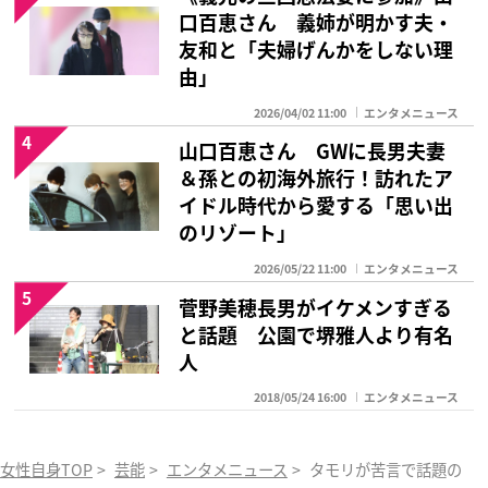
口百恵さん 義姉が明かす夫・
友和と「夫婦げんかをしない理
由」
2026/04/02 11:00
エンタメニュース
4
山口百恵さん GWに長男夫妻
＆孫との初海外旅行！訪れたア
イドル時代から愛する「思い出
のリゾート」
2026/05/22 11:00
エンタメニュース
5
菅野美穂長男がイケメンすぎる
と話題 公園で堺雅人より有名
人
2018/05/24 16:00
エンタメニュース
女性自身TOP
>
芸能
>
エンタメニュース
>
タモリが苦言で話題の「