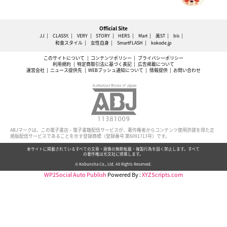
Official Site
JJ
CLASSY.
VERY
STORY
HERS
Mart
美ST
bis
和食スタイル
女性自身
SmartFLASH
kokode.jp
このサイトについて
コンテンツポリシー
プライバシーポリシー
利用規約
特定商取引法に基づく表記
広告掲載について
運営会社
ニュース提供先
WEBプッシュ通知について
情報提供
お問い合わせ
ABJマークは、この電子書店・電子書籍配信サービスが、著作権者からコンテンツ使用許諾を得た正
規版配信サービスであることを示す登録商標（登録番号 第6091713号）です。
本サイトに掲載されているすべての文章・画像の無断転載・複製行為を固く禁止します。すべて
の著作権は光文社に帰属します。
© Kobunsha Co., Ltd. All Rights Reserved.
WP2Social Auto Publish
Powered By :
XYZScripts.com