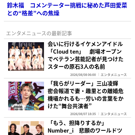
鈴木福 コメンテーター挑戦に秘めた芦田愛菜
との“格差”への焦燥
エンタメニュースの最新記事
会いに行けるイケメンアイドル
「Cloud ten」 劇場オープン
でベテラン芸能記者が見つけた
スターの原石3人の名前
2026/08/08 06:00
エンタメニュース
「我らがリーダー」三山凌輝
密会報道で妻・趣里との離婚危
機囁かれるも…労いの言葉をか
けた“舞台共演者”
2026/08/07 18:35
エンタメニュース
「もう、担降りするか」
Number_i 悲願のワールドツ