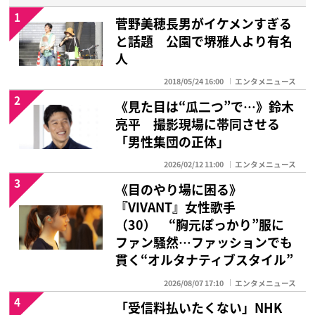
1
菅野美穂長男がイケメンすぎる
と話題 公園で堺雅人より有名
人
2018/05/24 16:00
エンタメニュース
2
《見た目は“瓜二つ”で…》鈴木
亮平 撮影現場に帯同させる
「男性集団の正体」
2026/02/12 11:00
エンタメニュース
3
《目のやり場に困る》
『VIVANT』女性歌手
（30） “胸元ぽっかり”服に
ファン騒然…ファッションでも
貫く“オルタナティブスタイル”
2026/08/07 17:10
エンタメニュース
4
「受信料払いたくない」NHK