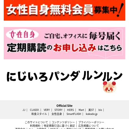
Official Site
JJ
CLASSY.
VERY
STORY
HERS
Mart
美ST
bis
和食スタイル
女性自身
SmartFLASH
kokode.jp
このサイトについて
コンテンツポリシー
プライバシーポリシー
利用規約
特定商取引法に基づく表記
広告掲載について