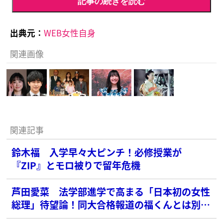
記事の続きを読む
出典元：
WEB女性自身
関連画像
関連記事
鈴木福 入学早々大ピンチ！必修授業が
『ZIP』とモロ被りで留年危機
芦田愛菜 法学部進学で高まる「日本初の女性
総理」待望論！同大合格報道の福くんとは別キ
ャンパス