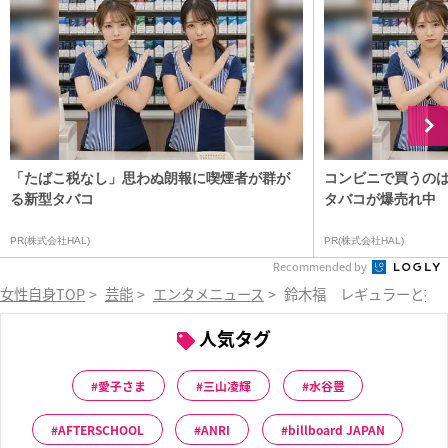
「たばこ税なし」思わぬ朗報に喫煙者が群が
コンビニで買うの
る新型タバコ
タバコが爆売れ中
PR(株式会社HAL)
PR(株式会社HAL)
Recommended by
女性自身TOP
>
芸能
>
エンタメニュース
>
鈴木福 レギュラーと授業
人気タグ
愛子さま
三山凌輝
水谷豊
AFTERSCHOOL
ANRI
billboard JAPAN