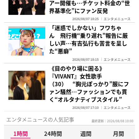
アー開催も…チケット料金の“世
界基準化”にファン反発
2026/08/07 18:25
エンタメニュース
「迷惑でしかない」フワちゃ
ん 飛行機“乗り遅れ”報告に厳
しい声…有吉弘行も苦言を呈し
た“悪癖”
2026/08/07 18:15
エンタメニュース
《目のやり場に困る》
『VIVANT』女性歌手
（30） “胸元ぽっかり”服にフ
ァン騒然…ファッションでも貫
く“オルタナティブスタイル”
2026/08/07 17:10
エンタメニュース
エンタメニュースの人気記事
最終更新：2026/08/08 10:00
1時間
24時間
週間
月間