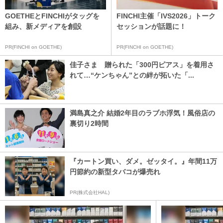
GOETHEとFINCHIがタッグを
FINCHI主催「IVS2026」トーク
組み、新メディアを創設
セッションが話題に！
PR(FINCHI on GOETHE)
PR(FINCHI on GOETHE)
佳子さま 贈られた「300円ピアス」を着用さ
れて…“ケンちゃん”との絆が拓いた「...
満島真之介 結婚2年目のラブホ浮気！風俗店の
裏切り2時間
『カートン買い、ダメ。ゼッタイ。』年間11万
円節約の新型タバコが爆売れ
PR(株式会社HAL)