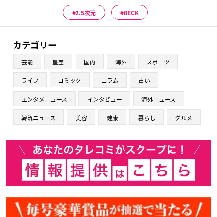
2.5次元
BECK
カテゴリー
芸能
皇室
国内
海外
スポーツ
ライフ
コミック
コラム
占い
エンタメニュース
インタビュー
海外ニュース
韓流ニュース
美容
健康
暮らし
グルメ