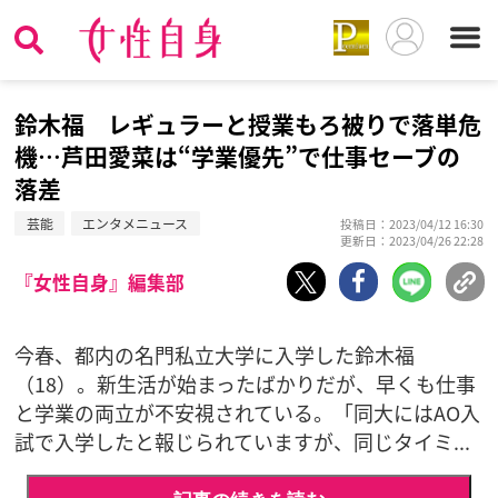
鈴木福 レギュラーと授業もろ被りで落単危
機…芦田愛菜は“学業優先”で仕事セーブの
落差
芸能
エンタメニュース
投稿日：2023/04/12 16:30
更新日：2023/04/26 22:28
『女性自身』編集部
今春、都内の名門私立大学に入学した鈴木福
（18）。新生活が始まったばかりだが、早くも仕事
と学業の両立が不安視されている。「同大にはAO入
試で入学したと報じられていますが、同じタイミ...