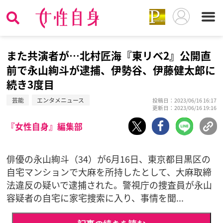
また共演者が…北村匠海『東リベ2』公開直
前で永山絢斗が逮捕、伊勢谷、伊藤健太郎に
続き3度目
芸能
エンタメニュース
投稿日：2023/06/16 16:17
更新日：2023/06/16 19:16
『女性自身』編集部
俳優の永山絢斗（34）が6月16日、東京都目黒区の
自宅マンションで大麻を所持したとして、大麻取締
法違反の疑いで逮捕された。警視庁の捜査員が永山
容疑者の自宅に家宅捜索に入り、事情を聞...