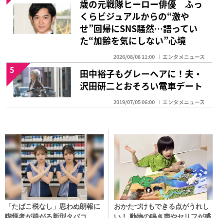
歳の元戦隊ヒーロー俳優 ふっ
くらビジュアルからの“激や
せ”回帰にSNS騒然…語ってい
た“加齢を気にしない”心境
2026/08/08 11:00
エンタメニュース
5
田中裕子もグレーヘアに！夫・
沢田研二とおそろい電車デート
2019/07/05 06:00
エンタメニュース
「たばこ税なし」思わぬ朗報に
おかたづけもできる点がうれし
喫煙者が群がる新型タバコ
い！ 動物の鳴き声やセリフが盛