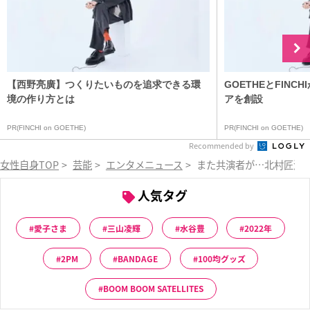
【西野亮廣】つくりたいものを追求できる環
GOETHEとFIN
境の作り方とは
アを創設
PR(FINCHI on GOETHE)
PR(FINCHI on GOETHE)
Recommended by
女性自身TOP
>
芸能
>
エンタメニュース
>
また共演者が…北村匠海
人気タグ
愛子さま
三山凌輝
水谷豊
2022年
2PM
BANDAGE
100均グッズ
BOOM BOOM SATELLITES