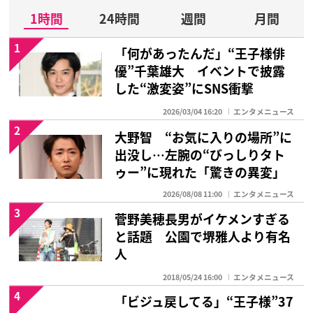
1時間
24時間
週間
月間
1
「何があったんだ」“王子様俳
優”千葉雄大 イベントで披露
した“激変姿”にSNS衝撃
2026/03/04 16:20
エンタメニュース
2
大野智 “お気に入りの場所”に
出没し…左腕の“びっしりタト
ゥー”に現れた「驚きの異変」
2026/08/08 11:00
エンタメニュース
3
菅野美穂長男がイケメンすぎる
と話題 公園で堺雅人より有名
人
2018/05/24 16:00
エンタメニュース
4
「ビジュ戻してる」“王子様”37