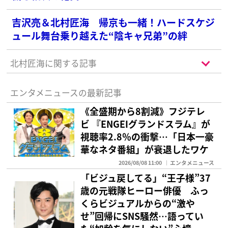
吉沢亮＆北村匠海 帰京も一緒！ハードスケジ
ュール舞台乗り越えた“陰キャ兄弟”の絆
北村匠海に関する記事
エンタメニュースの最新記事
《全盛期から8割減》フジテレ
ビ 『ENGEIグランドスラム』が
視聴率2.8％の衝撃…「日本一豪
華なネタ番組」が衰退したワケ
2026/08/08 11:00
エンタメニュース
「ビジュ戻してる」“王子様”37
歳の元戦隊ヒーロー俳優 ふっ
くらビジュアルからの“激や
せ”回帰にSNS騒然…語ってい