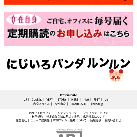
Official Site
JJ
CLASSY.
VERY
STORY
HERS
Mart
美ST
bis
和食スタイル
女性自身
SmartFLASH
kokode.jp
このサイトについて
コンテンツポリシー
プライバシーポリシー
利用規約
特定商取引法に基づく表記
広告掲載について
運営会社
ニュース提供先
WEBプッシュ通知について
情報提供
お問い合わせ