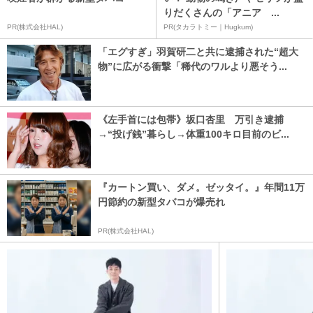
りだくさんの「アニア ...
PR(株式会社HAL)
PR(タカラトミー｜Hugkum)
「エグすぎ」羽賀研二と共に逮捕された“超大
物”に広がる衝撃「稀代のワルより悪そう...
《左手首には包帯》坂口杏里 万引き逮捕
→“投げ銭”暮らし→体重100キロ目前のビ...
『カートン買い、ダメ。ゼッタイ。』年間11万
円節約の新型タバコが爆売れ
PR(株式会社HAL)