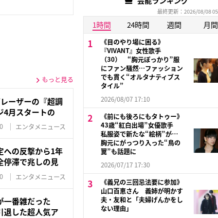
芸能ランキング
最終更新：2026/08/08 05
1時間
24時間
週間
月間
《目のやり場に困る》
『VIVANT』女性歌手
（30） “胸元ぽっかり”服
にファン騒然…ファッション
でも貫く“オルタナティブス
もっと見る
タイル”
2026/08/07 17:10
ズレーザーの『超調
ジ4月スタートの
《前にも後ろにもタトゥー》
43歳“紅白出場”女優歌手
0
エンタメニュース
私服姿で新たな“絵柄”が…
胸元にがっつり入った“鳥の
定への反撃から1年
翼”も話題に
全停滞で兆しの見
2026/07/17 17:30
0
エンタメニュース
《義兄の三回忌法要に参加》
山口百恵さん 義姉が明かす
夫・友和と「夫婦げんかをし
が一番雑だった
ない理由」
引退した超人気ア