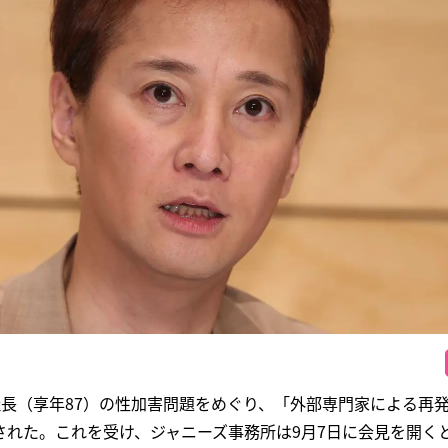
社長（享年87）の性加害問題をめぐり、「外部専門家による再
された。これを受け、ジャニーズ事務所は9月7日に会見を開く