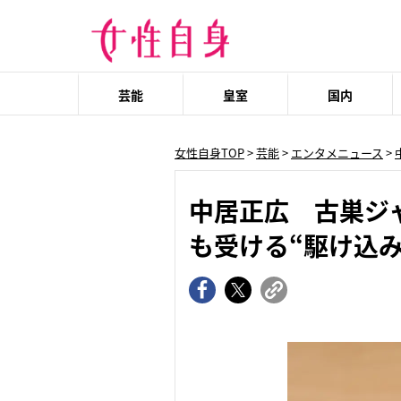
芸能
皇室
国内
女性自身TOP
>
芸能
>
エンタメニュース
>
中居正広 古巣ジャ
も受ける“駆け込み