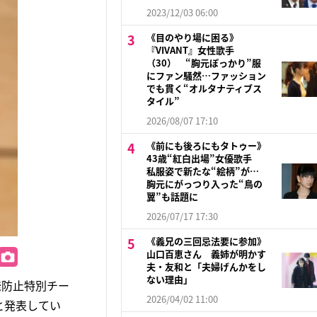
2023/12/03 06:00
《目のやり場に困る》
『VIVANT』女性歌手
（30） “胸元ぽっかり”服
にファン騒然…ファッション
でも貫く“オルタナティブス
タイル”
2026/08/07 17:10
《前にも後ろにもタトゥー》
43歳“紅白出場”女優歌手
私服姿で新たな“絵柄”が…
胸元にがっつり入った“鳥の
翼”も話題に
2026/07/17 17:30
《義兄の三回忌法要に参加》
山口百恵さん 義姉が明かす
夫・友和と「夫婦げんかをし
ない理由」
発防止特別チー
2026/04/02 11:00
と発表してい