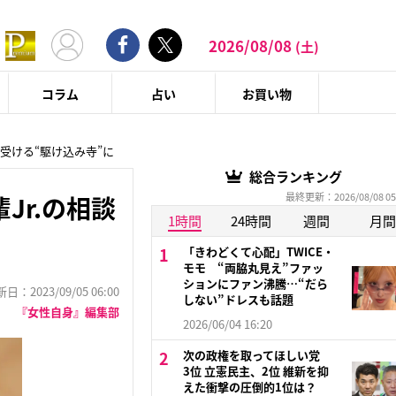
2026/08/08
(土)
コラム
占い
お買い物
受ける“駆け込み寺”に
総合ランキング
最終更新：2026/08/08 05
r.の相談
1時間
24時間
週間
月間
「きわどくて心配」TWICE・
モモ “両脇丸見え”ファッ
ションにファン沸騰…“だら
：2023/09/05 06:00
しない”ドレスも話題
『女性自身』編集部
2026/06/04 16:20
次の政権を取ってほしい党
3位 立憲民主、2位 維新を抑
えた衝撃の圧倒的1位は？