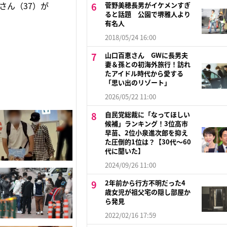
さん（37）が
菅野美穂長男がイケメンすぎ
ると話題 公園で堺雅人より
有名人
2018/05/24 16:00
山口百恵さん GWに長男夫
妻＆孫との初海外旅行！訪れ
たアイドル時代から愛する
「思い出のリゾート」
2026/05/22 11:00
自民党総裁に「なってほしい
候補」ランキング！3位高市
早苗、2位小泉進次郎を抑え
た圧倒的1位は？【30代〜60
代に聞いた】
2024/09/26 11:00
2年前から行方不明だった4
歳女児が祖父宅の隠し部屋か
ら発見
2022/02/16 17:59