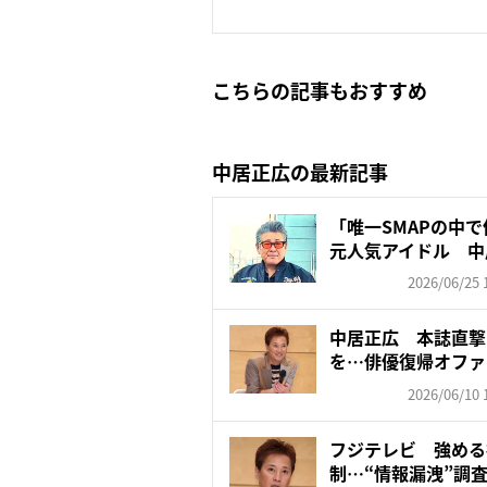
こちらの記事もおすすめ
中居正広の最新記事
「唯一SMAPの中
元人気アイドル 中
ら...
2026/06/25 
中居正広 本誌直撃
を…俳優復帰オファ
業...
2026/06/10 
フジテレビ 強める
制…“情報漏洩”調