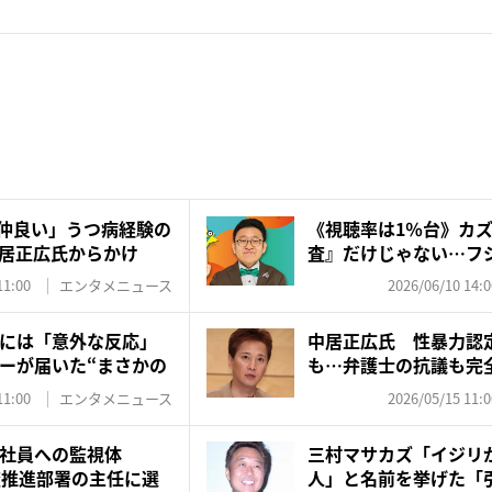
で仲良い」うつ病経験の
《視聴率は1％台》カ
居正広氏からかけ
査』だけじゃない…フ
「...
11:00
エンタメニュース
2026/06/10 14:0
には「意外な反応」
中居正広氏 性暴力認
ーが届いた“まさかの
も…弁護士の抗議も完
え...
11:00
エンタメニュース
2026/05/15 11:0
社員への監視体
三村マサカズ「イジリ
査推進部署の主任に選
人」と名前を挙げた「