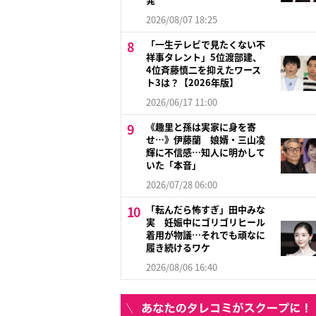
2026/08/07 18:25
「一生テレビで見たくない不
祥事タレント」5位渡部建、
4位斉藤慎二を抑えたワース
ト3は？【2026年版】
2026/06/17 11:00
《趣里と孫は実家に身を寄
せ…》伊藤蘭 娘婿・三山凌
輝に不信感…知人に明かして
いた「本音」
2026/07/28 06:00
「転んだら怖すぎ」田中みな
実 妊娠中にゴリゴリヒール
着用が物議…それでも頑なに
履き続けるワケ
2026/08/06 16:40