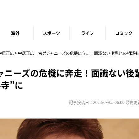
海外
スポーツ
ライフ
コミック
中居正広
> 中居正広 古巣ジャニーズの危機に奔走！面識ない後輩Jr.の相談も
ニーズの危機に奔走！面識ない後輩J
寺”に
記事投稿日：2023/09/05 06:00 最終更新日