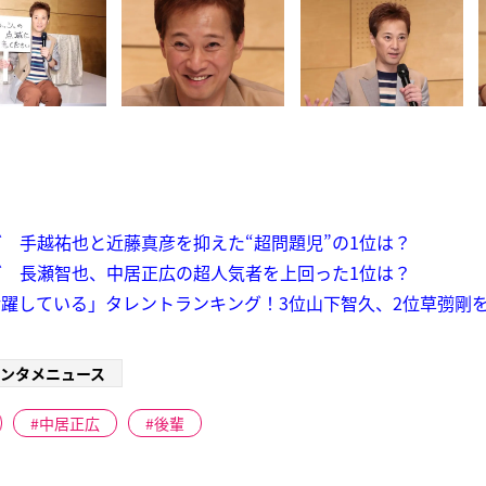
 手越祐也と近藤真彦を抑えた“超問題児”の1位は？
 長瀬智也、中居正広の超人気者を上回った1位は？
躍している」タレントランキング！3位山下智久、2位草彅剛を
ンタメニュース
中居正広
後輩