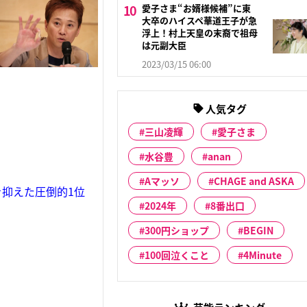
愛子さま“お婿様候補”に東
大卒のハイスペ華道王子が急
浮上！村上天皇の末裔で祖母
は元副大臣
2023/03/15 06:00
人気タグ
三山凌輝
愛子さま
水谷豊
anan
Aマッソ
CHAGE and ASKA
抑えた圧倒的1位
2024年
8番出口
300円ショップ
BEGIN
100回泣くこと
4Minute