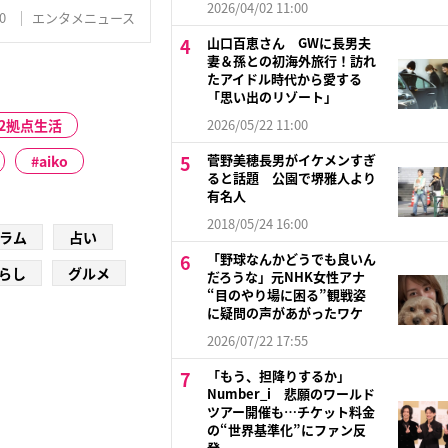
2026/04/02 11:00
0
エンタメニュース
山口百恵さん GWに長男夫
妻＆孫との初海外旅行！訪れ
たアイドル時代から愛する
「思い出のリゾート」
2拠点生活
2026/05/22 11:00
菅野美穂長男がイケメンすぎ
aiko
ると話題 公園で堺雅人より
有名人
2018/05/24 16:00
ラム
占い
「野球なんかどうでも良いん
らし
グルメ
だろうな」元NHK女性アナ
“目のやり場に困る”観戦姿
に疑問の声があがったワケ
2026/07/22 17:55
「もう、担降りするか」
Number_i 悲願のワールド
ツアー開催も…チケット料金
の“世界基準化”にファン反
発