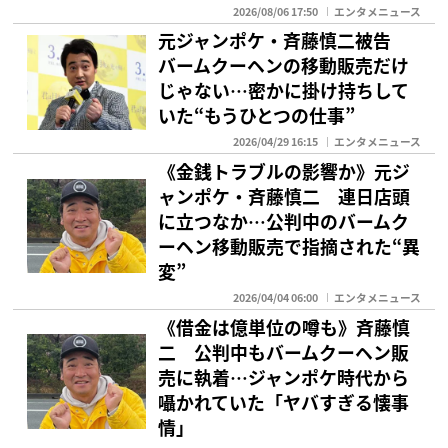
2026/08/06 17:50
エンタメニュース
元ジャンポケ・斉藤慎二被告
バームクーヘンの移動販売だけ
じゃない…密かに掛け持ちして
いた“もうひとつの仕事”
2026/04/29 16:15
エンタメニュース
《金銭トラブルの影響か》元ジ
ャンポケ・斉藤慎二 連日店頭
に立つなか…公判中のバームク
ーヘン移動販売で指摘された“異
変”
2026/04/04 06:00
エンタメニュース
《借金は億単位の噂も》斉藤慎
二 公判中もバームクーヘン販
売に執着…ジャンポケ時代から
囁かれていた「ヤバすぎる懐事
情」