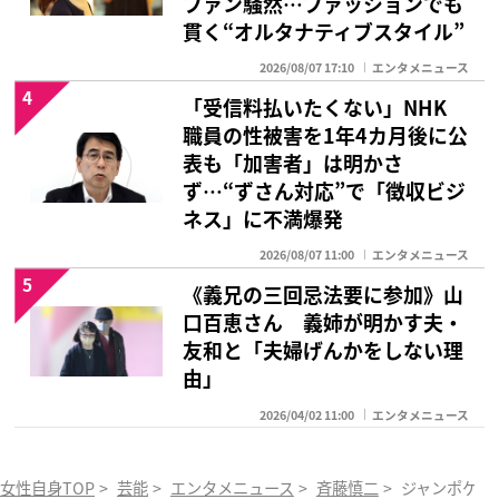
ファン騒然…ファッションでも
貫く“オルタナティブスタイル”
2026/08/07 17:10
エンタメニュース
4
「受信料払いたくない」NHK
職員の性被害を1年4カ月後に公
表も「加害者」は明かさ
ず…“ずさん対応”で「徴収ビジ
ネス」に不満爆発
2026/08/07 11:00
エンタメニュース
5
《義兄の三回忌法要に参加》山
口百恵さん 義姉が明かす夫・
友和と「夫婦げんかをしない理
由」
2026/04/02 11:00
エンタメニュース
女性自身TOP
>
芸能
>
エンタメニュース
>
斉藤慎二
>
ジャンポケ斉