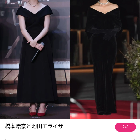
橋本環奈と池田エライザ
2/8