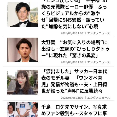
歳の元戦隊ヒーロー俳優 ふっ
くらビジュアルからの“激や
せ”回帰にSNS騒然…語ってい
た“加齢を気にしない”心境
2026/08/08 11:00
エンタメニュース
大野智 “お気に入りの場所”に
出没し…左腕の“びっしりタトゥ
ー”に現れた「驚きの異変」
2026/08/08 11:00
エンタメニュース
「涙出ました」サッカー日本代
表のモデル妻 「ワンオペ育
児」発信が物議も…夫・上田綺
世が綴った“声明“に反響続々
2026/08/08 11:00
エンタメニュース
千鳥 ロケ先でサイン、写真求
めファン殺到も…スタッフに事