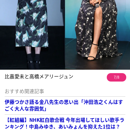
比嘉愛未と高橋メアリージュン
7/8
おすすめ関連記事
伊藤つかさ語る金八先生の思い出「沖田浩之くんはす
ごく大人な雰囲気」
【紅組編】NHK紅白歌合戦 今年出場してほしい歌手ラ
ンキング！中島みゆき、あいみょんを抑えた1位は？