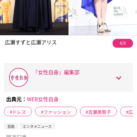
広瀬すずと広瀬アリス
8/8
『女性自身』編集部
出典元：
WEB女性自身
ドレス
ファッション
吉瀬美智子
広
芸能
エンタメニュース