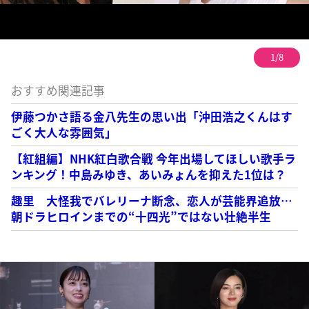
1/8
おすすめ関連記事
伊藤つかさ語る金八先生の思い出「沖田浩之くんはす
ごく大人な雰囲気」
【紅組編】NHK紅白歌合戦 今年出場してほしい歌手ラ
ンキング！中島みゆき、あいみょんを抑えた1位は？
趣里 大怪我でバレリーナ断念、恋人が芸能界追放…
朝ドラヒロインまでの“十四光”ではない壮絶半生