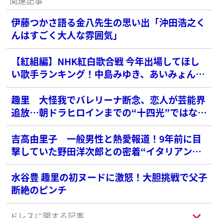
関連記事
伊藤つかさ語る金八先生の思い出「沖田浩之く
んはすごく大人な雰囲気」
【紅組編】NHK紅白歌合戦 今年出場してほし
い歌手ランキング！中島みゆき、あいみょんを
抑えた1位は？
趣里 大怪我でバレリーナ断念、恋人が芸能界
追放…朝ドラヒロインまでの“十四光”ではない
壮絶半生
吉高由里子 一般男性と熱愛報道！9年前に目
撃していた野田洋次郎との密着“イタリアンデ
ート”
水谷豊 趣里の初ヌードに激怒！大胆挑戦で父子
断絶のピンチ
ドレスに関する記事