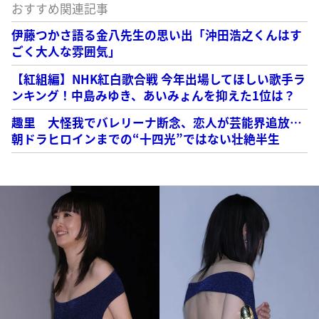
おすすめ関連記事
伊藤つかさ語る金八先生の思い出「沖田浩之くんはす
ごく大人な雰囲気」
【紅組編】NHK紅白歌合戦 今年出場してほしい歌手ラ
ンキング！中島みゆき、あいみょんを抑えた1位は？
趣里 大怪我でバレリーナ断念、恋人が芸能界追放…
朝ドラヒロインまでの“十四光”ではない壮絶半生