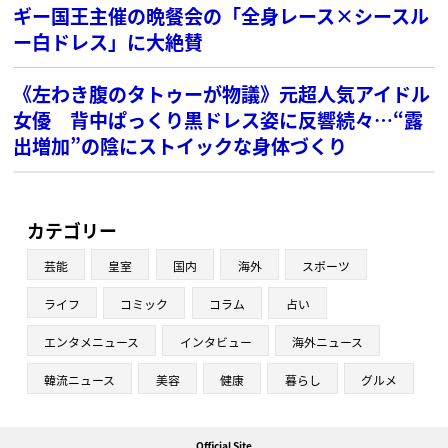
ギー国王主催の晩餐会の「全身レース×シースル
ー白ドレス」に大絶賛
《左わき腹のタトゥーが物議》元超人気アイドル
女優 背中ぱっくり黒ドレス姿に反響続々…“露
出増加”の陰にストイックな身体づくり
カテゴリー
芸能
皇室
国内
海外
スポーツ
ライフ
コミック
コラム
占い
エンタメニュース
インタビュー
海外ニュース
韓流ニュース
美容
健康
暮らし
グルメ
Official Site