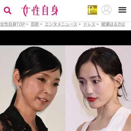
女性自身TOP
>
芸能
>
エンタメニュース
>
ドレス
>
綾瀬はるかは大