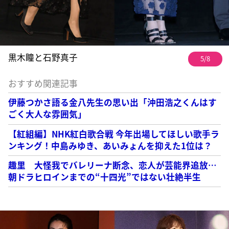
黒木瞳と石野真子
5/8
おすすめ関連記事
伊藤つかさ語る金八先生の思い出「沖田浩之くんはす
ごく大人な雰囲気」
【紅組編】NHK紅白歌合戦 今年出場してほしい歌手ラ
ンキング！中島みゆき、あいみょんを抑えた1位は？
趣里 大怪我でバレリーナ断念、恋人が芸能界追放…
朝ドラヒロインまでの“十四光”ではない壮絶半生