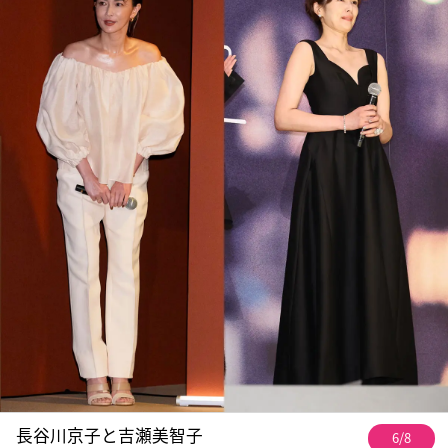
長谷川京子と吉瀬美智子
6/8