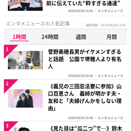
前に伝えていた“粋すぎる通達”
2026/08/08 11:00
エンタメニュース
エンタメニュースの人気記事
最終更新：2026/08/08 13:00
1時間
24時間
週間
月間
1
菅野美穂長男がイケメンすぎる
と話題 公園で堺雅人より有名
人
2018/05/24 16:00
エンタメニュース
2
《義兄の三回忌法要に参加》山
口百恵さん 義姉が明かす夫・
友和と「夫婦げんかをしない理
由」
2026/04/02 11:00
エンタメニュース
3
《見た目は“瓜二つ”で…》鈴木