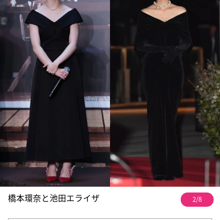
橋本環奈と池田エライザ
2/8