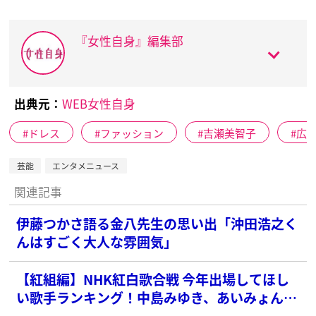
『女性自身』編集部
出典元：
WEB女性自身
ドレス
ファッション
吉瀬美智子
広
芸能
エンタメニュース
関連記事
伊藤つかさ語る金八先生の思い出「沖田浩之く
んはすごく大人な雰囲気」
【紅組編】NHK紅白歌合戦 今年出場してほし
い歌手ランキング！中島みゆき、あいみょんを
抑えた1位は？