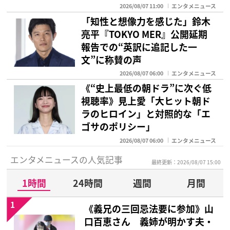
2026/08/07 11:00
エンタメニュース
「知性と想像力を感じた」鈴木
亮平『TOKYO MER』公開延期
報告での“英訳に追記した一
文”に称賛の声
2026/08/07 06:00
エンタメニュース
《“史上最低の朝ドラ”に次ぐ低
視聴率》見上愛「大ヒット朝ド
ラのヒロイン」と対照的な「エ
ゴサのポリシー」
2026/08/07 06:00
エンタメニュース
エンタメニュースの人気記事
最終更新：2026/08/07 15:00
1時間
24時間
週間
月間
1
《義兄の三回忌法要に参加》山
口百恵さん 義姉が明かす夫・