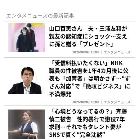
エンタメニュースの最新記事
山口百恵さん 夫・三浦友和が
親友の認知症にショック…支え
に孫と贈る「プレゼント」
2026/08/07 11:00
エンタメニュース
「受信料払いたくない」NHK
職員の性被害を1年4カ月後に公
表も「加害者」は明かさず…“ず
さん対応”で「徴収ビジネス」に
不満爆発
2026/08/07 11:00
エンタメニュース
「心境どうなってるの？」斉藤
慎二被告 性的暴行で懲役7年
求刑…それでもタレント妻が
SNSで貫く“完全沈黙”