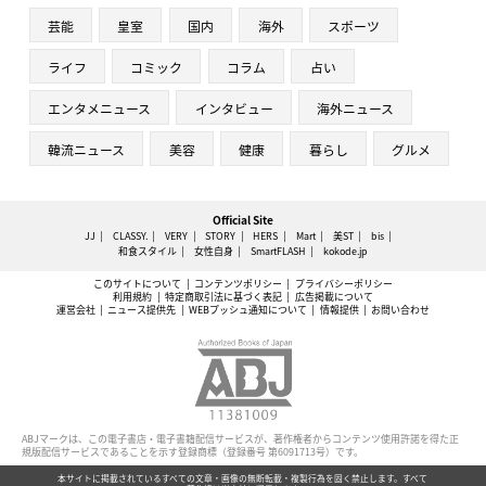
芸能
皇室
国内
海外
スポーツ
ライフ
コミック
コラム
占い
エンタメニュース
インタビュー
海外ニュース
韓流ニュース
美容
健康
暮らし
グルメ
Official Site
JJ
CLASSY.
VERY
STORY
HERS
Mart
美ST
bis
和食スタイル
女性自身
SmartFLASH
kokode.jp
このサイトについて
コンテンツポリシー
プライバシーポリシー
利用規約
特定商取引法に基づく表記
広告掲載について
運営会社
ニュース提供先
WEBプッシュ通知について
情報提供
お問い合わせ
ABJマークは、この電子書店・電子書籍配信サービスが、著作権者からコンテンツ使用許諾を得た正
規版配信サービスであることを示す登録商標（登録番号 第6091713号）です。
本サイトに掲載されているすべての文章・画像の無断転載・複製行為を固く禁止します。すべて