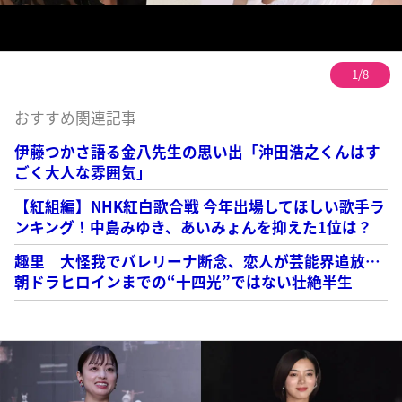
1/8
おすすめ関連記事
伊藤つかさ語る金八先生の思い出「沖田浩之くんはす
ごく大人な雰囲気」
【紅組編】NHK紅白歌合戦 今年出場してほしい歌手ラ
ンキング！中島みゆき、あいみょんを抑えた1位は？
趣里 大怪我でバレリーナ断念、恋人が芸能界追放…
朝ドラヒロインまでの“十四光”ではない壮絶半生