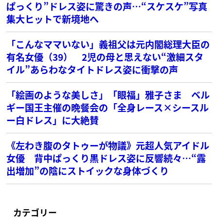
ぱっくり”ドレス姿に驚きの声…“スケスケ”写真
集大ヒットで新境地へ
「こんなママいない」義祖父は元内閣総理大臣の
有名女優（39） 2児の母と思えない“激細スタ
イル”あらわなタイトドレス姿に衝撃の声
「絵画のような美しさ」「眼福」雅子さま ベル
ギー国王主催の晩餐会の「全身レース×シースル
ー白ドレス」に大絶賛
《左わき腹のタトゥーが物議》元超人気アイドル
女優 背中ぱっくり黒ドレス姿に反響続々…“露
出増加”の陰にストイックな身体づくり
カテゴリー