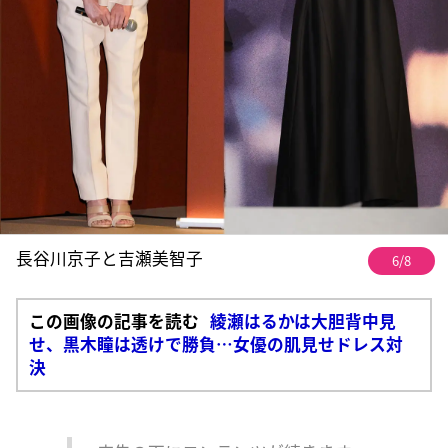
長谷川京子と吉瀬美智子
6/8
この画像の記事を読む
綾瀬はるかは大胆背中見
せ、黒木瞳は透けで勝負…女優の肌見せドレス対
決