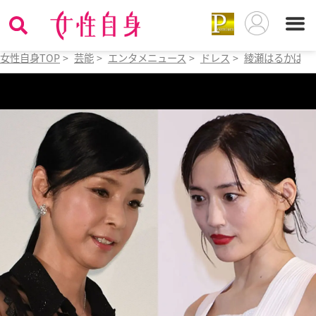
女性自身TOP
>
芸能
>
エンタメニュース
>
ドレス
>
綾瀬はるかは大