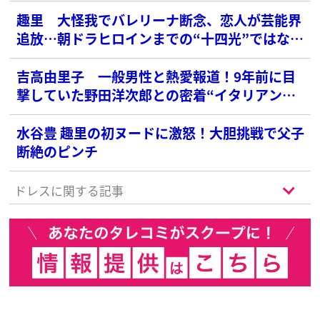
趣里 大怪我でバレリーナ断念、恋人が芸能界
追放…朝ドラヒロインまでの“十四光”ではない
壮絶半生
吉高由里子 一般男性と熱愛報道！9年前に目
撃していた野田洋次郎との密着“イタリアンデ
ート”
水谷豊 趣里の初ヌードに激怒！大胆挑戦で父子
断絶のピンチ
ドレスに関する記事