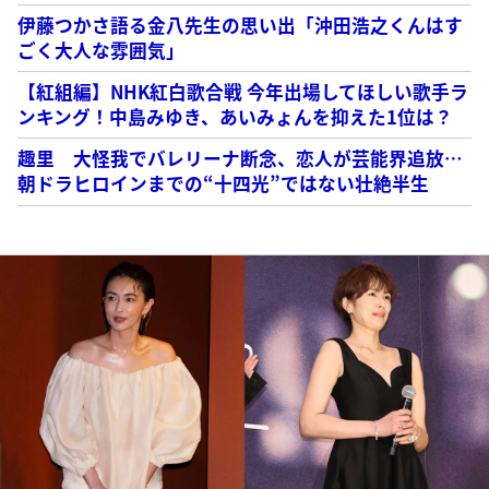
伊藤つかさ語る金八先生の思い出「沖田浩之くんはす
ごく大人な雰囲気」
【紅組編】NHK紅白歌合戦 今年出場してほしい歌手ラ
ンキング！中島みゆき、あいみょんを抑えた1位は？
趣里 大怪我でバレリーナ断念、恋人が芸能界追放…
朝ドラヒロインまでの“十四光”ではない壮絶半生