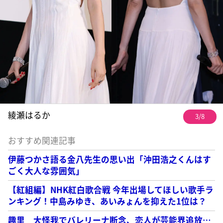
綾瀬はるか
3/8
おすすめ関連記事
伊藤つかさ語る金八先生の思い出「沖田浩之くんはす
ごく大人な雰囲気」
【紅組編】NHK紅白歌合戦 今年出場してほしい歌手ラ
ンキング！中島みゆき、あいみょんを抑えた1位は？
趣里 大怪我でバレリーナ断念、恋人が芸能界追放…