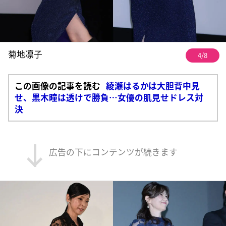
菊地凛子
4/8
この画像の記事を読む
綾瀬はるかは大胆背中見
せ、黒木瞳は透けで勝負…女優の肌見せドレス対
決
広告の下にコンテンツが続きます