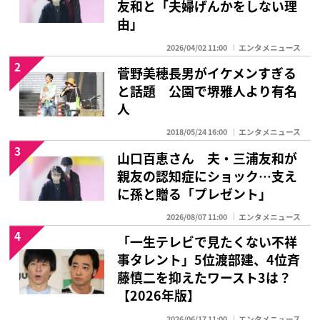
友和と「夫婦げんかをしない理
由」
2026/04/02 11:00
エンタメニュース
2
菅野美穂長男がイケメンすぎる
と話題 公園で堺雅人より有名
人
2018/05/24 16:00
エンタメニュース
3
山口百恵さん 夫・三浦友和が
親友の認知症にショック…支え
に孫と贈る「プレゼント」
2026/08/07 11:00
エンタメニュース
4
「一生テレビで見たくない不祥
事タレント」5位渡部建、4位斉
藤慎二を抑えたワースト3は？
【2026年版】
2026/06/17 11:00
エンタメニュース