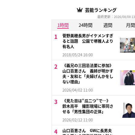
芸能ランキング
最終更新：2026/08/08 13
1時間
24時間
週間
月間
菅野美穂長男がイケメンすぎ
ると話題 公園で堺雅人より
有名人
2018/05/24 16:00
《義兄の三回忌法要に参加》
山口百恵さん 義姉が明かす
夫・友和と「夫婦げんかをし
ない理由」
2026/04/02 11:00
《見た目は“瓜二つ”で…》
鈴木亮平 撮影現場に帯同さ
せる「男性集団の正体」
2026/02/12 11:00
山口百恵さん GWに長男夫