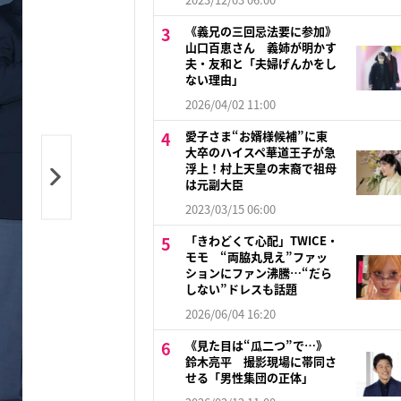
《義兄の三回忌法要に参加》
山口百恵さん 義姉が明かす
夫・友和と「夫婦げんかをし
ない理由」
2026/04/02 11:00
愛子さま“お婿様候補”に東
大卒のハイスペ華道王子が急
浮上！村上天皇の末裔で祖母
は元副大臣
2023/03/15 06:00
「きわどくて心配」TWICE・
モモ “両脇丸見え”ファッ
ションにファン沸騰…“だら
しない”ドレスも話題
2026/06/04 16:20
《見た目は“瓜二つ”で…》
鈴木亮平 撮影現場に帯同さ
せる「男性集団の正体」