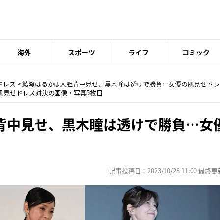
海外
スポーツ
ライフ
コミック
ドレス
>
綾瀬はるかは大胆背中見せ、黒木瞳は透けで勝負…女優の肌見せドレ
肌見せドレス対決の画像・写真5枚目
背中見せ、黒木瞳は透けで勝負…女
記事投稿日：2023/10/28 11:00 最終更新日