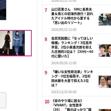
2026/02/12 11:00
山口百恵さん GWに長男夫
妻＆孫との初海外旅行！訪れ
たアイドル時代から愛する
「思い出のリゾート」
2026/05/22 11:00
自民党総裁に「なってほしい
候補」ランキング！3位高市
早苗、2位小泉進次郎を抑え
た圧倒的1位は？【30代〜60
代に聞いた】
2024/09/26 11:00
「嫌いな女性政治家」ランキ
ング…3位生稲晃子、2位杉
田水脈を大差で抑えた1位
は？
2023/12/16 06:00
《目のやり場に困る》
『VIVANT』女性歌手
（30） “胸元ぽっかり”服