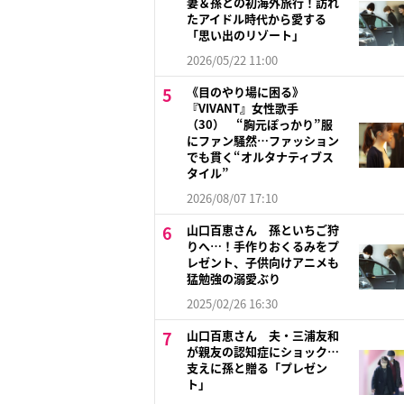
妻＆孫との初海外旅行！訪れ
たアイドル時代から愛する
「思い出のリゾート」
2026/05/22 11:00
《目のやり場に困る》
『VIVANT』女性歌手
（30） “胸元ぽっかり”服
にファン騒然…ファッション
でも貫く“オルタナティブス
タイル”
2026/08/07 17:10
山口百恵さん 孫といちご狩
りへ…！手作りおくるみをプ
レゼント、子供向けアニメも
猛勉強の溺愛ぶり
2025/02/26 16:30
山口百恵さん 夫・三浦友和
が親友の認知症にショック…
支えに孫と贈る「プレゼン
ト」