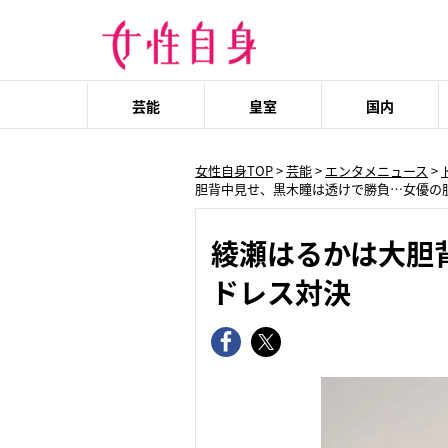
芸能
皇室
国内
女性自身TOP
>
芸能
>
エンタメニュース
>
胆背中見せ、黒木瞳は透けで勝負…女優の
綾瀬はるかは大胆
ドレス対決