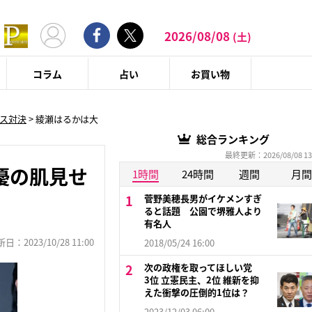
2026/08/08
(土)
コラム
占い
お買い物
ス対決
>
綾瀬はるかは大
総合ランキング
最終更新：2026/08/08 13
優の肌見せ
1時間
24時間
週間
月間
菅野美穂長男がイケメンすぎ
ると話題 公園で堺雅人より
有名人
：2023/10/28 11:00
2018/05/24 16:00
次の政権を取ってほしい党
3位 立憲民主、2位 維新を抑
えた衝撃の圧倒的1位は？
2023/12/03 06:00