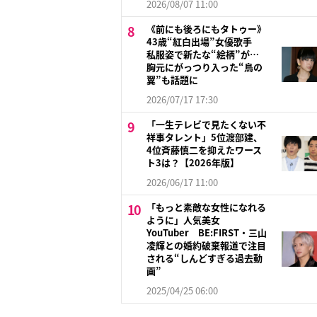
2026/08/07 11:00
《前にも後ろにもタトゥー》
43歳“紅白出場”女優歌手
私服姿で新たな“絵柄”が…
胸元にがっつり入った“鳥の
翼”も話題に
2026/07/17 17:30
「一生テレビで見たくない不
祥事タレント」5位渡部建、
4位斉藤慎二を抑えたワース
ト3は？【2026年版】
2026/06/17 11:00
「もっと素敵な女性になれる
ように」人気美女
YouTuber BE:FIRST・三山
凌輝との婚約破棄報道で注目
される“しんどすぎる過去動
画”
2025/04/25 06:00