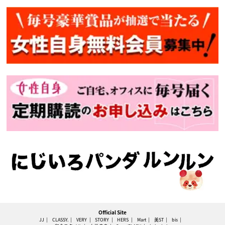
Official Site
JJ
CLASSY.
VERY
STORY
HERS
Mart
美ST
bis