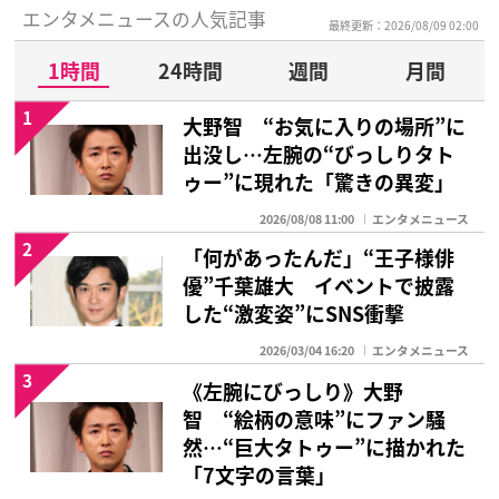
エンタメニュースの人気記事
最終更新：2026/08/09 02:00
1時間
24時間
週間
月間
1
大野智 “お気に入りの場所”に
出没し…左腕の“びっしりタト
ゥー”に現れた「驚きの異変」
2026/08/08 11:00
エンタメニュース
2
「何があったんだ」“王子様俳
優”千葉雄大 イベントで披露
した“激変姿”にSNS衝撃
2026/03/04 16:20
エンタメニュース
3
《左腕にびっしり》大野
智 “絵柄の意味”にファン騒
然…“巨大タトゥー”に描かれた
「7文字の言葉」