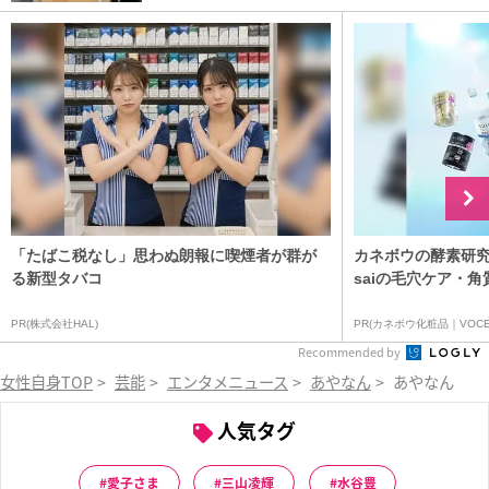
「たばこ税なし」思わぬ朗報に喫煙者が群が
カネボウの酵素研究
る新型タバコ
saiの毛穴ケア・角
PR(株式会社HAL)
PR(カネボウ化粧品｜VOCE
Recommended by
女性自身TOP
>
芸能
>
エンタメニュース
>
あやなん
>
あやなん 「
人気タグ
愛子さま
三山凌輝
水谷豊