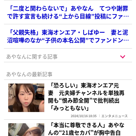
「二度と関わらないで」あやなん てつや謝罪
で許す宣言も続ける“上から目線”投稿にファン
激怒…夫しばゆーにも未だ会えず
「父親失格」東海オンエア・しばゆー 妻と泥
沼喧嘩のなか“子供の本名公開”でファンドン引
き
あやなんに関する記事
あやなんの最新記事
「恐ろしい」東海オンエア元
妻 元夫婦チャンネルを単独再
開も“恨み節全開”で批判続出
「みっともない」
2024/10/16 18:35
エンタメニュース
「本当に尊敬できる人」あやな
んの“21歳セカパ”が胸中告白