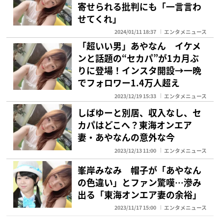
寄せられる批判にも「一言言わ
せてくれ」
2024/01/11 18:37
エンタメニュース
「超いい男」あやなん イケメ
ンと話題の“セカパ”が1カ月ぶ
りに登場！インスタ開設→一晩
でフォロワー1.4万人超え
2023/12/19 15:33
エンタメニュース
しばゆーと別居、収入なし、セ
カパはどこへ？東海オンエア
妻・あやなんの意外な今
2023/12/13 11:00
エンタメニュース
峯岸みなみ 帽子が「あやなん
の色違い」とファン驚嘆…滲み
出る「東海オンエア妻の余裕」
2023/11/17 15:00
エンタメニュース