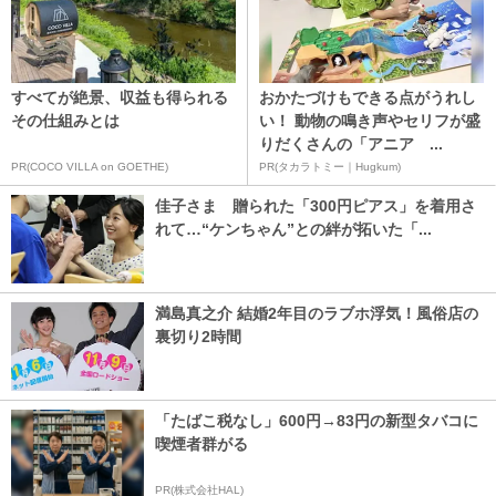
すべてが絶景、収益も得られる
おかたづけもできる点がうれし
その仕組みとは
い！ 動物の鳴き声やセリフが盛
りだくさんの「アニア ...
PR(COCO VILLA on GOETHE)
PR(タカラトミー｜Hugkum)
佳子さま 贈られた「300円ピアス」を着用さ
れて…“ケンちゃん”との絆が拓いた「...
満島真之介 結婚2年目のラブホ浮気！風俗店の
裏切り2時間
「たばこ税なし」600円→83円の新型タバコに
喫煙者群がる
PR(株式会社HAL)