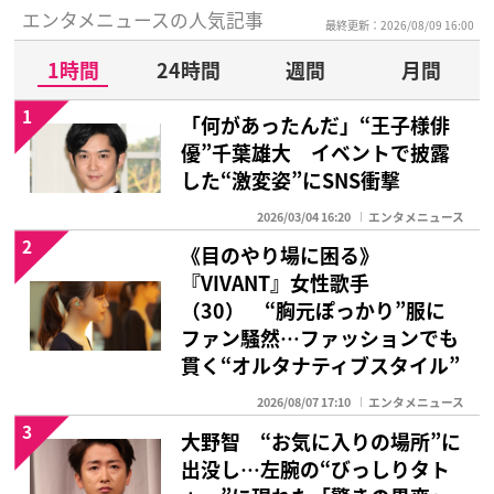
エンタメニュースの人気記事
最終更新：2026/08/09 16:00
1時間
24時間
週間
月間
1
「何があったんだ」“王子様俳
優”千葉雄大 イベントで披露
した“激変姿”にSNS衝撃
2026/03/04 16:20
エンタメニュース
2
《目のやり場に困る》
『VIVANT』女性歌手
（30） “胸元ぽっかり”服に
ファン騒然…ファッションでも
貫く“オルタナティブスタイル”
2026/08/07 17:10
エンタメニュース
3
大野智 “お気に入りの場所”に
出没し…左腕の“びっしりタト