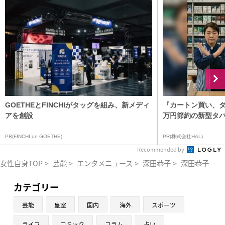
GOETHEとFINCHIがタッグを組み、新メディ
『カートン買い、ダ
アを創設
万円節約の新型タ
PR(FINCHI on GOETHE)
PR(株式会社HAL)
Recommended by
女性自身TOP
>
芸能
>
エンタメニュース
>
深田恭子
>
深田恭子 実
カテゴリー
芸能
皇室
国内
海外
スポーツ
ライフ
コミック
コラム
占い