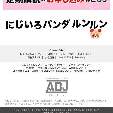
Official Site
JJ
CLASSY.
VERY
STORY
HERS
Mart
美ST
bis
和食スタイル
女性自身
SmartFLASH
kokode.jp
このサイトについて
コンテンツポリシー
プライバシーポリシー
利用規約
特定商取引法に基づく表記
広告掲載について
運営会社
ニュース提供先
WEBプッシュ通知について
情報提供
お問い合わせ
ABJマークは、この電子書店・電子書籍配信サービスが、著作権者からコンテンツ使用許諾を得た正
規版配信サービスであることを示す登録商標（登録番号 第6091713号）です。
本サイトに掲載されているすべての文章・画像の無断転載・複製行為を固く禁止します。すべて
の著作権は光文社に帰属します。