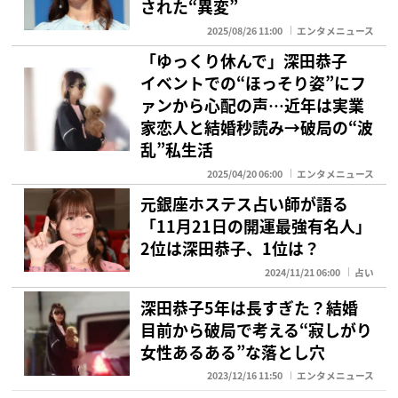
された“異変”
2025/08/26 11:00
エンタメニュース
「ゆっくり休んで」深田恭子
イベントでの“ほっそり姿”にフ
ァンから心配の声…近年は実業
家恋人と結婚秒読み→破局の“波
乱”私生活
2025/04/20 06:00
エンタメニュース
元銀座ホステス占い師が語る
「11月21日の開運最強有名人」
2位は深田恭子、1位は？
2024/11/21 06:00
占い
深田恭子5年は長すぎた？結婚
目前から破局で考える“寂しがり
女性あるある”な落とし穴
2023/12/16 11:50
エンタメニュース