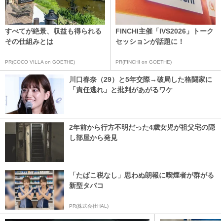
すべてが絶景、収益も得られる
FINCHI主催「IVS2026」トーク
その仕組みとは
セッションが話題に！
PR(COCO VILLA on GOETHE)
PR(FINCHI on GOETHE)
川口春奈（29）と5年交際→破局した格闘家に
「責任逃れ」と批判があがるワケ
2年前から行方不明だった4歳女児が祖父宅の隠
し部屋から発見
「たばこ税なし」思わぬ朗報に喫煙者が群がる
新型タバコ
PR(株式会社HAL)