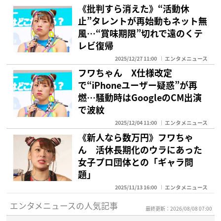
《批判すら消えた》“活動休
止”タレントが再始動もネット無
風…“賞味期限”切れで遠のくテ
レビ復帰
2025/12/27 11:00
エンタメニュース
フワちゃん X仕様改定
で“iPhoneユーザー疑惑”が再
燃…騒動時はGoogleのCM出演
で波紋
2025/12/04 11:00
エンタメニュース
《新人なら数万円》フワちゃ
ん 活休長期化のウラにあった
女子プロ団体との「ギャラ問
題」
2025/11/13 16:00
エンタメニュース
エンタメニュースの人気記事
最終更新：2026/08/08 07:00