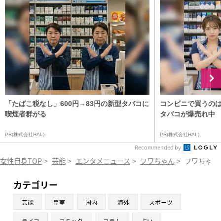
「たばこ税なし」600円→83円の新型タバコに
コンビニで買うの
喫煙者群がる
タバコが爆売れ中
PR(株式会社HAL)
PR(株式会社HAL)
Recommended by
女性自身TOP
>
芸能
>
エンタメニュース
>
フワちゃん
>
フワちゃん
カテゴリー
芸能
皇室
国内
海外
スポーツ
ライフ
コミック
コラム
占い