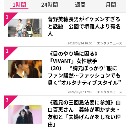
1時間
24時間
週間
月間
1
菅野美穂長男がイケメンすぎる
と話題 公園で堺雅人より有名
人
2018/05/24 16:00
エンタメニュース
2
《目のやり場に困る》
『VIVANT』女性歌手
（30） “胸元ぽっかり”服に
ファン騒然…ファッションでも
貫く“オルタナティブスタイル”
2026/08/07 17:10
エンタメニュース
3
《義兄の三回忌法要に参加》山
口百恵さん 義姉が明かす夫・
友和と「夫婦げんかをしない理
由」