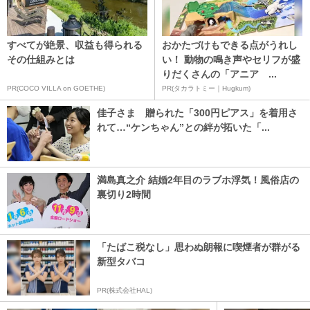
すべてが絶景、収益も得られる
おかたづけもできる点がうれし
その仕組みとは
い！ 動物の鳴き声やセリフが盛
りだくさんの「アニア ...
PR(COCO VILLA on GOETHE)
PR(タカラトミー｜Hugkum)
佳子さま 贈られた「300円ピアス」を着用さ
れて…“ケンちゃん”との絆が拓いた「...
満島真之介 結婚2年目のラブホ浮気！風俗店の
裏切り2時間
「たばこ税なし」思わぬ朗報に喫煙者が群がる
新型タバコ
PR(株式会社HAL)