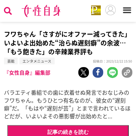
フワちゃん「さすがにオファー減ってきた」
いよいよ出始めた“治らぬ遅刻癖”の余波…
「もう飽きた」の辛辣業界評も
芸能
エンタメニュース
投稿日：2023/12/22 15:50
『女性自身』編集部
バラエティ番組での歯に衣着せぬ発言でおなじみの
フワちゃん。もうひとつ有名なのが、彼女の“遅刻
癖”だ。「もはや“遅刻が芸”」とまで言われているほ
どだが、いよいよその悪影響が出始めたと...
記事の続きを読む