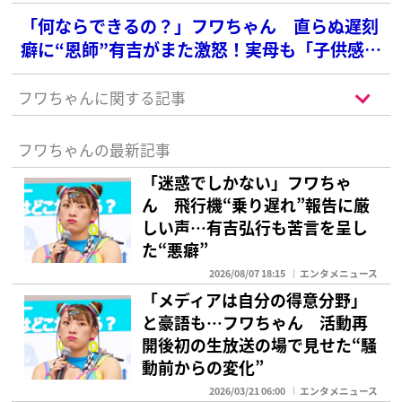
「何ならできるの？」フワちゃん 直らぬ遅刻
癖に“恩師”有吉がまた激怒！実母も「子供感覚
のまま」と過去に忠告
フワちゃんに関する記事
フワちゃんの最新記事
「迷惑でしかない」フワちゃ
ん 飛行機“乗り遅れ”報告に厳
しい声…有吉弘行も苦言を呈し
た“悪癖”
2026/08/07 18:15
エンタメニュース
「メディアは自分の得意分野」
と豪語も…フワちゃん 活動再
開後初の生放送の場で見せた“騒
動前からの変化”
2026/03/21 06:00
エンタメニュース