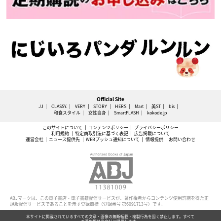
Official Site
JJ
CLASSY.
VERY
STORY
HERS
Mart
美ST
bis
和食スタイル
女性自身
SmartFLASH
kokode.jp
このサイトについて
コンテンツポリシー
プライバシーポリシー
利用規約
特定商取引法に基づく表記
広告掲載について
運営会社
ニュース提供先
WEBプッシュ通知について
情報提供
お問い合わせ
ABJマークは、この電子書店・電子書籍配信サービスが、著作権者からコンテンツ使用許諾を得た正
規版配信サービスであることを示す登録商標（登録番号 第6091713号）です。
本サイトに掲載されているすべての文章・画像の無断転載・複製行為を固く禁止します。すべて