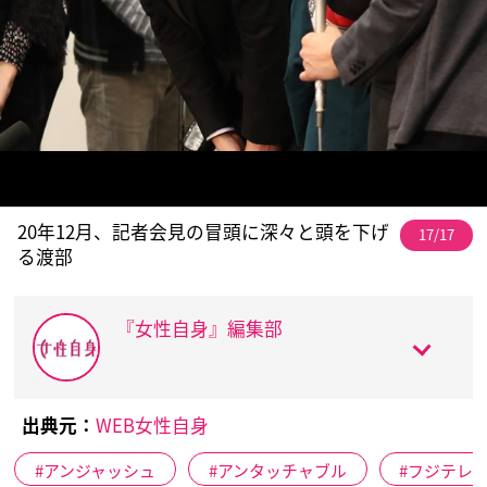
20年12月、記者会見の冒頭に深々と頭を下げ
17/17
る渡部
『女性自身』編集部
出典元：
WEB女性自身
アンジャッシュ
アンタッチャブル
フジテレ