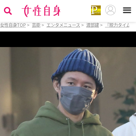
女性自身TOP
>
芸能
>
エンタメニュース
>
渡部建
>
『脱力タイムズ