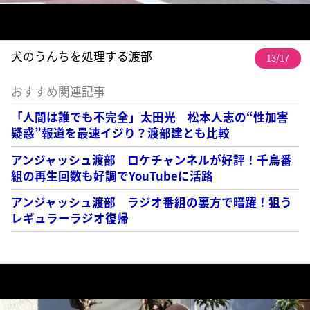
犬のうんちを処理する渡部
13/17
おすすめ関連記事
「人間は誰でも不完全」太田光 松本人志の“性加害
疑惑”報道を最速イジり？渡部建とも比較
アンジャッシュ渡部 ロケチャンネルが好評！千鳥番
組の再生回数も好調でYouTubeに活路
アンジャッシュ渡部 ラジオ番組の裏方で暗躍！狙う
レギュラーラジオ復帰