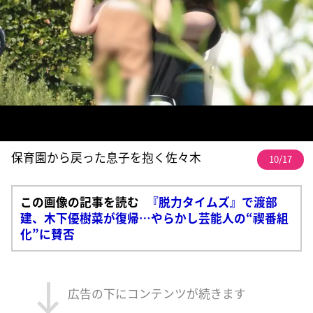
保育園から戻った息子を抱く佐々木
10/17
この画像の記事を読む
『脱力タイムズ』で渡部
建、木下優樹菜が復帰…やらかし芸能人の“禊番組
化”に賛否
広告の下にコンテンツが続きます