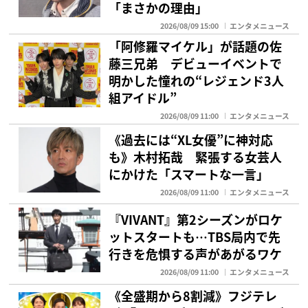
「まさかの理由」
2026/08/09 15:00
エンタメニュース
「阿修羅マイケル」が話題の佐
藤三兄弟 デビューイベントで
明かした憧れの“レジェンド3人
組アイドル”
2026/08/09 11:00
エンタメニュース
《過去には“XL女優”に神対応
も》木村拓哉 緊張する女芸人
にかけた「スマートな一言」
2026/08/09 11:00
エンタメニュース
『VIVANT』第2シーズンがロケ
ットスタートも…TBS局内で先
行きを危惧する声があがるワケ
2026/08/09 11:00
エンタメニュース
《全盛期から8割減》フジテレ