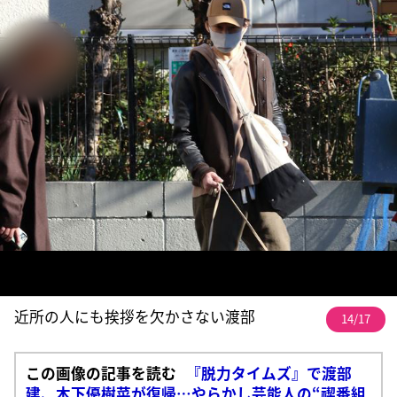
近所の人にも挨拶を欠かさない渡部
14/17
この画像の記事を読む
『脱力タイムズ』で渡部
建、木下優樹菜が復帰…やらかし芸能人の“禊番組