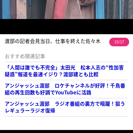
渡部の記者会見当日、仕事を終えた佐々木
15/17
おすすめ関連記事
「人間は誰でも不完全」太田光 松本人志の“性加害
疑惑”報道を最速イジり？渡部建とも比較
アンジャッシュ渡部 ロケチャンネルが好評！千鳥番
組の再生回数も好調でYouTubeに活路
アンジャッシュ渡部 ラジオ番組の裏方で暗躍！狙う
レギュラーラジオ復帰