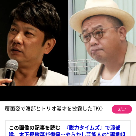
覆面姿で渡部とトリオ漫才を披露したTKO
2/17
この画像の記事を読む
『脱力タイムズ』で渡部
建、木下優樹菜が復帰…やらかし芸能人の“禊番組