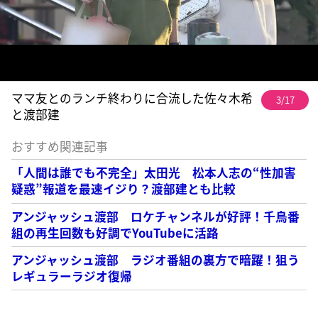
ママ友とのランチ終わりに合流した佐々木希
3/17
と渡部建
おすすめ関連記事
「人間は誰でも不完全」太田光 松本人志の“性加害
疑惑”報道を最速イジり？渡部建とも比較
アンジャッシュ渡部 ロケチャンネルが好評！千鳥番
組の再生回数も好調でYouTubeに活路
アンジャッシュ渡部 ラジオ番組の裏方で暗躍！狙う
レギュラーラジオ復帰