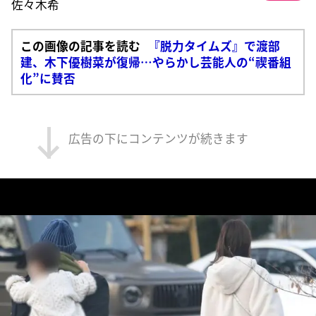
佐々木希
この画像の記事を読む
『脱力タイムズ』で渡部
建、木下優樹菜が復帰…やらかし芸能人の“禊番組
化”に賛否
広告の下にコンテンツが続きます