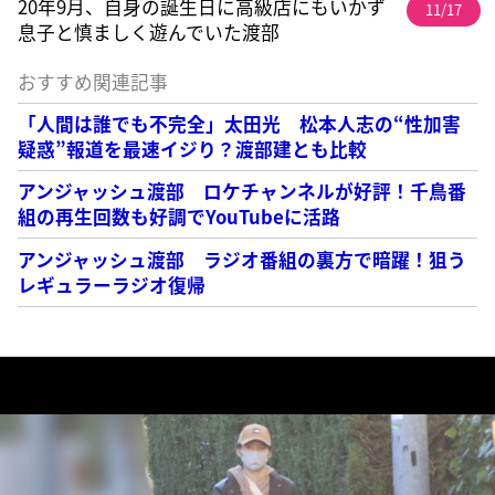
20年9月、自身の誕生日に高級店にもいかず
11/17
息子と慎ましく遊んでいた渡部
おすすめ関連記事
「人間は誰でも不完全」太田光 松本人志の“性加害
疑惑”報道を最速イジり？渡部建とも比較
アンジャッシュ渡部 ロケチャンネルが好評！千鳥番
組の再生回数も好調でYouTubeに活路
アンジャッシュ渡部 ラジオ番組の裏方で暗躍！狙う
レギュラーラジオ復帰