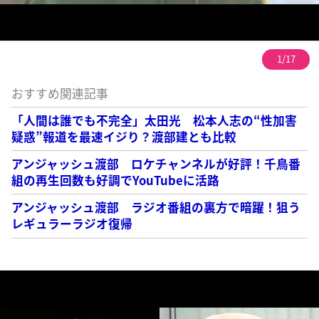
1/17
おすすめ関連記事
「人間は誰でも不完全」太田光 松本人志の“性加害
疑惑”報道を最速イジり？渡部建とも比較
アンジャッシュ渡部 ロケチャンネルが好評！千鳥番
組の再生回数も好調でYouTubeに活路
アンジャッシュ渡部 ラジオ番組の裏方で暗躍！狙う
レギュラーラジオ復帰