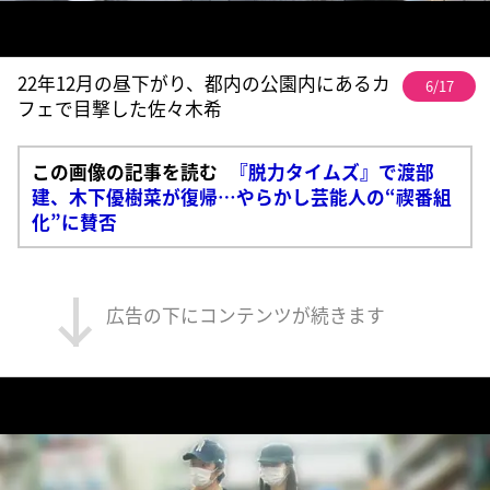
22年12月の昼下がり、都内の公園内にあるカ
6/17
フェで目撃した佐々木希
この画像の記事を読む
『脱力タイムズ』で渡部
建、木下優樹菜が復帰…やらかし芸能人の“禊番組
化”に賛否
広告の下にコンテンツが続きます