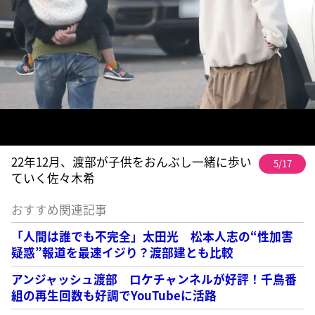
22年12月、渡部が子供をおんぶし一緒に歩い
5/17
ていく佐々木希
おすすめ関連記事
「人間は誰でも不完全」太田光 松本人志の“性加害
疑惑”報道を最速イジり？渡部建とも比較
アンジャッシュ渡部 ロケチャンネルが好評！千鳥番
組の再生回数も好調でYouTubeに活路