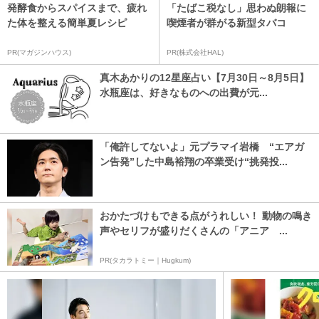
発酵食からスパイスまで、疲れ
「たばこ税なし」思わぬ朗報に
た体を整える簡単夏レシピ
喫煙者が群がる新型タバコ
PR(マガジンハウス)
PR(株式会社HAL)
真木あかりの12星座占い【7月30日～8月5日】
水瓶座は、好きなものへの出費が元...
「俺許してないよ」元プラマイ岩橋 “エアガ
ン告発”した中島裕翔の卒業受け“挑発投...
おかたづけもできる点がうれしい！ 動物の鳴き
声やセリフが盛りだくさんの「アニア ...
PR(タカラトミー｜Hugkum)