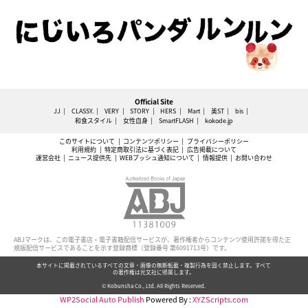
Official Site
JJ
CLASSY.
VERY
STORY
HERS
Mart
美ST
bis
和食スタイル
女性自身
SmartFLASH
kokode.jp
このサイトについて
コンテンツポリシー
プライバシーポリシー
利用規約
特定商取引法に基づく表記
広告掲載について
運営会社
ニュース提供先
WEBプッシュ通知について
情報提供
お問い合わせ
ABJマークは、この電子書店・電子書籍配信サービスが、著作権者からコンテンツ使用許諾を得た正
規版配信サービスであることを示す登録商標（登録番号 第6091713号）です。
本サイトに掲載されているすべての文章・画像の無断転載・複製行為を固く禁止します。すべて
の著作権は光文社に帰属します。
© Kobunsha Co., Ltd. All Rights Reserved.
WP2Social Auto Publish
Powered By :
XYZScripts.com