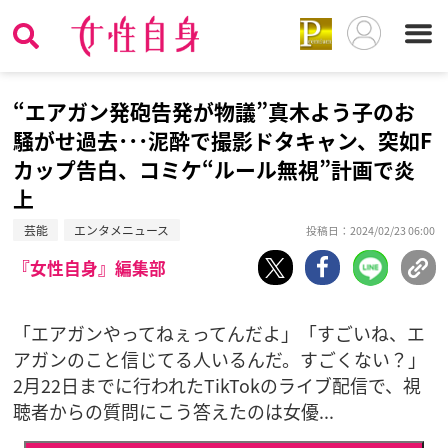
“エアガン発砲告発が物議”真木よう子のお
騒がせ過去･･･泥酔で撮影ドタキャン、突如F
カップ告白、コミケ“ルール無視”計画で炎
上
芸能
エンタメニュース
投稿日：2024/02/23 06:00
『女性自身』編集部
「エアガンやってねぇってんだよ」「すごいね、エ
アガンのこと信じてる人いるんだ。すごくない？」
2月22日までに行われたTikTokのライブ配信で、視
聴者からの質問にこう答えたのは女優...