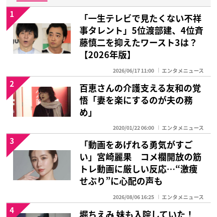
1
「一生テレビで見たくない不祥
事タレント」5位渡部建、4位斉
藤慎二を抑えたワースト3は？
【2026年版】
2026/06/17 11:00
エンタメニュース
2
百恵さんの介護支える友和の覚
悟「妻を楽にするのが夫の務
め」
2020/01/22 06:00
エンタメニュース
3
「動画をあげれる勇気がすご
い」宮崎麗果 コメ欄開放の筋
トレ動画に厳しい反応…“激痩
せぶり”に心配の声も
2026/08/06 16:25
エンタメニュース
4
堀ちえみ 妹も入院していた！