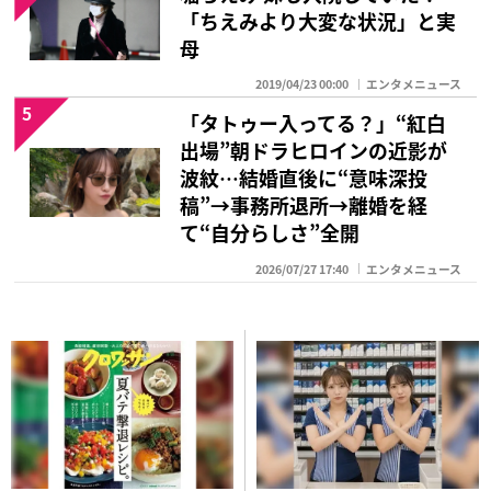
「ちえみより大変な状況」と実
母
2019/04/23 00:00
エンタメニュース
5
「タトゥー入ってる？」“紅白
出場”朝ドラヒロインの近影が
波紋…結婚直後に“意味深投
稿”→事務所退所→離婚を経
て“自分らしさ”全開
2026/07/27 17:40
エンタメニュース