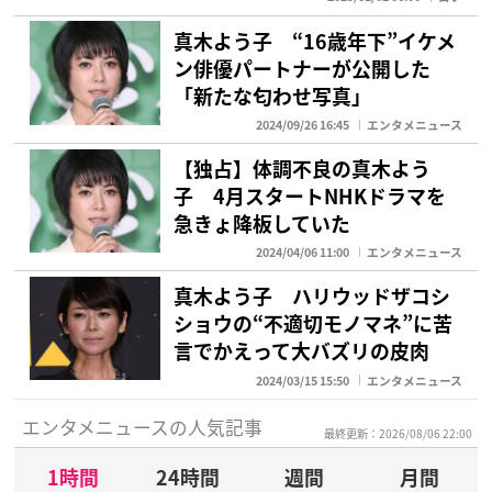
真木よう子 “16歳年下”イケメ
ン俳優パートナーが公開した
「新たな匂わせ写真」
2024/09/26 16:45
エンタメニュース
【独占】体調不良の真木よう
子 4月スタートNHKドラマを
急きょ降板していた
2024/04/06 11:00
エンタメニュース
真木よう子 ハリウッドザコシ
ショウの“不適切モノマネ”に苦
言でかえって大バズリの皮肉
2024/03/15 15:50
エンタメニュース
エンタメニュースの人気記事
最終更新：2026/08/06 22:00
1時間
24時間
週間
月間