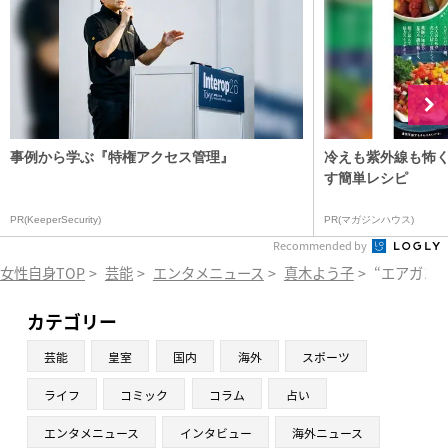
事例から学ぶ『特権アクセス管理』
冷えも紫外線も怖
す簡単レシピ
PR(KeeperSecurity)
PR(マガジンハウス)
Recommended by
女性自身TOP
>
芸能
>
エンタメニュース
>
真木よう子
>
“エアガン
カテゴリー
芸能
皇室
国内
海外
スポーツ
ライフ
コミック
コラム
占い
エンタメニュース
インタビュー
海外ニュース