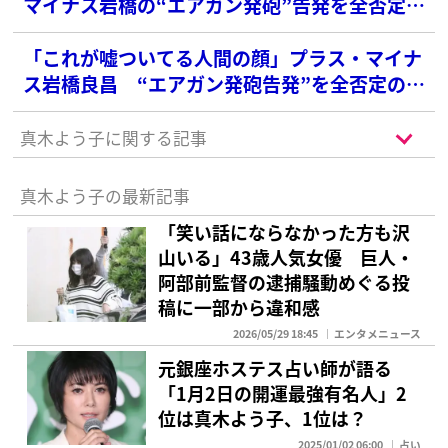
マイナス岩橋の“エアガン発砲”告発を全否定！
食い違う主張に広がる余波
「これが嘘ついてる人間の顔」プラス・マイナ
ス岩橋良昌 “エアガン発砲告発”を全否定の真
木よう子に猛反論
真木よう子に関する記事
真木よう子の最新記事
「笑い話にならなかった方も沢
山いる」43歳人気女優 巨人・
阿部前監督の逮捕騒動めぐる投
稿に一部から違和感
2026/05/29 18:45
エンタメニュース
元銀座ホステス占い師が語る
「1月2日の開運最強有名人」2
位は真木よう子、1位は？
2025/01/02 06:00
占い