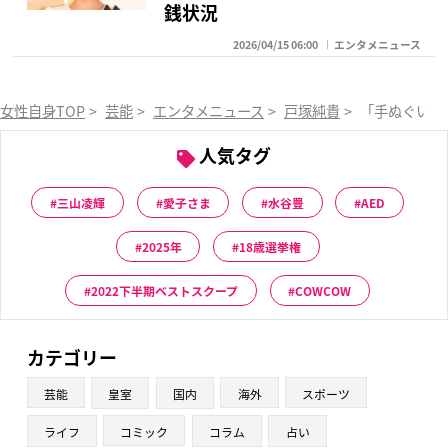
銭状況
2026/04/15 06:00
エンタメニュース
女性自身TOP
>
芸能
>
エンタメニュース
>
戸塚純貴
>
「手ぬぐいが
人気タグ
三山凌輝
愛子さま
水谷豊
AED
2025年
18歳選挙権
2022下半期ベストスクープ
COWCOW
カテゴリー
芸能
皇室
国内
海外
スポーツ
ライフ
コミック
コラム
占い