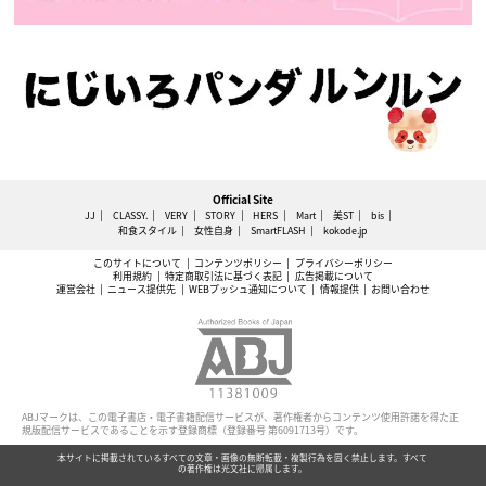
Official Site
JJ
CLASSY.
VERY
STORY
HERS
Mart
美ST
bis
和食スタイル
女性自身
SmartFLASH
kokode.jp
このサイトについて
コンテンツポリシー
プライバシーポリシー
利用規約
特定商取引法に基づく表記
広告掲載について
運営会社
ニュース提供先
WEBプッシュ通知について
情報提供
お問い合わせ
ABJマークは、この電子書店・電子書籍配信サービスが、著作権者からコンテンツ使用許諾を得た正
規版配信サービスであることを示す登録商標（登録番号 第6091713号）です。
本サイトに掲載されているすべての文章・画像の無断転載・複製行為を固く禁止します。すべて
の著作権は光文社に帰属します。