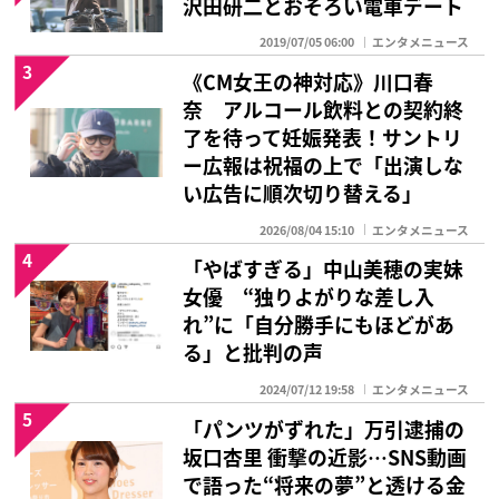
沢田研二とおそろい電車デート
2019/07/05 06:00
エンタメニュース
3
《CM女王の神対応》川口春
奈 アルコール飲料との契約終
了を待って妊娠発表！サントリ
ー広報は祝福の上で「出演しな
い広告に順次切り替える」
2026/08/04 15:10
エンタメニュース
4
「やばすぎる」中山美穂の実妹
女優 “独りよがりな差し入
れ”に「自分勝手にもほどがあ
る」と批判の声
2024/07/12 19:58
エンタメニュース
5
「パンツがずれた」万引逮捕の
坂口杏里 衝撃の近影…SNS動画
で語った“将来の夢”と透ける金