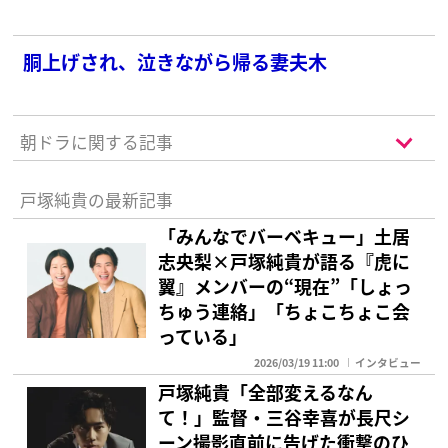
胴上げされ、泣きながら帰る妻夫木
朝ドラに関する記事
戸塚純貴の最新記事
「みんなでバーベキュー」土居
志央梨×戸塚純貴が語る『虎に
翼』メンバーの“現在”「しょっ
ちゅう連絡」「ちょこちょこ会
っている」
2026/03/19 11:00
インタビュー
戸塚純貴「全部変えるなん
て！」監督・三谷幸喜が長尺シ
ーン撮影直前に告げた衝撃のひ