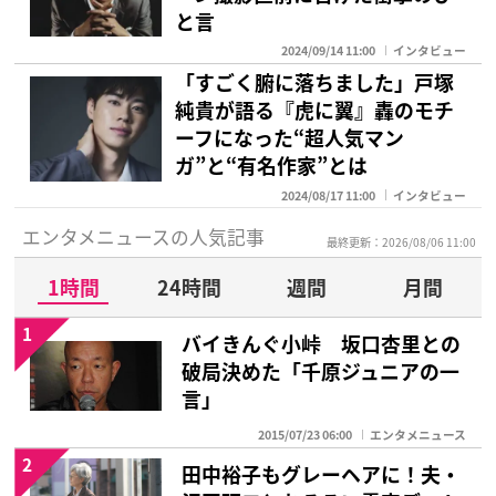
と言
2024/09/14 11:00
インタビュー
「すごく腑に落ちました」戸塚
純貴が語る『虎に翼』轟のモチ
ーフになった“超人気マン
ガ”と“有名作家”とは
2024/08/17 11:00
インタビュー
エンタメニュースの人気記事
最終更新：2026/08/06 11:00
1時間
24時間
週間
月間
1
バイきんぐ小峠 坂口杏里との
破局決めた「千原ジュニアの一
言」
2015/07/23 06:00
エンタメニュース
2
田中裕子もグレーヘアに！夫・