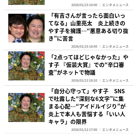
2026/01/23 16:00
エンタメニュース
「有吉さんが言ったら面白いっ
てなる」山里亮太 炎上続きの
やす子を擁護…“悪意ある切り抜
き”に苦言
2026/01/15 18:45
エンタメニュース
「2点ってほどじゃなかった」や
す子 『仮装大賞』での“辛口審
査”がネットで物議
2026/01/13 18:10
エンタメニュース
「自分心守って」やす子 SNS
で吐露した“深刻な6文字”に集
まる心配…“アイドルイジり”が
炎上で本人も苦悩する「いい人
キャラ」の限界
2026/01/12 17:00
エンタメニュース