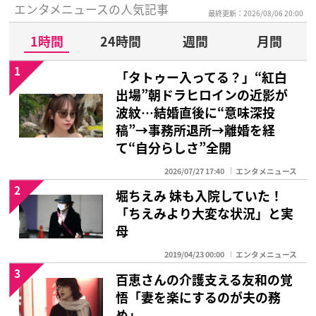
エンタメニュースの人気記事
最終更新：2026/08/06 20:00
1時間
24時間
週間
月間
1
「タトゥー入ってる？」“紅白
出場”朝ドラヒロインの近影が
波紋…結婚直後に“意味深投
稿”→事務所退所→離婚を経
て“自分らしさ”全開
2026/07/27 17:40
エンタメニュース
2
堀ちえみ 妹も入院していた！
「ちえみより大変な状況」と実
母
2019/04/23 00:00
エンタメニュース
3
百恵さんの介護支える友和の覚
悟「妻を楽にするのが夫の務
め」