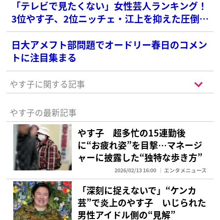
「テレビで見たくない」女性芸人ランキング！
3位やす子、2位ニッチェ・江上を抑えた圧倒的
な1位は？
日大アメフト部問題でオードリー春日のコメン
トに注目集まる
やす子に関する記事
やす子の最新記事
やす子 超多忙の15連勤後
に“お疲れ姿”を目撃…マネージ
ャーに披露した“独特な歩き方”
2026/02/13 16:00
エンタメニュース
「深刻に捉えないで」“ケンカ
芸”で炎上のやす子 いじられた
男性アイドル側の“見解”