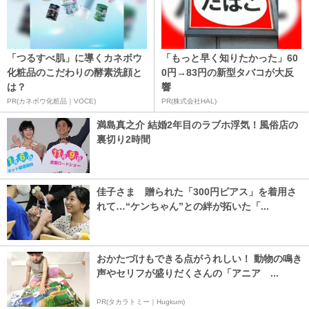
「つるすべ肌」に導くカネボウ
「もっと早く知りたかった」60
化粧品のこだわりの酵素洗顔と
0円→83円の新型タバコが大反
は？
響
PR(カネボウ化粧品｜VOCE)
PR(株式会社HAL)
満島真之介 結婚2年目のラブホ浮気！風俗店の
裏切り2時間
佳子さま 贈られた「300円ピアス」を着用さ
れて…“ケンちゃん”との絆が拓いた「...
おかたづけもできる点がうれしい！ 動物の鳴き
声やセリフが盛りだくさんの「アニア ...
PR(タカラトミー｜Hugkum)