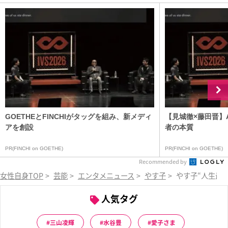
GOETHEとFINCHIがタッグを組み、新メディ
【見城徹×藤田晋】
アを創設
者の本質
PR(FINCHI on GOETHE)
PR(FINCHI on GOETHE)
Recommended by
女性自身TOP
>
芸能
>
エンタメニュース
>
やす子
>
やす子“人生最
人気タグ
三山凌輝
水谷豊
愛子さま