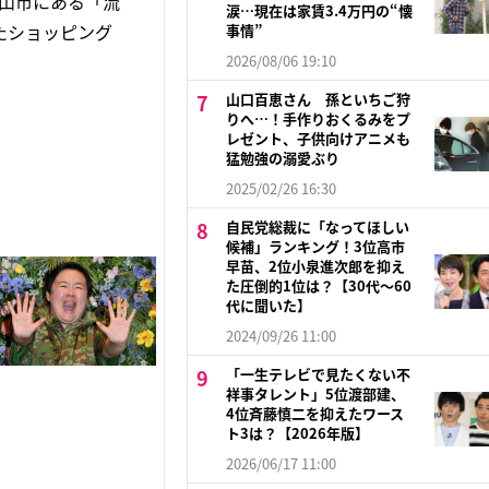
山市にある「流
涙…現在は家賃3.4万円の“懐
ったショッピング
事情”
2026/08/06 19:10
山口百恵さん 孫といちご狩
りへ…！手作りおくるみをプ
レゼント、子供向けアニメも
猛勉強の溺愛ぶり
2025/02/26 16:30
自民党総裁に「なってほしい
候補」ランキング！3位高市
早苗、2位小泉進次郎を抑え
た圧倒的1位は？【30代〜60
代に聞いた】
2024/09/26 11:00
「一生テレビで見たくない不
祥事タレント」5位渡部建、
4位斉藤慎二を抑えたワース
ト3は？【2026年版】
2026/06/17 11:00