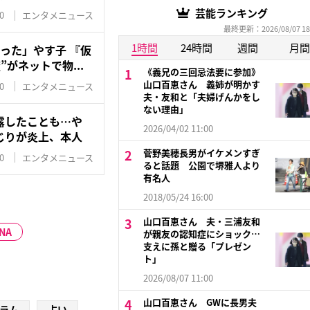
芸能ランキング
0
エンタメニュース
最終更新：2026/08/07 18
1時間
24時間
週間
月間
った」やす子 『仮
がネットで物...
《義兄の三回忌法要に参加》
山口百恵さん 義姉が明かす
0
エンタメニュース
夫・友和と「夫婦げんかをし
ない理由」
露したことも…や
2026/04/02 11:00
じりが炎上、本人
菅野美穂長男がイケメンすぎ
0
エンタメニュース
ると話題 公園で堺雅人より
有名人
2018/05/24 16:00
山口百恵さん 夫・三浦友和
NA
が親友の認知症にショック…
支えに孫と贈る「プレゼン
ト」
2026/08/07 11:00
山口百恵さん GWに長男夫
ラム
占い