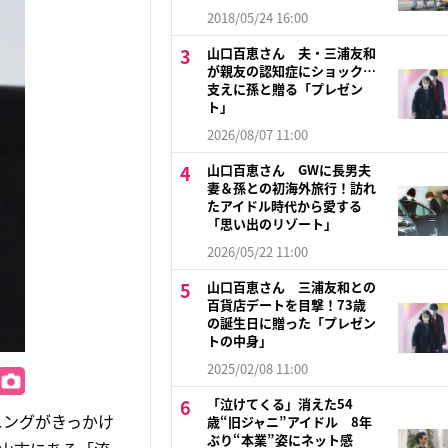
2018/05/24 16:00
山口百恵さん 夫・三浦友和
が親友の認知症にショック…
支えに孫と贈る「プレゼン
ト」
2026/08/07 11:00
山口百恵さん GWに長男夫
妻＆孫との初海外旅行！訪れ
たアイドル時代から愛する
「思い出のリゾート」
2026/05/22 11:00
山口百恵さん 三浦友和との
百貨店デートを目撃！73歳
の誕生日に贈った「プレゼン
トの中身」
2025/02/08 11:00
「泣けてくる」消えた54
ニングがきっかけ
歳“旧ジャニ”アイドル 8年
ぶり“本業”姿にネット感