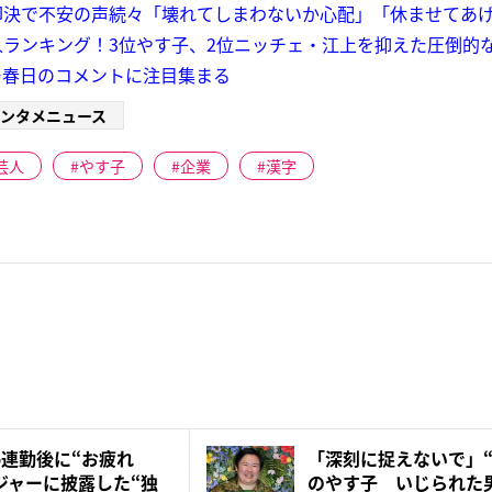
即決で不安の声続々「壊れてしまわないか心配」「休ませてあ
ランキング！3位やす子、2位ニッチェ・江上を抑えた圧倒的な
ー春日のコメントに注目集まる
ンタメニュース
芸人
やす子
企業
漢字
5連勤後に“お疲れ
「深刻に捉えないで」“
ジャーに披露した“独
のやす子 いじられた