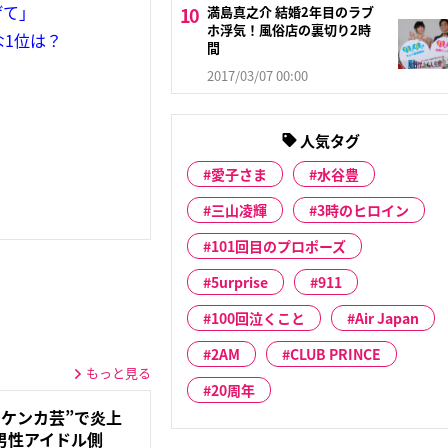
げて」
満島真之介 結婚2年目のラブ
ホ浮気！風俗店の裏切り2時
1位は？
間
2017/03/07 00:00
人気タグ
愛子さま
水谷豊
三山凌輝
3時のヒロイン
101回目のプロポーズ
5urprise
911
100回泣くこと
Air Japan
2AM
CLUB PRINCE
もっと見る
20周年
ケンカ芸”で炎上
男性アイドル側