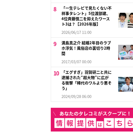
「一生テレビで見たくない不
祥事タレント」5位渡部建、
4位斉藤慎二を抑えたワース
ト3は？【2026年版】
2026/06/17 11:00
満島真之介 結婚2年目のラブ
ホ浮気！風俗店の裏切り2時
間
2017/03/07 00:00
「エグすぎ」羽賀研二と共に
逮捕された“超大物”に広が
る衝撃「稀代のワルより悪そ
う」
2024/09/28 06:00