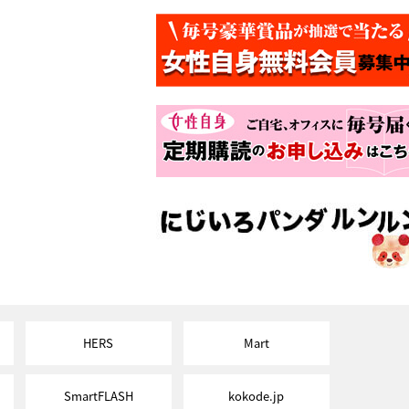
HERS
Mart
SmartFLASH
kokode.jp