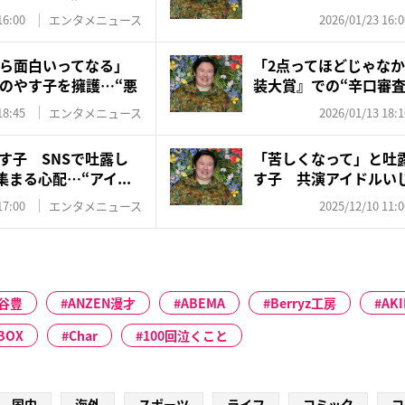
の“...
16:00
エンタメニュース
2026/01/23 16:0
ら面白いってなる」
「2点ってほどじゃなか
のやす子を擁護…“悪
装大賞』での“辛口審査”
18:45
エンタメニュース
2026/01/13 18:1
す子 SNSで吐露し
「苦しくなって」と吐
まる心配…“アイ...
す子 共演アイドルい
も苦...
17:00
エンタメニュース
2025/12/10 11:0
谷豊
ANZEN漫才
ABEMA
Berryz工房
AKI
BOX
Char
100回泣くこと
国内
海外
スポーツ
ライフ
コミック
コ