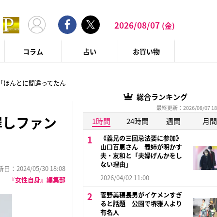
2026/08/07
(金)
コラム
占い
お買い物
「ほんとに間違ってたん
総合ランキング
最終更新：2026/08/07 18
罪しファン
1時間
24時間
週間
月間
《義兄の三回忌法要に参加》
山口百恵さん 義姉が明かす
夫・友和と「夫婦げんかをし
ない理由」
：2024/05/30 18:08
2026/04/02 11:00
『女性自身』編集部
菅野美穂長男がイケメンすぎ
ると話題 公園で堺雅人より
有名人