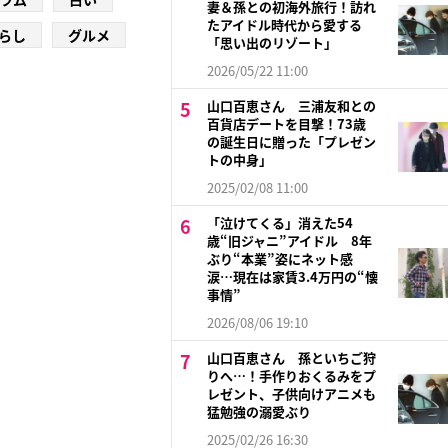
妻＆孫との初海外旅行！訪れ
たアイドル時代から愛する
らし
グルメ
「思い出のリゾート」
2026/05/22 11:00
山口百恵さん 三浦友和との
百貨店デートを目撃！73歳
の誕生日に贈った「プレゼン
トの中身」
2025/02/08 11:00
「泣けてくる」消えた54
歳“旧ジャニ”アイドル 8年
ぶり“本業”姿にネット感
涙…現在は家賃3.4万円の“懐
事情”
2026/08/06 19:10
山口百恵さん 孫といちご狩
りへ…！手作りおくるみをプ
レゼント、子供向けアニメも
猛勉強の溺愛ぶり
2025/02/26 16:30