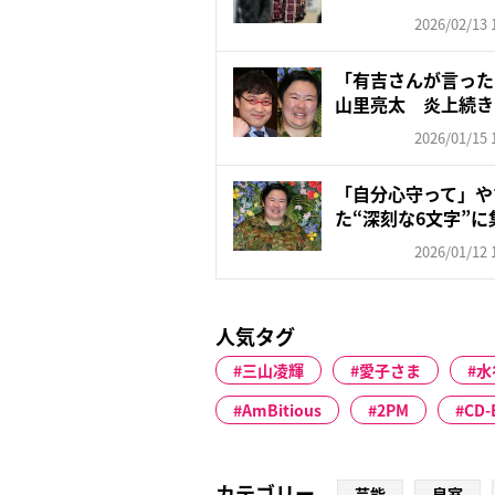
特...
2026/02/13 
「有吉さんが言った
山里亮太 炎上続き
意...
2026/01/15 
「自分心守って」や
た“深刻な6文字”に集
2026/01/12 
人気タグ
三山凌輝
愛子さま
水
AmBitious
2PM
CD-
カテゴリー
芸能
皇室