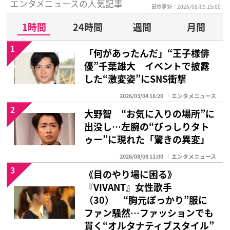
エンタメニュースの人気記事
最終更新：2026/08/09 15:00
1時間
24時間
週間
月間
1
「何があったんだ」“王子様俳
優”千葉雄大 イベントで披露
した“激変姿”にSNS衝撃
2026/03/04 16:20
エンタメニュース
2
大野智 “お気に入りの場所”に
出没し…左腕の“びっしりタト
ゥー”に現れた「驚きの異変」
2026/08/08 11:00
エンタメニュース
3
《目のやり場に困る》
『VIVANT』女性歌手
（30） “胸元ぽっかり”服に
ファン騒然…ファッションでも
貫く“オルタナティブスタイル”