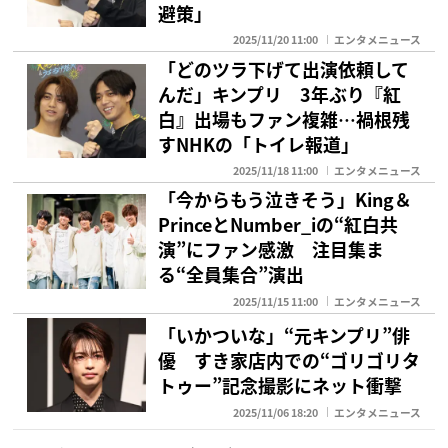
避策」
2025/11/20 11:00
エンタメニュース
「どのツラ下げて出演依頼して
んだ」キンプリ 3年ぶり『紅
白』出場もファン複雑…禍根残
すNHKの「トイレ報道」
2025/11/18 11:00
エンタメニュース
「今からもう泣きそう」King＆
PrinceとNumber_iの“紅白共
演”にファン感激 注目集ま
る“全員集合”演出
2025/11/15 11:00
エンタメニュース
「いかついな」“元キンプリ”俳
優 すき家店内での“ゴリゴリタ
トゥー”記念撮影にネット衝撃
2025/11/06 18:20
エンタメニュース