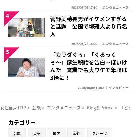
2026/08/07 17:10
エンタメニュース
4
菅野美穂長男がイケメンすぎる
と話題 公園で堺雅人より有名
人
2018/05/24 16:00
エンタメニュース
5
「カラダぐぅ」「くるっく
ぅ〜」誕生秘話を告白…ほいけ
んた 営業でも大ウケで年収は
3倍に！
2026/08/09 11:00
インタビュー
女性自身TOP
>
芸能
>
エンタメニュース
>
King＆Prince
>
「どうか
カテゴリー
芸能
皇室
国内
海外
スポーツ