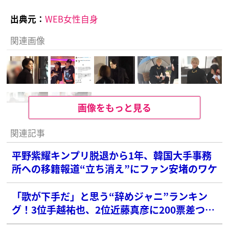
出典元：
WEB女性自身
関連画像
画像をもっと見る
関連記事
平野紫耀キンプリ脱退から1年、韓国大手事務
所への移籍報道“立ち消え”にファン安堵のワケ
「歌が下手だ」と思う“辞めジャニ”ランキン
グ！3位手越祐也、2位近藤真彦に200票差つけ
た1位は？