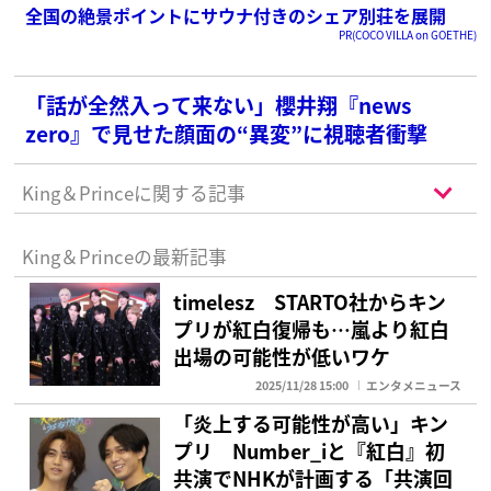
全国の絶景ポイントにサウナ付きのシェア別荘を展開
PR(COCO VILLA on GOETHE)
「話が全然入って来ない」櫻井翔『news
zero』で見せた顔面の“異変”に視聴者衝撃
King＆Princeに関する記事
King＆Princeの最新記事
timelesz STARTO社からキン
プリが紅白復帰も…嵐より紅白
出場の可能性が低いワケ
2025/11/28 15:00
エンタメニュース
「炎上する可能性が高い」キン
プリ Number_iと『紅白』初
共演でNHKが計画する「共演回