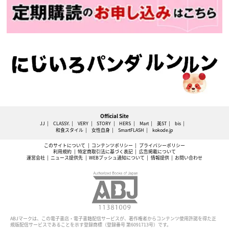
Official Site
JJ
CLASSY.
VERY
STORY
HERS
Mart
美ST
bis
和食スタイル
女性自身
SmartFLASH
kokode.jp
このサイトについて
コンテンツポリシー
プライバシーポリシー
利用規約
特定商取引法に基づく表記
広告掲載について
運営会社
ニュース提供先
WEBプッシュ通知について
情報提供
お問い合わせ
ABJマークは、この電子書店・電子書籍配信サービスが、著作権者からコンテンツ使用許諾を得た正
規版配信サービスであることを示す登録商標（登録番号 第6091713号）です。