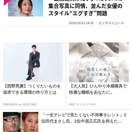
集合写真に同情、並んだ女優の
スタイル“エグすぎ”問題
2024/10/31 14:35
エンタメニュース
【西野亮廣】つくりたいものを
【大人気】ひんやり冷感寝具で
追求できる環境の作り方とは
快適な睡眠をあなたに。
PR(FINCHI on GOETHE)
PR(アイリスプラザ)
「一生テレビで見たくない不祥事タレント」3
位田代まさし氏、2位中居正広氏を抑えた...