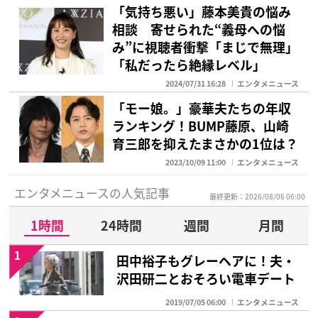
「気持ち悪い」藤本美貴の悩み
相談 寄せられた“義母への悩
み”に視聴者衝撃「まじで無理」
「私だったら絶縁レベル」
2024/07/31 16:28
エンタメニュース
「モー娘。」豪華夫たちの年収
ランキング！BUMP藤原、山崎
育三郎を抑えたまさかの1位は？
2023/10/09 11:00
エンタメニュース
エンタメニュースの人気記事
最終更新：2026/08/06 06:00
1時間
24時間
週間
月間
1
田中裕子もグレーヘアに！夫・
沢田研二とおそろい電車デート
2019/07/05 06:00
エンタメニュース