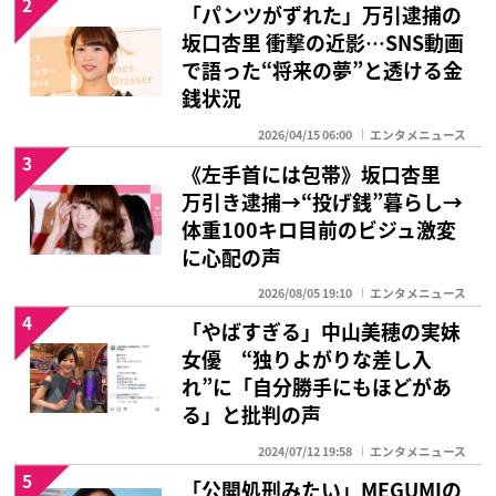
2
「パンツがずれた」万引逮捕の
坂口杏里 衝撃の近影…SNS動画
で語った“将来の夢”と透ける金
銭状況
2026/04/15 06:00
エンタメニュース
3
《左手首には包帯》坂口杏里
万引き逮捕→“投げ銭”暮らし→
体重100キロ目前のビジュ激変
に心配の声
2026/08/05 19:10
エンタメニュース
4
「やばすぎる」中山美穂の実妹
女優 “独りよがりな差し入
れ”に「自分勝手にもほどがあ
る」と批判の声
2024/07/12 19:58
エンタメニュース
5
「公開処刑みたい」MEGUMIの