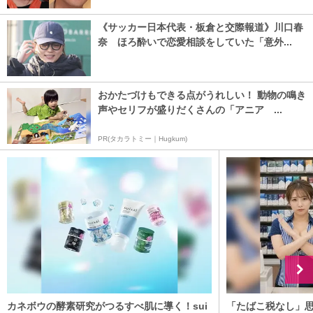
《サッカー日本代表・板倉と交際報道》川口春
奈 ほろ酔いで恋愛相談をしていた「意外...
おかたづけもできる点がうれしい！ 動物の鳴き
声やセリフが盛りだくさんの「アニア ...
PR(タカラトミー｜Hugkum)
カネボウの酵素研究がつるすべ肌に導く！sui
「たばこ税なし」