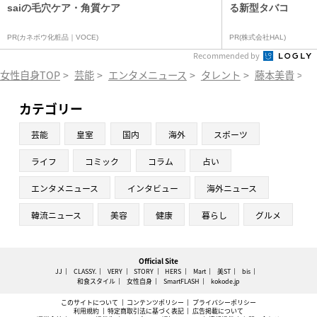
saiの毛穴ケア・角質ケア
る新型タバコ
PR(カネボウ化粧品｜VOCE)
PR(株式会社HAL)
Recommended by
女性自身TOP
>
芸能
>
エンタメニュース
>
タレント
>
藤本美貴
>
カテゴリー
芸能
皇室
国内
海外
スポーツ
ライフ
コミック
コラム
占い
エンタメニュース
インタビュー
海外ニュース
韓流ニュース
美容
健康
暮らし
グルメ
Official Site
JJ
CLASSY.
VERY
STORY
HERS
Mart
美ST
bis
和食スタイル
女性自身
SmartFLASH
kokode.jp
このサイトについて
コンテンツポリシー
プライバシーポリシー
利用規約
特定商取引法に基づく表記
広告掲載について