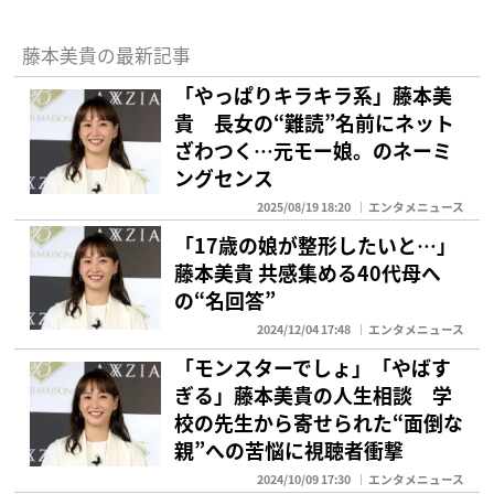
藤本美貴の最新記事
「やっぱりキラキラ系」藤本美
貴 長女の“難読”名前にネット
ざわつく…元モー娘。のネーミ
ングセンス
2025/08/19 18:20
エンタメニュース
「17歳の娘が整形したいと…」
藤本美貴 共感集める40代母へ
の“名回答”
2024/12/04 17:48
エンタメニュース
「モンスターでしょ」「やばす
ぎる」藤本美貴の人生相談 学
校の先生から寄せられた“面倒な
親”への苦悩に視聴者衝撃
2024/10/09 17:30
エンタメニュース