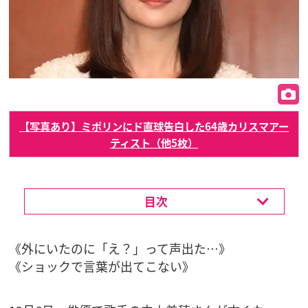
【写真あり】ミポリンにド直球告白した64歳カリスマアー
ティスト（他5枚）
目次
《外にいたのに「え？」って声出た…》
《ショックで言葉が出てこない》