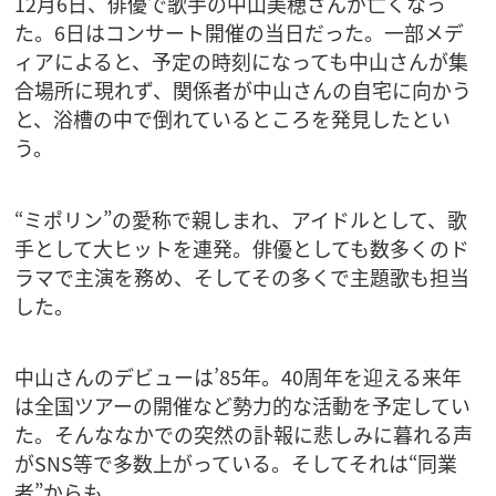
12月6日、俳優で歌手の中山美穂さんが亡くなっ
た。6日はコンサート開催の当日だった。一部メデ
ィアによると、予定の時刻になっても中山さんが集
合場所に現れず、関係者が中山さんの自宅に向かう
と、浴槽の中で倒れているところを発見したとい
う。
“ミポリン”の愛称で親しまれ、アイドルとして、歌
手として大ヒットを連発。俳優としても数多くのド
ラマで主演を務め、そしてその多くで主題歌も担当
した。
中山さんのデビューは’85年。40周年を迎える来年
は全国ツアーの開催など勢力的な活動を予定してい
た。そんななかでの突然の訃報に悲しみに暮れる声
がSNS等で多数上がっている。そしてそれは“同業
者”からも。