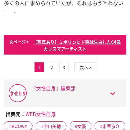
多くの人に求められていたが、それはもう叶わない
──。
【写真あり】ミポリンにド直球告白した64歳
次ページ >
カリスマアーティスト
1
2
3
次へ >
『女性自身』編集部
出典元：
WEB女性自身
BOOWY
中山美穂
女優
氷室京介