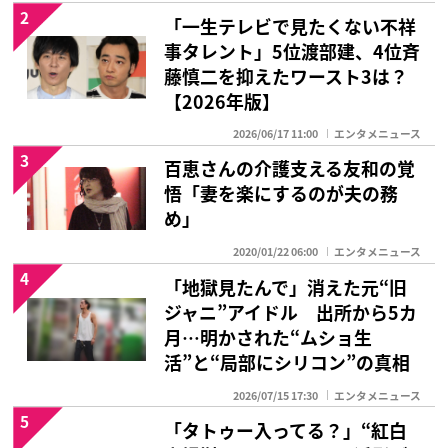
2
「一生テレビで見たくない不祥
事タレント」5位渡部建、4位斉
藤慎二を抑えたワースト3は？
【2026年版】
2026/06/17 11:00
エンタメニュース
3
百恵さんの介護支える友和の覚
悟「妻を楽にするのが夫の務
め」
2020/01/22 06:00
エンタメニュース
4
「地獄見たんで」消えた元“旧
ジャニ”アイドル 出所から5カ
月…明かされた“ムショ生
活”と“局部にシリコン”の真相
2026/07/15 17:30
エンタメニュース
5
「タトゥー入ってる？」“紅白