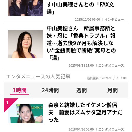
す中山美穂さんとの「FAX文
通」
2025/12/06 06:00
インタビュー
中山美穂さん 所属事務所と
妹・忍に「香典トラブル」報
道…逝去後9か月も解決しな
い“金銭問題で断絶”実母との
「溝」
2025/09/18 11:00
エンタメニュース
エンタメニュースの人気記事
最終更新：2026/08/07 07:00
1時間
24時間
週間
月間
1
森泉と結婚したイケメン僧侶
夫 前妻はズムサタ望月アナだ
った
2018/04/26 06:00
エンタメニュース