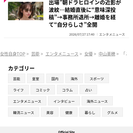
出場”朝ドラヒロインの近影が
波紋…結婚直後に“意味深投
稿”→事務所退所→離婚を経
て“自分らしさ”全開
2026/07/27 17:40
エンタメニュース
女性自身TOP
>
芸能
>
エンタメニュース
>
女優
>
中山美穂
>
「とに
カテゴリー
芸能
皇室
国内
海外
スポーツ
ライフ
コミック
コラム
占い
エンタメニュース
インタビュー
海外ニュース
韓流ニュース
美容
健康
暮らし
グルメ
Official Site