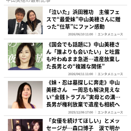
「泣いた」浜田雅功 主催フェ
スで“最愛妹”中山美穂さんに贈
った“仕草”にファン感動
2026/06/10 11:00
エンタメニュース
《国会でも話題に》中山美穂さ
ん「誰よりも会いたい」と吐露
も叶わぬまま急逝…遺産放棄し
た長男との“複雑な関係”
2026/04/11 11:00
エンタメニュース
《妹・忍は墓探しに奔走》中山
美穂さん 一周忌も解決見えな
い“金銭トラブル”実母との溝…
長男が権利放棄で遺産も相続へ
2025/12/06 17:00
エンタメニュース
「女優を続けてほしい」とメッ
セージが…森口博子 涙で明か