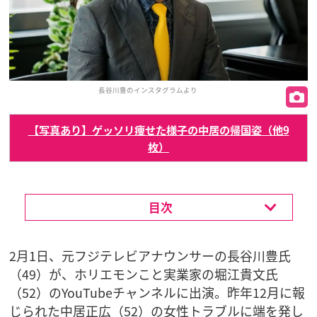
長谷川豊のインスタグラムより
【写真あり】ゲッソリ痩せた様子の中居の帰国姿（他9
枚）
目次
2月1日、元フジテレビアナウンサーの長谷川豊氏
（49）が、ホリエモンこと実業家の堀江貴文氏
（52）のYouTubeチャンネルに出演。昨年12月に報
じられた中居正広（52）の女性トラブルに端を発し