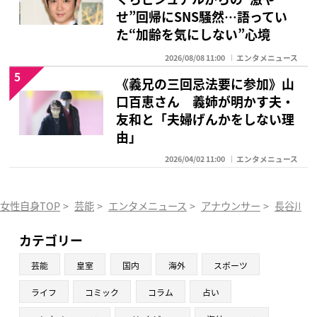
せ”回帰にSNS騒然…語ってい
た“加齢を気にしない”心境
2026/08/08 11:00
エンタメニュース
5
《義兄の三回忌法要に参加》山
口百恵さん 義姉が明かす夫・
友和と「夫婦げんかをしない理
由」
2026/04/02 11:00
エンタメニュース
女性自身TOP
>
芸能
>
エンタメニュース
>
アナウンサー
>
長谷川豊
カテゴリー
芸能
皇室
国内
海外
スポーツ
ライフ
コミック
コラム
占い