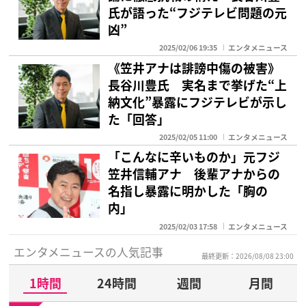
氏が語った“フジテレビ問題の元
凶”
2025/02/06 19:35
エンタメニュース
《笠井アナは誹謗中傷の被害》
長谷川豊氏 実名まで挙げた“上
納文化”暴露にフジテレビが示し
た「回答」
2025/02/05 11:00
エンタメニュース
「こんなに辛いものか」元フジ
笠井信輔アナ 後輩アナからの
名指し暴露に明かした「胸の
内」
2025/02/03 17:58
エンタメニュース
エンタメニュースの人気記事
最終更新：2026/08/08 23:00
1時間
24時間
週間
月間