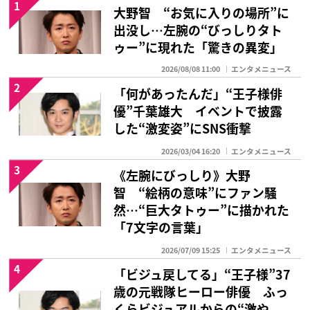
1
大野智 “お気に入りの場所”に
出没し…左腕の“びっしりタト
ゥー”に現れた「驚きの異変」
2026/08/08 11:00
エンタメニュース
2
「何があったんだ」“王子様俳
優”千葉雄大 イベントで披露
した“激変姿”にSNS衝撃
2026/03/04 16:20
エンタメニュース
3
《左腕にびっしり》大野
智 “絵柄の意味”にファン騒
然…“巨大タトゥー”に描かれた
「7文字の言葉」
2026/07/09 15:25
エンタメニュース
4
「ビジュ戻してる」“王子様”37
歳の元戦隊ヒーロー俳優 ふっ
くらビジュアルからの“激や