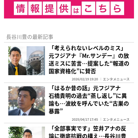
長谷川豊の最新記事
「考えられないレベルのミス」
元フジアナ『Mr.サンデー』の放
送ミスに苦言…提案した“報道の
国家資格化”に賛否
2026/02/19 19:20
エンタメニュース
「はるか昔の話」元フジアナ
石橋貴明の過去“蒸し返し”に異
論も…波紋を呼んでいた“古巣の
暴露”
2025/04/17 17:45
エンタメニュース
「全部事実です」笠井アナの反
論に徹底抗戦の構え…長谷川豊