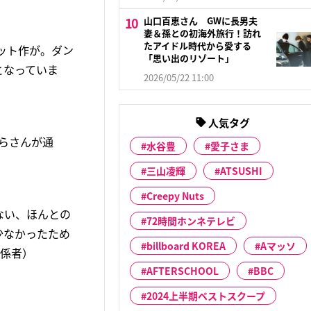
山口百恵さん GWに長男夫
妻＆孫との初海外旅行！訪れ
たアイドル時代から愛する
ット作が。ダン
「思い出のリゾート」
となっていま
2026/05/22 11:00
人気タグ
らさんが通
水谷豊
愛子さま
三山凌輝
ATSUSHI
Creepy Nuts
ない、ほんとの
72時間ホンネテレビ
少なかったため
billboard KOREA
Aマッソ
関係者）
AFTERSCHOOL
BBC
2024上半期ベストスクープ