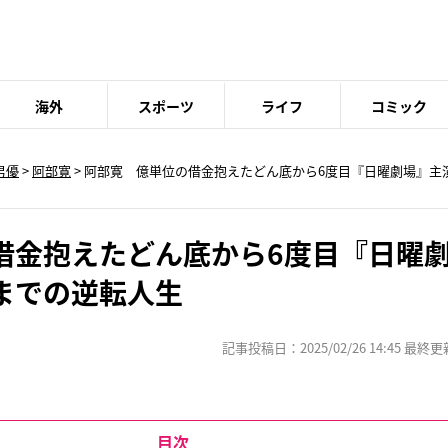
海外
スポーツ
ライフ
コミック
男優
>
阿部寛
> 阿部寛 億単位の借金抱えたどん底から6度目『日曜劇場』主
借金抱えたどん底から6度目『日曜
までの逆転人生
記事投稿日：2025/02/26 14:45 最終更新日
目次