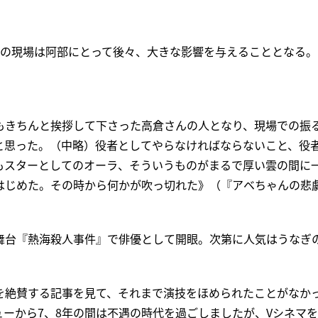
その現場は阿部にとって後々、大きな影響を与えることとなる。
もきちんと挨拶して下さった高倉さんの人となり、現場での振
と思った。（中略）役者としてやらなければならないこと、役
もスターとしてのオーラ、そういうものがまるで厚い雲の間に
はじめた。その時から何かが吹っ切れた》（『アベちゃんの悲
舞台『熱海殺人事件』で俳優として開眼。次第に人気はうなぎ
を絶賛する記事を見て、それまで演技をほめられたことがなか
ューから7、8年の間は不遇の時代を過ごしましたが、Vシネマ