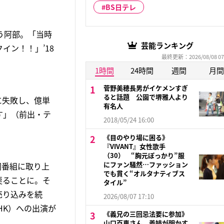
BS日テレ
う阿部。「当時
芸能ランキング
ン！！」’18
最終更新：2026/08/08 07
1時間
24時間
週間
月間
菅野美穂長男がイケメンすぎ
ると話題 公園で堺雅人より
に失敗し、億単
有名人
す」（前出・テ
2018/05/24 16:00
《目のやり場に困る》
『VIVANT』女性歌手
（30） “胸元ぽっかり”服
にファン騒然…ファッション
同番組に取り上
でも貫く“オルタナティブス
戻ることに。そ
タイル”
売り込みを続
2026/08/07 17:10
HK）への出演が
《義兄の三回忌法要に参加》
山口百恵さん 義姉が明かす