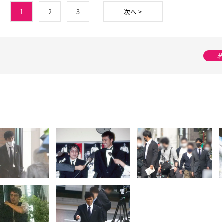
1
2
3
次へ >