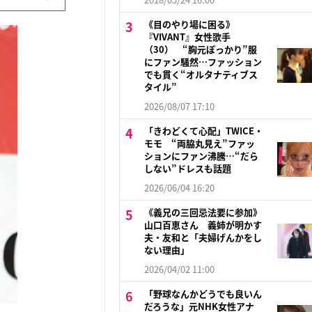
《目のやり場に困る》
『VIVANT』女性歌手
（30） “胸元ぽっかり”服
にファン騒然…ファッション
でも貫く“オルタナティブス
タイル”
2026/08/07 17:10
「きわどくて心配」TWICE・
モモ “両脇丸見え”ファッ
ションにファン沸騰…“だら
しない”ドレスも話題
2026/06/04 16:20
《義兄の三回忌法要に参加》
山口百恵さん 義姉が明かす
夫・友和と「夫婦げんかをし
ない理由」
2026/04/02 11:00
「野球なんかどうでも良いん
だろうな」元NHK女性アナ