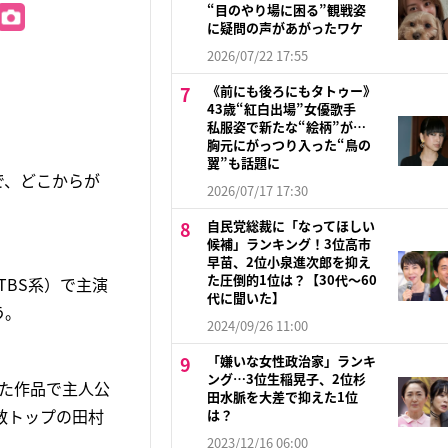
“目のやり場に困る”観戦姿
に疑問の声があがったワケ
2026/07/22 17:55
《前にも後ろにもタトゥー》
43歳“紅白出場”女優歌手
私服姿で新たな“絵柄”が…
胸元にがっつり入った“鳥の
翼”も話題に
で、どこからが
2026/07/17 17:30
自民党総裁に「なってほしい
候補」ランキング！3位高市
早苗、2位小泉進次郎を抑え
た圧倒的1位は？【30代〜60
TBS系）で主演
代に聞いた】
う。
2024/09/26 11:00
「嫌いな女性政治家」ランキ
ング…3位生稲晃子、2位杉
った作品で主人公
田水脈を大差で抑えた1位
数トップの田村
は？
2023/12/16 06:00