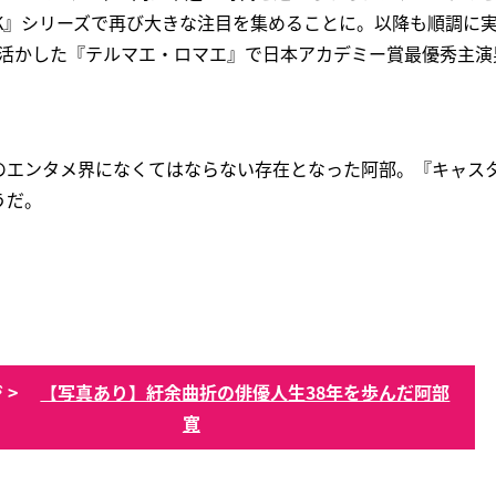
CK』シリーズで再び大きな注目を集めることに。以降も順調に
に活かした『テルマエ・ロマエ』で日本アカデミー賞最優秀主
のエンタメ界になくてはならない存在となった阿部。『キャス
うだ。
 >
【写真あり】紆余曲折の俳優人生38年を歩んだ阿部
寛