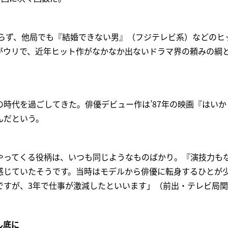
ならず、他局でも『結婚できない男』（フジテレビ系）などのヒ
がウリで、近年ヒット作がなかなか出ないドラマ界の頼みの綱
時代を過ごしてきた。俳優デビュー作は’87年の映画『はいか
んだという。
やってくる役柄は、いつも同じようなものばかり。『演技力も
感じていたそうです。当時はモデルから俳優に転身するひとが
ですが、3年で仕事が激減したといいます」（前出・テレビ局
ん底に