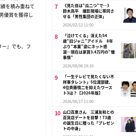
実績を積み重ねて
《見た目は“瓜二つ”で…》
鈴木亮平 撮影現場に帯同さ
演男優賞を獲得し
せる「男性集団の正体」
2026/02/12 11:00
「泣けてくる」消えた54
歳“旧ジャニ”アイドル 8年
ター』でも、フ
ぶり“本業”姿にネット感
涙…現在は家賃3.4万円の“懐
事情”
2026/08/06 19:10
「一生テレビで見たくない不
祥事タレント」5位渡部建、
4位斉藤慎二を抑えたワース
ト3は？【2026年版】
2026/06/17 11:00
山口百恵さん 三浦友和との
百貨店デートを目撃！73歳
の誕生日に贈った「プレゼン
トの中身」