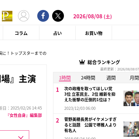
2026/08/08
(土)
コラム
占い
お買い物
演に！トップスターまでの
総合ランキング
最終更新：2026/08/08 07
劇場』主演
1時間
24時間
週間
月間
次の政権を取ってほしい党
3位 立憲民主、2位 維新を抑
えた衝撃の圧倒的1位は？
：2025/02/26 14:45
2023/12/03 06:00
『女性自身』編集部
菅野美穂長男がイケメンすぎ
ると話題 公園で堺雅人より
有名人
2018/05/24 16:00