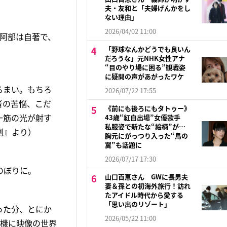
夫・友和と「夫婦げんかをし
ない理由」
2026/04/02 11:00
阿部は自著で、
「野球なんかどうでも良いん
だろうな」元NHK女性アナ
“目のやり場に困る”観戦姿
に疑問の声があがったワケ
るまい。もちろ
2026/07/22 17:55
者の苦悩、こだ
《前にも後ろにもタトゥー》
一筋の光が射す
43歳“紅白出場”女優歌手
私服姿で新たな“絵柄”が…
劇』より）
胸元にがっつり入った“鳥の
翼”も話題に
2026/07/17 17:30
のぼりに。
山口百恵さん GWに長男夫
妻＆孫との初海外旅行！訪れ
たアイドル時代から愛する
「思い出のリゾート」
った分、とにか
2026/05/22 11:00
を機に映像の世界