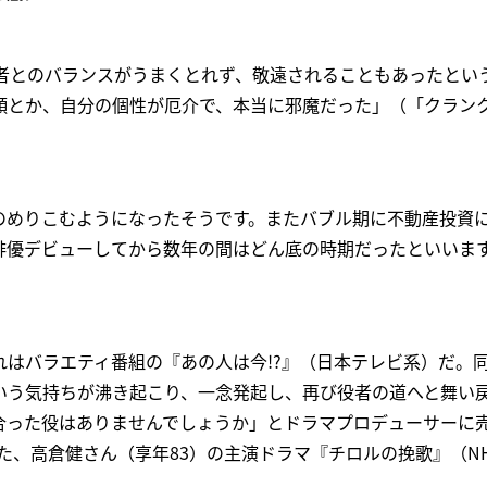
演者とのバランスがうまくとれず、敬遠されることもあったとい
とか、自分の個性が厄介で、本当に邪魔だった」（「クランクイ
。
のめりこむようになったそうです。またバブル期に不動産投資
俳優デビューしてから数年の間はどん底の時期だったといいま
れはバラエティ番組の『あの人は今!?』（日本テレビ系）だ。
いう気持ちが沸き起こり、一念発起し、再び役者の道へと舞い
合った役はありませんでしょうか」とドラマプロデューサーに
れた、高倉健さん（享年83）の主演ドラマ『チロルの挽歌』（N