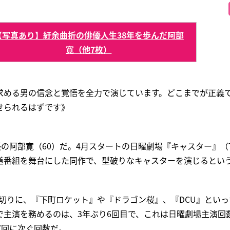
【写真あり】紆余曲折の俳優人生38年を歩んだ阿部
寛（他7枚）
求める男の信念と覚悟を全力で演じています。どこまでが正義
せられるはずです》
優の阿部寛（60）だ。4月スタートの日曜劇場『キャスター』（
道番組を舞台にした同作で、型破りなキャスターを演じるとい
皮切りに、『下町ロケット』や『ドラゴン桜』、『DCU』とい
で主演を務めるのは、3年ぶり6回目で、これは日曜劇場主演回
7回に次ぐ回数だ。