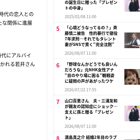
の誕生日に贈った「プレゼン
トの中身」
時代の恋人との
2025/02/08 11:00
たな関係に進展
「心境どうなってるの？」斉
藤慎二被告 性的暴行で懲役
7年求刑…それでもタレント
妻がSNSで貫く“完全沈黙”
2026/08/07 11:00
時代にアルバイ
ひかれる若井さん
「野球なんかどうでも良いん
だろうな」元NHK女性アナ
“目のやり場に困る”観戦姿
に疑問の声があがったワケ
2026/07/22 17:55
山口百恵さん 夫・三浦友和
が親友の認知症にショック…
支えに孫と贈る「プレゼン
ト」
2026/08/07 11:00
満島真之介 結婚2年目のラブ