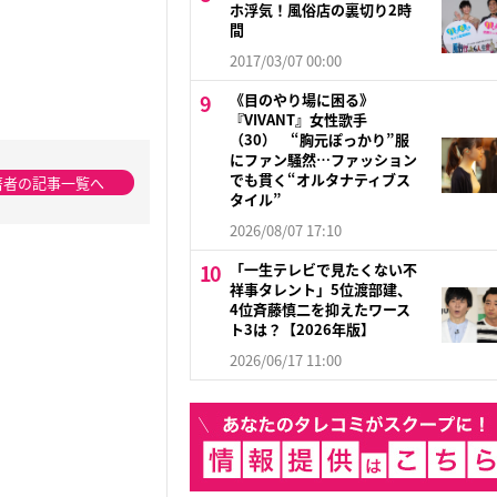
ホ浮気！風俗店の裏切り2時
間
2017/03/07 00:00
《目のやり場に困る》
『VIVANT』女性歌手
（30） “胸元ぽっかり”服
にファン騒然…ファッション
でも貫く“オルタナティブス
著者の記事一覧へ
タイル”
2026/08/07 17:10
「一生テレビで見たくない不
祥事タレント」5位渡部建、
4位斉藤慎二を抑えたワース
ト3は？【2026年版】
2026/06/17 11:00