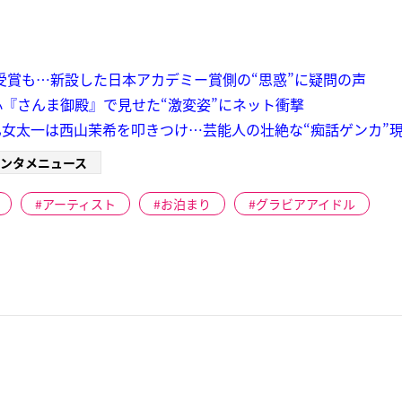
題歌賞を受賞も…新設した日本アカデミー賞側の“思惑”に疑問の声
『さんま御殿』で見せた“激変姿”にネット衝撃
女太一は西山茉希を叩きつけ…芸能人の壮絶な“痴話ゲンカ”
ンタメニュース
アーティスト
お泊まり
グラビアアイドル