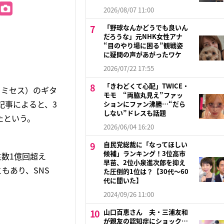
2026/08/07 11:00
「野球なんかどうでも良いん
だろうな」元NHK女性アナ
“目のやり場に困る”観戦姿
に疑問の声があがったワケ
2026/07/22 17:55
「きわどくて心配」TWICE・
以下、ミセス）のギタ
モモ “両脇丸見え”ファッ
記事によると、3
ションにファン沸騰…“だら
しない”ドレスも話題
たという。
2026/06/04 16:20
自民党総裁に「なってほしい
候補」ランキング！3位高市
生数1億回超え
早苗、2位小泉進次郎を抑え
もあり、SNS
た圧倒的1位は？【30代〜60
代に聞いた】
2024/09/26 11:00
山口百恵さん 夫・三浦友和
が親友の認知症にショック…