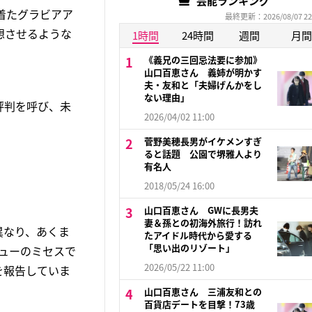
芸能ランキング
着たグラビアア
最終更新：2026/08/07 22
想させるような
1時間
24時間
週間
月間
《義兄の三回忌法要に参加》
山口百恵さん 義姉が明かす
夫・友和と「夫婦げんかをし
ない理由」
評判を呼び、未
2026/04/02 11:00
菅野美穂長男がイケメンすぎ
ると話題 公園で堺雅人より
有名人
2018/05/24 16:00
山口百恵さん GWに長男夫
妻＆孫との初海外旅行！訪れ
異なり、あくま
たアイドル時代から愛する
「思い出のリゾート」
ビューのミセスで
2026/05/22 11:00
を報告していま
山口百恵さん 三浦友和との
百貨店デートを目撃！73歳