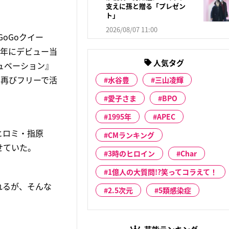
支えに孫と贈る「プレゼン
ト」
2026/08/07 11:00
oGoクイー
2年にデビュー当
人気タグ
ュベーション』
ら再びフリーで活
水谷豊
三山凌輝
愛子さま
BPO
1995年
APEC
『ヒロミ・指原
CMランキング
せていた。
3時のヒロイン
Char
1億人の大質問!?笑ってコラえて！
れるが、そんな
2.5次元
5類感染症