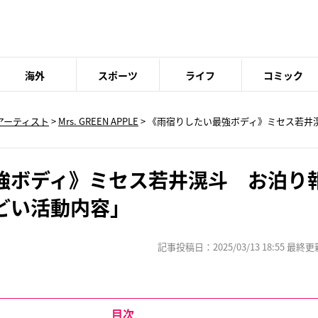
海外
スポーツ
ライフ
コミック
アーティスト
>
Mrs. GREEN APPLE
> 《雨宿りしたい最強ボディ》ミセス若井
強ボディ》ミセス若井滉斗 お泊り報
どい活動内容」
記事投稿日：2025/03/13 18:55 最終更新日
目次