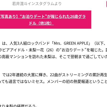
若井滉斗インスタグラムより
【写真あり】“お泊りデート”が報じられた26歳グラ
ドル（他1枚）
ITAL」は、人気3人組ロックバンド「Mrs．GREEN APPLE」（
ラビアアイドル・未梨一花（26）の“お泊りデート”を報じた。
の高級マンションを訪れた未梨は、そこで翌朝まで過ごしてい
」では2年連続の大賞に輝き、22曲がストリーミングの累計再
っても過言ではないミセス。メンバーの初の熱愛報道ということ
はり未梨の経歴だろう。