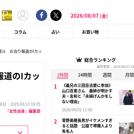
2026/08/07
(金)
コラム
占い
お買い物
滉斗 お泊り報道のIカッ
総合ランキング
最終更新：2026/08/07 22
道のIカッ
1時間
24時間
週間
月間
《義兄の三回忌法要に参加》
山口百恵さん 義姉が明かす
夫・友和と「夫婦げんかをし
ない理由」
：2025/03/13 18:55
2026/04/02 11:00
『女性自身』編集部
菅野美穂長男がイケメンすぎ
ると話題 公園で堺雅人より
有名人