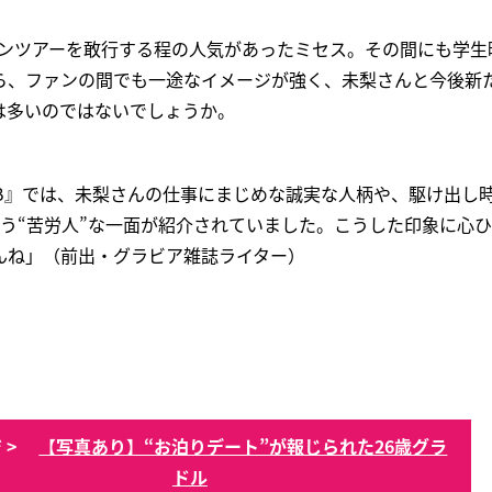
マンツアーを敢行する程の人気があったミセス。その間にも学生
ら、ファンの間でも一途なイメージが強く、未梨さんと今後新
は多いのではないでしょうか。
EB』では、未梨さんの仕事にまじめな誠実な人柄や、駆け出し
いう“苦労人”な一面が紹介されていました。こうした印象に心
んね」（前出・グラビア雑誌ライター）
 >
【写真あり】“お泊りデート”が報じられた26歳グラ
ドル