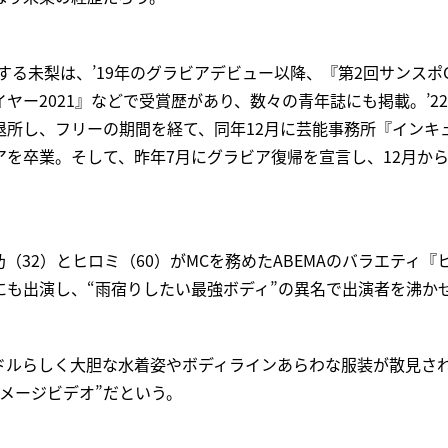
する未梨は、’19年のグラビアデビュー以降、『第2回サンスポG
ヤー2021』などで受賞歴があり、数々の青年誌にも掲載。’2
退所し、フリーの期間を経て、同年12月に芸能事務所『インキ
アを卒業。そして、昨年7月にグラビア復帰を宣言し、12月か
乃（32）とヒロミ（60）がMCを務めたABEMAのバラエティ
にも出演し、“雨宿りしたい最強ボディ”の異名で出演者を沸か
ラドルらしく大胆な水着姿やボディラインあらわな服装が散見さ
メージビデオ”だという。