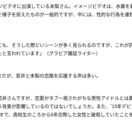
ージビデオに出演している未梨さん。イメージビデオは、水着を
ぐ様子を捉えたものが一般的ですが、中には、性的な行為を連
にも、そうした際どいシーンが多く見られるのですが、これが
たと言われています」（グラビア雑誌ライター）
スだが、若井と未梨の恋路を応援する声は多い。
若井さんですが、恋愛がタブー視されがちな男性アイドルとは
背景が影響しているのではないでしょうか。また、’15年デ
ジオで、高校生のころから6年交際した女性と破局していたこと