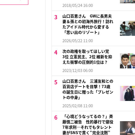
2018/05/24 16:00
山口百恵さん GWに長男夫
妻＆孫との初海外旅行！訪れ
たアイドル時代から愛する
「思い出のリゾート」
2026/05/22 11:00
次の政権を取ってほしい党
3位 立憲民主、2位 維新を抑
えた衝撃の圧倒的1位は？
2023/12/03 06:00
山口百恵さん 三浦友和との
百貨店デートを目撃！73歳
の誕生日に贈った「プレゼン
トの中身」
2025/02/08 11:00
「心境どうなってるの？」斉
藤慎二被告 性的暴行で懲役
7年求刑…それでもタレント
妻がSNSで貫く“完全沈黙”