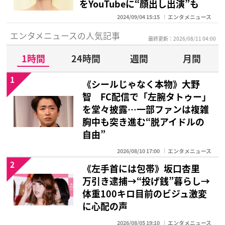
をYouTubeに“顔出し出演”も
2024/09/04 15:15
エンタメニュース
エンタメニュースの人気記事
最終更新：2026/08/11 04:00
1時間
24時間
週間
月間
1
《シールじゃなく本物》大野
智 FC配信で「左腕タトゥー」
を堂々披露…一部ファンは複雑
胸中も突き進む“脱アイドルの
自由”
2026/08/10 17:00
エンタメニュース
2
《左手首には包帯》坂口杏里
万引き逮捕→“投げ銭”暮らし→
体重100キロ目前のビジュ激変
に心配の声
2026/08/05 19:10
エンタメニュース