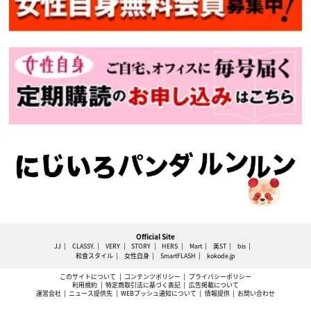
Official Site
JJ
CLASSY.
VERY
STORY
HERS
Mart
美ST
bis
和食スタイル
女性自身
SmartFLASH
kokode.jp
このサイトについて
コンテンツポリシー
プライバシーポリシー
利用規約
特定商取引法に基づく表記
広告掲載について
運営会社
ニュース提供先
WEBプッシュ通知について
情報提供
お問い合わせ