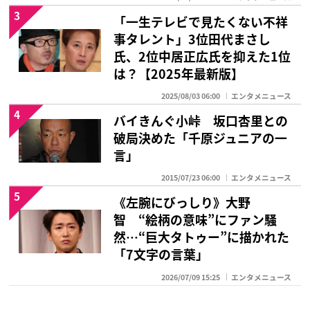
3
「一生テレビで見たくない不祥
事タレント」3位田代まさし
氏、2位中居正広氏を抑えた1位
は？【2025年最新版】
2025/08/03 06:00
エンタメニュース
4
バイきんぐ小峠 坂口杏里との
破局決めた「千原ジュニアの一
言」
2015/07/23 06:00
エンタメニュース
5
《左腕にびっしり》大野
智 “絵柄の意味”にファン騒
然…“巨大タトゥー”に描かれた
「7文字の言葉」
2026/07/09 15:25
エンタメニュース