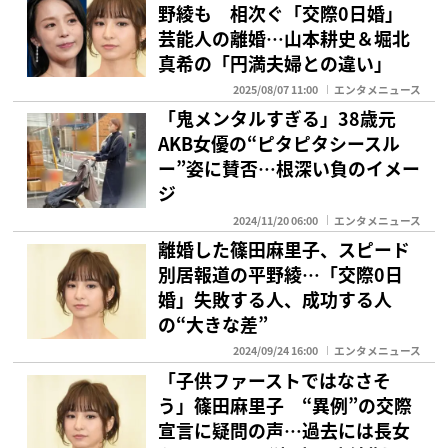
野綾も 相次ぐ「交際0日婚」
芸能人の離婚…山本耕史＆堀北
真希の「円満夫婦との違い」
2025/08/07 11:00
エンタメニュース
「鬼メンタルすぎる」38歳元
AKB女優の“ピタピタシースル
ー”姿に賛否…根深い負のイメー
ジ
2024/11/20 06:00
エンタメニュース
離婚した篠田麻里子、スピード
別居報道の平野綾…「交際0日
婚」失敗する人、成功する人
の“大きな差”
2024/09/24 16:00
エンタメニュース
「子供ファーストではなさそ
う」篠田麻里子 “異例”の交際
宣言に疑問の声…過去には長女