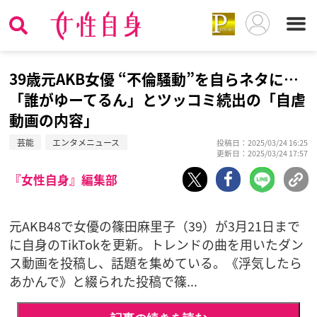
39歳元AKB女優 “不倫騒動”を自らネタに…
「誰がゆーてるん」とツッコミ続出の「自虐
動画の内容」
芸能
エンタメニュース
投稿日：2025/03/24 16:25
更新日：2025/03/24 17:57
『女性自身』編集部
元AKB48で女優の篠田麻里子（39）が3月21日まで
に自身のTikTokを更新。トレンドの曲を用いたダン
ス動画を投稿し、話題を集めている。《浮気したら
あかんで》と綴られた投稿で篠...