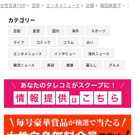
女性自身TOP
>
芸能
>
エンタメニュース
>
女優
>
篠田麻里子
>
39
カテゴリー
芸能
皇室
国内
海外
スポーツ
ライフ
コミック
コラム
占い
エンタメニュース
インタビュー
海外ニュース
韓流ニュース
美容
健康
暮らし
グルメ