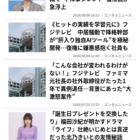
急浮上
2026/08/05 18:15
エンタメニュース
《ヒットの実績を学習元に》フ
ジテレビ 中居騒動で降格幹部
が“肝入り独自AIツール”を極秘
開発…復権に嫌悪感抱く社員も
2026/08/04 11:00
エンタメニュース
「こんな会社が変われるわけが
ない！」フジテレビ ファミマ
元社長の社外取締役がたった1
年で異例退任…背景にあった“大
激怒案件”
2026/07/31 17:25
エンタメニュース
「誕生日プレゼントを交換した
り」福田沙紀が明かすドラマ
『ライフ』壮絶いじめとは真逆
だった北乃きいとの友情秘話