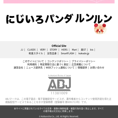
Official Site
JJ
CLASSY.
VERY
STORY
HERS
Mart
美ST
bis
和食スタイル
女性自身
SmartFLASH
kokode.jp
このサイトについて
コンテンツポリシー
プライバシーポリシー
利用規約
特定商取引法に基づく表記
広告掲載について
運営会社
ニュース提供先
WEBプッシュ通知について
情報提供
お問い合わせ
ABJマークは、この電子書店・電子書籍配信サービスが、著作権者からコンテンツ使用許諾を得た正
規版配信サービスであることを示す登録商標（登録番号 第6091713号）です。
本サイトに掲載されているすべての文章・画像の無断転載・複製行為を固く禁止します。すべて
の著作権は光文社に帰属します。
© Kobunsha Co., Ltd. All Rights Reserved.