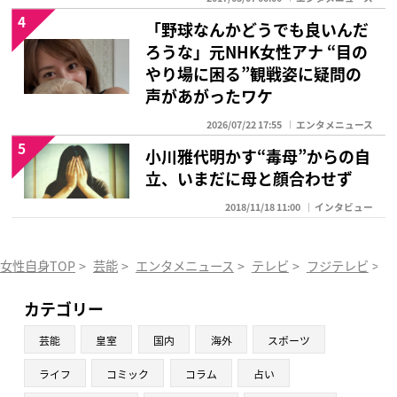
4
「野球なんかどうでも良いんだ
ろうな」元NHK女性アナ “目の
やり場に困る”観戦姿に疑問の
声があがったワケ
2026/07/22 17:55
エンタメニュース
5
小川雅代明かす“毒母”からの自
立、いまだに母と顔合わせず
2018/11/18 11:00
インタビュー
女性自身TOP
>
芸能
>
エンタメニュース
>
テレビ
>
フジテレビ
>
カテゴリー
芸能
皇室
国内
海外
スポーツ
ライフ
コミック
コラム
占い