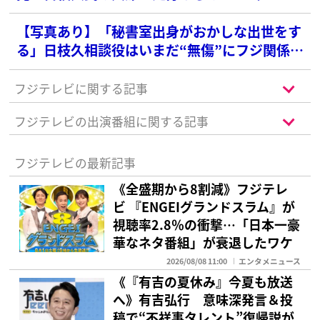
ジ”に広がる波紋
【写真あり】「秘書室出身がおかしな出世をす
る」日枝久相談役はいまだ“無傷”にフジ関係者
は怒り…同局を支配する「院政のカラクリ」
フジテレビに関する記事
フジテレビの出演番組に関する記事
フジテレビの最新記事
《全盛期から8割減》フジテレ
ビ 『ENGEIグランドスラム』が
視聴率2.8％の衝撃…「日本一豪
華なネタ番組」が衰退したワケ
2026/08/08 11:00
エンタメニュース
《『有吉の夏休み』今夏も放送
へ》有吉弘行 意味深発言＆投
稿で“不祥事タレント”復帰説が