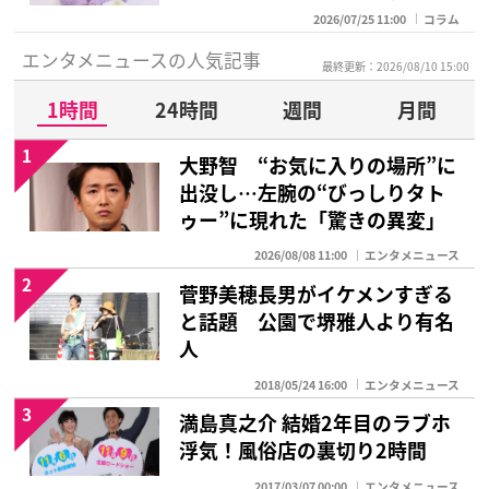
2026/07/25 11:00
コラム
エンタメニュースの人気記事
最終更新：2026/08/10 15:00
1時間
24時間
週間
月間
1
大野智 “お気に入りの場所”に
出没し…左腕の“びっしりタト
ゥー”に現れた「驚きの異変」
2026/08/08 11:00
エンタメニュース
2
菅野美穂長男がイケメンすぎる
と話題 公園で堺雅人より有名
人
2018/05/24 16:00
エンタメニュース
3
満島真之介 結婚2年目のラブホ
浮気！風俗店の裏切り2時間
2017/03/07 00:00
エンタメニュース