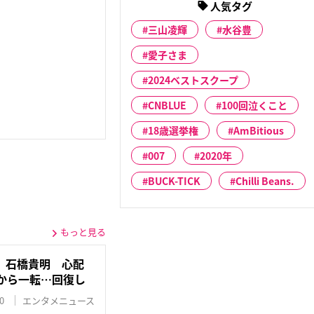
人気タグ
三山凌輝
水谷豊
愛子さま
2024ベストスクープ
CNBLUE
100回泣くこと
18歳選挙権
AmBitious
007
2020年
BUCK-TICK
Chilli Beans.
もっと見る
》石橋貴明 心配
から一転…回復し
0
エンタメニュース