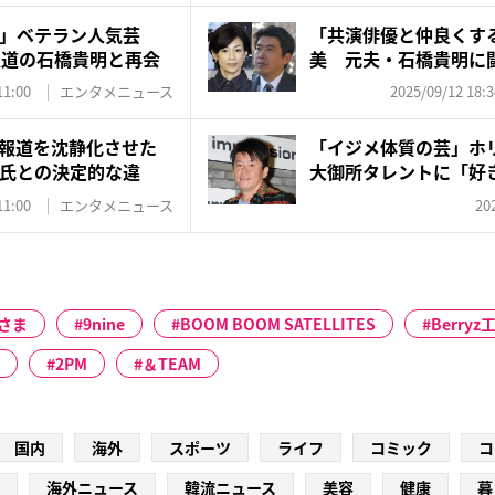
」ベテラン人気芸
「共演俳優と仲良くす
報道の石橋貴明と再会
美 元夫・石橋貴明に
で気に...
11:00
エンタメニュース
2025/09/12 18:3
報道を沈静化させた
「イジメ体質の芸」ホ
氏との決定的な違
大御所タレントに「好
見
11:00
エンタメニュース
20
さま
9nine
BOOM BOOM SATELLITES
Berryz
2PM
＆TEAM
国内
海外
スポーツ
ライフ
コミック
コ
海外ニュース
韓流ニュース
美容
健康
暮