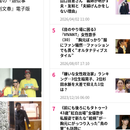
書の「類似事
山口百恵さん 義姉が明かす
夫・友和と「夫婦げんかをし
刊文春』電子版
ない理由」
2026/04/02 11:00
《目のやり場に困る》
『VIVANT』女性歌手
（30） “胸元ぽっかり”服
にファン騒然…ファッション
でも貫く“オルタナティブス
タイル”
2026/08/07 17:10
「嫌いな女性政治家」ランキ
ング…3位生稲晃子、2位杉
田水脈を大差で抑えた1位
は？
2023/12/16 06:00
《前にも後ろにもタトゥー》
43歳“紅白出場”女優歌手
私服姿で新たな“絵柄”が…
胸元にがっつり入った“鳥の
翼”も話題に