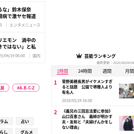
るな」鈴木保奈
闘病で激ヤセ報道
0
エンタメニュース
リエモン 渦中の
きではない」と私
芸能ランキング
25/04/19 06:00
国内
最終更新：2026/08/08 04
1時間
24時間
週間
月間
菅野美穂長男がイケメンすぎ
ると話題 公園で堺雅人より
工房
A.B.C-Z
有名人
2018/05/24 16:00
《義兄の三回忌法要に参加》
山口百恵さん 義姉が明かす
ラム
占い
夫・友和と「夫婦げんかをし
ない理由」
らし
グルメ