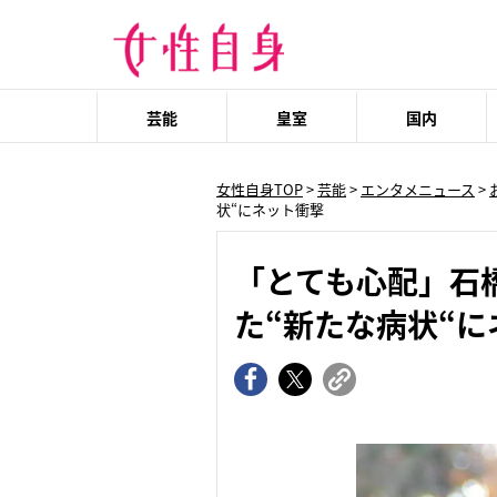
芸能
皇室
国内
女性自身TOP
>
芸能
>
エンタメニュース
>
状“にネット衝撃
「とても心配」石
た“新たな病状“に