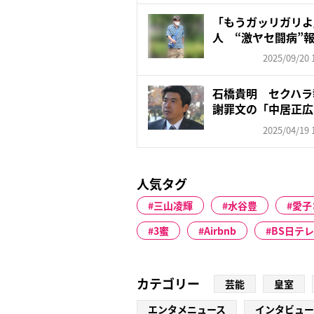
「もうガッリガリよ
人 “激ヤセ闘病”
告白...
2025/09/20 
石橋貴明 セクハラ
謝罪文の「中居正広
い」
2025/04/19 
人気タグ
三山凌輝
水谷豊
愛子
3蜜
Airbnb
BS日テレ
カテゴリー
芸能
皇室
エンタメニュース
インタビュー