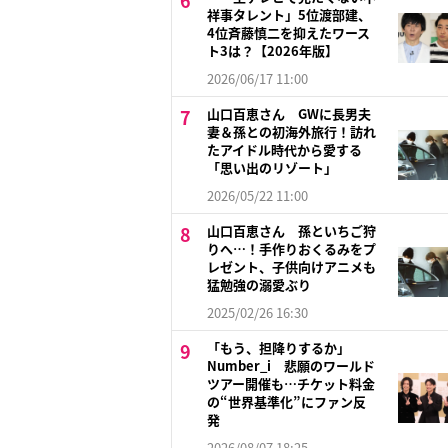
祥事タレント」5位渡部建、
4位斉藤慎二を抑えたワース
ト3は？【2026年版】
2026/06/17 11:00
山口百恵さん GWに長男夫
妻＆孫との初海外旅行！訪れ
たアイドル時代から愛する
「思い出のリゾート」
2026/05/22 11:00
山口百恵さん 孫といちご狩
りへ…！手作りおくるみをプ
レゼント、子供向けアニメも
猛勉強の溺愛ぶり
2025/02/26 16:30
「もう、担降りするか」
Number_i 悲願のワールド
ツアー開催も…チケット料金
の“世界基準化”にファン反
発
2026/08/07 18:25