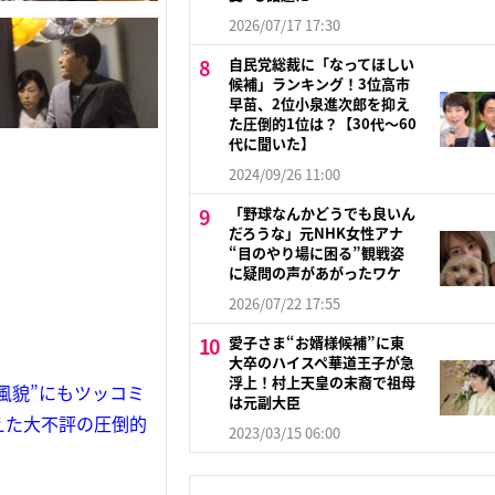
2026/07/17 17:30
自民党総裁に「なってほしい
候補」ランキング！3位高市
早苗、2位小泉進次郎を抑え
た圧倒的1位は？【30代〜60
代に聞いた】
2024/09/26 11:00
「野球なんかどうでも良いん
だろうな」元NHK女性アナ
“目のやり場に困る”観戦姿
に疑問の声があがったワケ
2026/07/22 17:55
愛子さま“お婿様候補”に東
大卒のハイスペ華道王子が急
浮上！村上天皇の末裔で祖母
風貌”にもツッコミ
は元副大臣
えた大不評の圧倒的
2023/03/15 06:00