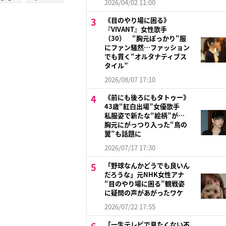
2026/04/02 11:00
《目のやり場に困る》
『VIVANT』女性歌手
（30） “胸元ぽっかり”服
にファン騒然…ファッション
でも貫く“オルタナティブス
タイル”
2026/08/07 17:10
《前にも後ろにもタトゥー》
43歳“紅白出場”女優歌手
私服姿で新たな“絵柄”が…
胸元にがっつり入った“鳥の
翼”も話題に
2026/07/17 17:30
「野球なんかどうでも良いん
だろうな」元NHK女性アナ
“目のやり場に困る”観戦姿
に疑問の声があがったワケ
2026/07/22 17:55
「一生テレビで見たくない不