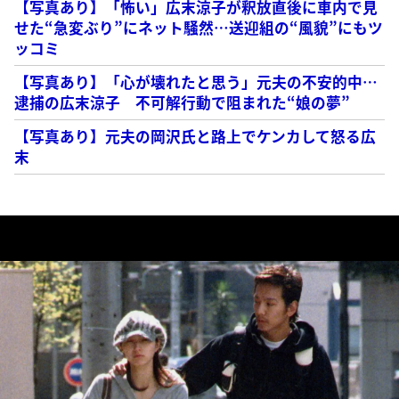
【写真あり】「怖い」広末涼子が釈放直後に車内で見
せた“急変ぶり”にネット騒然…送迎組の“風貌”にもツ
ッコミ
【写真あり】「心が壊れたと思う」元夫の不安的中…
逮捕の広末涼子 不可解行動で阻まれた“娘の夢”
【写真あり】元夫の岡沢氏と路上でケンカして怒る広
末