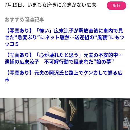
7月19日、いまも女磨きに余念がない広末
9/17
おすすめ関連記事
【写真あり】「怖い」広末涼子が釈放直後に車内で見
せた“急変ぶり”にネット騒然…送迎組の“風貌”にもツ
ッコミ
【写真あり】「心が壊れたと思う」元夫の不安的中…
逮捕の広末涼子 不可解行動で阻まれた“娘の夢”
【写真あり】元夫の岡沢氏と路上でケンカして怒る広
末