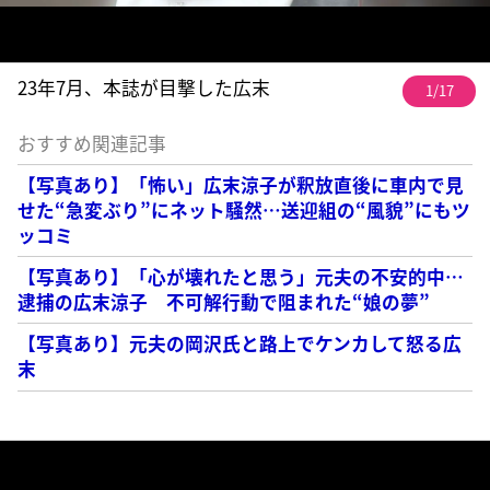
23年7月、本誌が目撃した広末
1/17
おすすめ関連記事
【写真あり】「怖い」広末涼子が釈放直後に車内で見
せた“急変ぶり”にネット騒然…送迎組の“風貌”にもツ
ッコミ
【写真あり】「心が壊れたと思う」元夫の不安的中…
逮捕の広末涼子 不可解行動で阻まれた“娘の夢”
【写真あり】元夫の岡沢氏と路上でケンカして怒る広
末