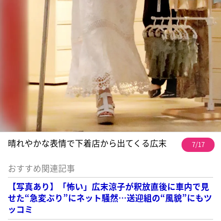
晴れやかな表情で下着店から出てくる広末
7/17
おすすめ関連記事
【写真あり】「怖い」広末涼子が釈放直後に車内で見
せた“急変ぶり”にネット騒然…送迎組の“風貌”にもツ
ッコミ