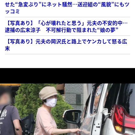
せた“急変ぶり”にネット騒然…送迎組の“風貌”にもツ
ッコミ
【写真あり】「心が壊れたと思う」元夫の不安的中…
逮捕の広末涼子 不可解行動で阻まれた“娘の夢”
【写真あり】元夫の岡沢氏と路上でケンカして怒る広
末