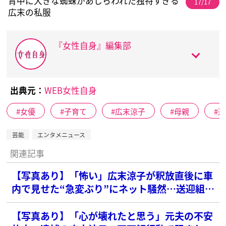
背中に大きな蜘蛛があしらわれた独特すぎる
17/17
広末の私服
『女性自身』編集部
出典元：
WEB女性自身
女優
子育て
広末涼子
母親
逮
芸能
エンタメニュース
関連記事
【写真あり】「怖い」広末涼子が釈放直後に車
内で見せた“急変ぶり”にネット騒然…送迎組
の“風貌”にもツッコミ
【写真あり】「心が壊れたと思う」元夫の不安