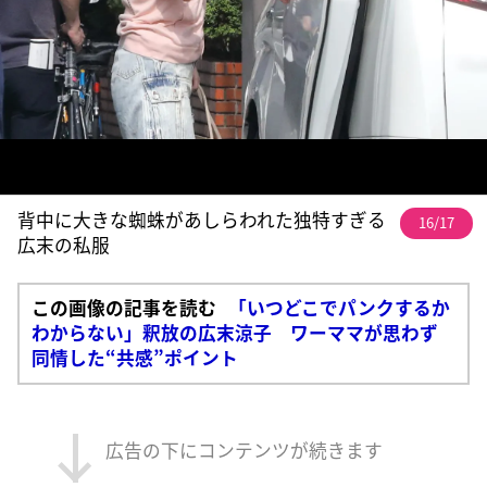
背中に大きな蜘蛛があしらわれた独特すぎる
16/17
広末の私服
この画像の記事を読む
「いつどこでパンクするか
わからない」釈放の広末涼子 ワーママが思わず
同情した“共感”ポイント
広告の下にコンテンツが続きます