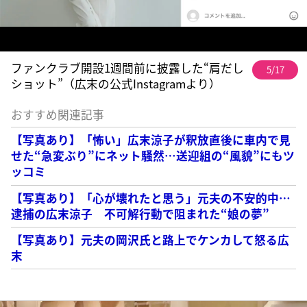
ファンクラブ開設1週間前に披露した“肩だし
5/17
ショット”（広末の公式Instagramより）
おすすめ関連記事
【写真あり】「怖い」広末涼子が釈放直後に車内で見
せた“急変ぶり”にネット騒然…送迎組の“風貌”にもツ
ッコミ
【写真あり】「心が壊れたと思う」元夫の不安的中…
逮捕の広末涼子 不可解行動で阻まれた“娘の夢”
【写真あり】元夫の岡沢氏と路上でケンカして怒る広
末