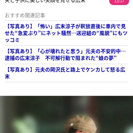
13/17
おすすめ関連記事
【写真あり】「怖い」広末涼子が釈放直後に車内で見
せた“急変ぶり”にネット騒然…送迎組の“風貌”にもツ
ッコミ
【写真あり】「心が壊れたと思う」元夫の不安的中…
逮捕の広末涼子 不可解行動で阻まれた“娘の夢”
【写真あり】元夫の岡沢氏と路上でケンカして怒る広
末