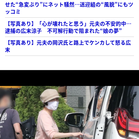
せた“急変ぶり”にネット騒然…送迎組の“風貌”にもツ
ッコミ
【写真あり】「心が壊れたと思う」元夫の不安的中…
逮捕の広末涼子 不可解行動で阻まれた“娘の夢”
【写真あり】元夫の岡沢氏と路上でケンカして怒る広
末