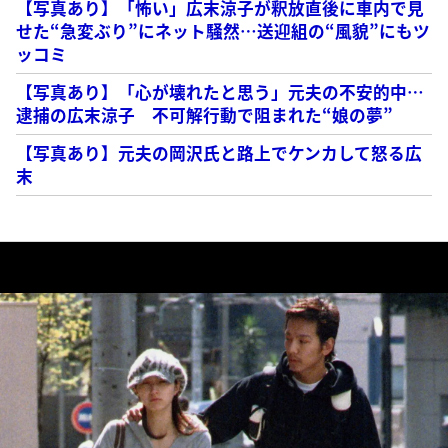
【写真あり】「怖い」広末涼子が釈放直後に車内で見
せた“急変ぶり”にネット騒然…送迎組の“風貌”にもツ
ッコミ
【写真あり】「心が壊れたと思う」元夫の不安的中…
逮捕の広末涼子 不可解行動で阻まれた“娘の夢”
【写真あり】元夫の岡沢氏と路上でケンカして怒る広
末