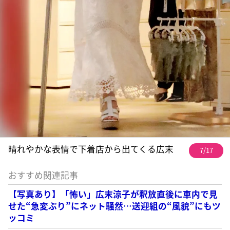
晴れやかな表情で下着店から出てくる広末
7/17
おすすめ関連記事
【写真あり】「怖い」広末涼子が釈放直後に車内で見
せた“急変ぶり”にネット騒然…送迎組の“風貌”にもツ
ッコミ