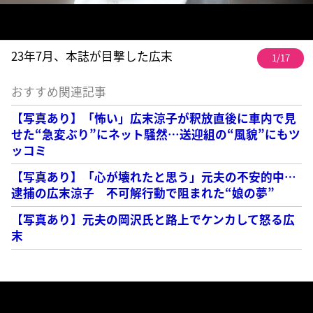
23年7月、本誌が目撃した広末
1/17
おすすめ関連記事
【写真あり】「怖い」広末涼子が釈放直後に車内で見
せた“急変ぶり”にネット騒然…送迎組の“風貌”にもツ
ッコミ
【写真あり】「心が壊れたと思う」元夫の不安的中…
逮捕の広末涼子 不可解行動で阻まれた“娘の夢”
【写真あり】元夫の岡沢氏と路上でケンカして怒る広
末