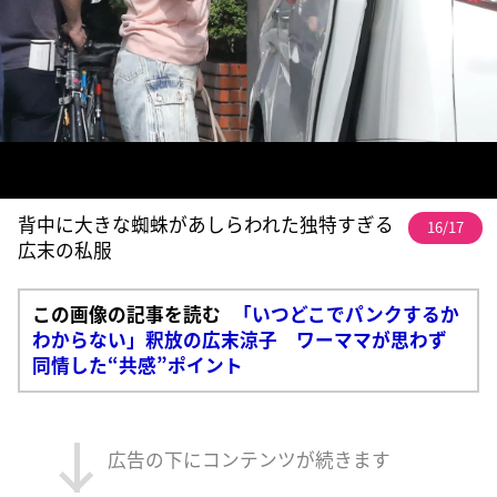
背中に大きな蜘蛛があしらわれた独特すぎる
16/17
広末の私服
この画像の記事を読む
「いつどこでパンクするか
わからない」釈放の広末涼子 ワーママが思わず
同情した“共感”ポイント
広告の下にコンテンツが続きます