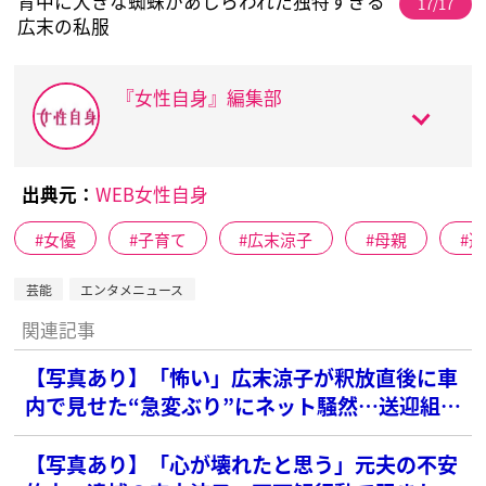
背中に大きな蜘蛛があしらわれた独特すぎる
17/17
広末の私服
『女性自身』編集部
出典元：
WEB女性自身
女優
子育て
広末涼子
母親
逮
芸能
エンタメニュース
関連記事
【写真あり】「怖い」広末涼子が釈放直後に車
内で見せた“急変ぶり”にネット騒然…送迎組
の“風貌”にもツッコミ
【写真あり】「心が壊れたと思う」元夫の不安