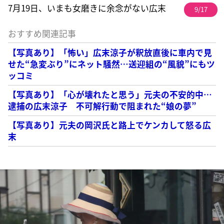
7月19日、いまも女磨きに余念がない広末
9/17
おすすめ関連記事
【写真あり】「怖い」広末涼子が釈放直後に車内で見
せた“急変ぶり”にネット騒然…送迎組の“風貌”にもツ
ッコミ
【写真あり】「心が壊れたと思う」元夫の不安的中…
逮捕の広末涼子 不可解行動で阻まれた“娘の夢”
【写真あり】元夫の岡沢氏と路上でケンカして怒る広
末