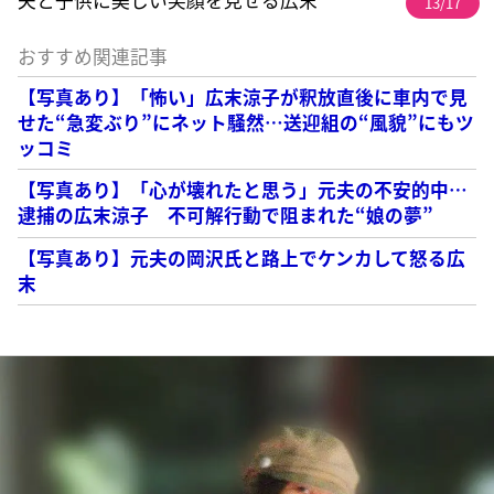
13/17
おすすめ関連記事
【写真あり】「怖い」広末涼子が釈放直後に車内で見
せた“急変ぶり”にネット騒然…送迎組の“風貌”にもツ
ッコミ
【写真あり】「心が壊れたと思う」元夫の不安的中…
逮捕の広末涼子 不可解行動で阻まれた“娘の夢”
【写真あり】元夫の岡沢氏と路上でケンカして怒る広
末