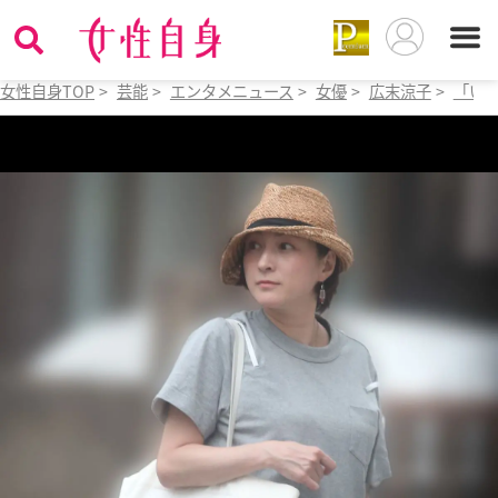
女性自身TOP
>
芸能
>
エンタメニュース
>
女優
>
広末涼子
>
「い