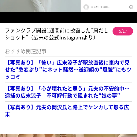
ファンクラブ開設1週間前に披露した“肩だし
5/17
ショット”（広末の公式Instagramより）
おすすめ関連記事
【写真あり】「怖い」広末涼子が釈放直後に車内で見
せた“急変ぶり”にネット騒然…送迎組の“風貌”にもツ
ッコミ
【写真あり】「心が壊れたと思う」元夫の不安的中…
逮捕の広末涼子 不可解行動で阻まれた“娘の夢”
【写真あり】元夫の岡沢氏と路上でケンカして怒る広
末