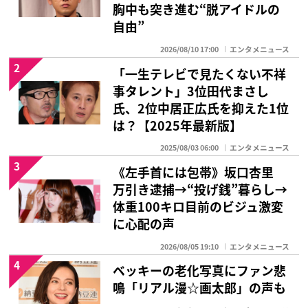
胸中も突き進む“脱アイドルの
自由”
2026/08/10 17:00
エンタメニュース
2
「一生テレビで見たくない不祥
事タレント」3位田代まさし
氏、2位中居正広氏を抑えた1位
は？【2025年最新版】
2025/08/03 06:00
エンタメニュース
3
《左手首には包帯》坂口杏里
万引き逮捕→“投げ銭”暮らし→
体重100キロ目前のビジュ激変
に心配の声
2026/08/05 19:10
エンタメニュース
4
ベッキーの老化写真にファン悲
鳴「リアル漫☆画太郎」の声も