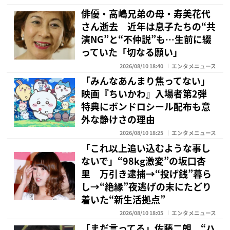
俳優・高嶋兄弟の母・寿美花代
さん逝去 近年は息子たちの“共
演NG”と“不仲説”も…生前に綴
っていた「切なる願い」
2026/08/10 18:40
エンタメニュース
「みんなあんまり焦ってない」
映画『ちいかわ』入場者第2弾
特典にボンドロシール配布も意
外な静けさの理由
2026/08/10 18:25
エンタメニュース
「これ以上追い込むような事し
ないで」“98kg激変”の坂口杏
里 万引き逮捕→“投げ銭”暮ら
し→“絶縁”夜逃げの末にたどり
着いた“新生活拠点”
2026/08/10 18:05
エンタメニュース
「まだ言ってる」佐藤二朗 “ハ