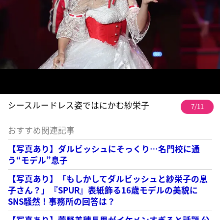
シースルードレス姿ではにかむ紗栄子
7/11
おすすめ関連記事
【写真あり】ダルビッシュにそっくり…名門校に通
う“モデル”息子
【写真あり】「もしかしてダルビッシュと紗栄子の息
子さん？」『SPUR』表紙飾る16歳モデルの美貌に
SNS騒然！事務所の回答は？