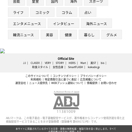
芸能
皇室
国内
海外
スポーツ
ライフ
コミック
コラム
占い
エンタメニュース
インタビュー
海外ニュース
韓流ニュース
美容
健康
暮らし
グルメ
Official Site
JJ
CLASSY.
VERY
STORY
HERS
Mart
美ST
bis
和食スタイル
女性自身
SmartFLASH
kokode.jp
このサイトについて
コンテンツポリシー
プライバシーポリシー
利用規約
特定商取引法に基づく表記
広告掲載について
運営会社
ニュース提供先
WEBプッシュ通知について
情報提供
お問い合わせ
ABJマークは、この電子書店・電子書籍配信サービスが、著作権者からコンテンツ使用許諾を得た正
規版配信サービスであることを示す登録商標（登録番号 第6091713号）です。
本サイトに掲載されているすべての文章・画像の無断転載・複製行為を固く禁止します。すべて
の著作権は光文社に帰属します。