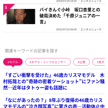
2019/07/20 18:25
エンタメニュース
5
バイきんぐ小峠 坂口杏里との
破局決めた「千原ジュニアの一
言」
2015/07/23 06:00
エンタメニュース
関連キーワードの記事を探す
モデル
モデル・インフルエンサー
公表
息子
「すごい衝撃を受けた」46歳カリスマモデル 木
村拓哉との“奇跡の密着ツーショット”にファン騒
然…近年はタトゥー姿も話題に
「なにがあったの？」8年ぶり復帰の46歳カリス
マモデルの“泣き顔写真”に驚きの声…活動休止中