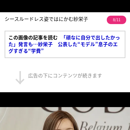
シースルードレス姿ではにかむ紗栄子
8/11
この画像の記事を読む
「頑なに自分で出したかっ
た」発言も…紗栄子 公表した“モデル”息子のエ
グすぎる“学費”
広告の下にコンテンツが続きます