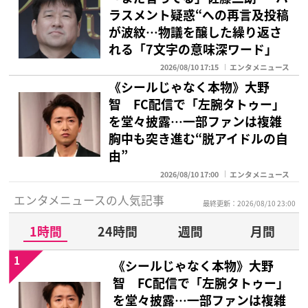
ラスメント疑惑“への再言及投稿
が波紋…物議を醸した繰り返さ
れる「7文字の意味深ワード」
2026/08/10 17:15
エンタメニュース
《シールじゃなく本物》大野
智 FC配信で「左腕タトゥー」
を堂々披露…一部ファンは複雑
胸中も突き進む“脱アイドルの自
由”
2026/08/10 17:00
エンタメニュース
エンタメニュースの人気記事
最終更新：2026/08/10 23:00
1時間
24時間
週間
月間
1
《シールじゃなく本物》大野
智 FC配信で「左腕タトゥー」
を堂々披露…一部ファンは複雑