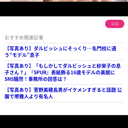
1/11
おすすめ関連記事
【写真あり】ダルビッシュにそっくり…名門校に通
う“モデル”息子
【写真あり】「もしかしてダルビッシュと紗栄子の息
子さん？」『SPUR』表紙飾る16歳モデルの美貌に
SNS騒然！事務所の回答は？
【写真あり】菅野美穂長男がイケメンすぎると話題 公
園で堺雅人より有名人