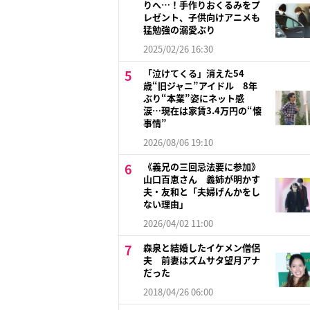
りへ…！手作りおくるみをプ
レゼント、子供向けアニメも
猛勉強の溺愛ぶり
2025/02/26 16:30
「泣けてくる」消えた54
歳“旧ジャニ”アイドル 8年
ぶり“本業”姿にネット感
涙…現在は家賃3.4万円の“懐
事情”
2026/08/06 19:10
《義兄の三回忌法要に参加》
山口百恵さん 義姉が明かす
夫・友和と「夫婦げんかをし
ない理由」
2026/04/02 11:00
森泉と結婚したイケメン僧侶
夫 前妻はズムサタ望月アナ
だった
2018/04/26 06:00