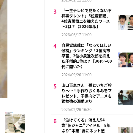
「一生テレビで見たくない不
祥事タレント」5位渡部建、
4位斉藤慎二を抑えたワース
ト3は？【2026年版】
2026/06/17 11:00
自民党総裁に「なってほしい
候補」ランキング！3位高市
早苗、2位小泉進次郎を抑え
た圧倒的1位は？【30代〜60
代に聞いた】
2024/09/26 11:00
山口百恵さん 孫といちご狩
りへ…！手作りおくるみをプ
レゼント、子供向けアニメも
猛勉強の溺愛ぶり
2025/02/26 16:30
「泣けてくる」消えた54
歳“旧ジャニ”アイドル 8年
ぶり“本業”姿にネット感