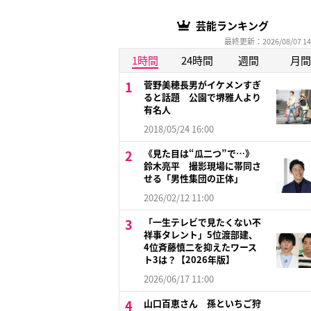
芸能ランキング
最終更新：2026/08/07 14
1時間
24時間
週間
月間
菅野美穂長男がイケメンすぎ
ると話題 公園で堺雅人より
有名人
2018/05/24 16:00
《見た目は“瓜二つ”で…》
鈴木亮平 撮影現場に帯同さ
せる「男性集団の正体」
2026/02/12 11:00
「一生テレビで見たくない不
祥事タレント」5位渡部建、
4位斉藤慎二を抑えたワース
ト3は？【2026年版】
2026/06/17 11:00
山口百恵さん 孫といちご狩