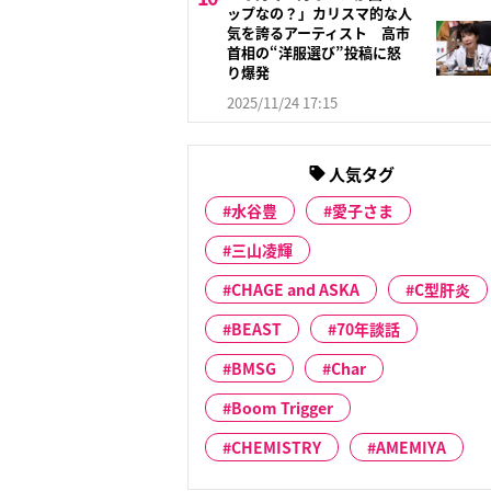
ップなの？」カリスマ的な人
気を誇るアーティスト 高市
首相の“洋服選び”投稿に怒
り爆発
2025/11/24 17:15
人気タグ
水谷豊
愛子さま
三山凌輝
CHAGE and ASKA
C型肝炎
BEAST
70年談話
BMSG
Char
Boom Trigger
CHEMISTRY
AMEMIYA