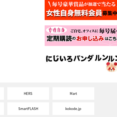
HERS
Mart
SmartFLASH
kokode.jp