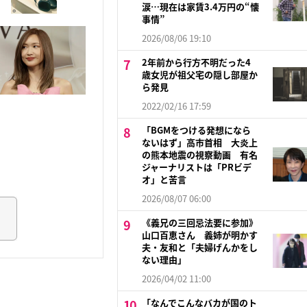
涙…現在は家賃3.4万円の“懐
事情”
2026/08/06 19:10
2年前から行方不明だった4
歳女児が祖父宅の隠し部屋か
ら発見
2022/02/16 17:59
「BGMをつける発想になら
ないはず」高市首相 大炎上
の熊本地震の視察動画 有名
ジャーナリストは「PRビデ
オ」と苦言
2026/08/07 06:00
《義兄の三回忌法要に参加》
山口百恵さん 義姉が明かす
夫・友和と「夫婦げんかをし
ない理由」
2026/04/02 11:00
「なんでこんなバカが国のト