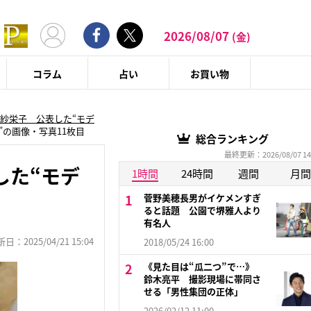
2026/08/07
(金)
コラム
占い
お買い物
紗栄子 公表した“モデ
の画像・写真11枚目
総合ランキング
最終更新：2026/08/07 14
した“モデ
1時間
24時間
週間
月間
菅野美穂長男がイケメンすぎ
ると話題 公園で堺雅人より
有名人
：2025/04/21 15:04
2018/05/24 16:00
《見た目は“瓜二つ”で…》
鈴木亮平 撮影現場に帯同さ
せる「男性集団の正体」
2026/02/12 11:00