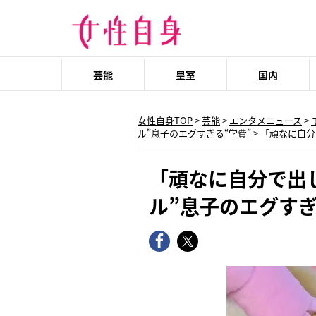
芸能
皇室
国内
女性自身TOP
>
芸能
>
エンタメニュース
>
ル”息子のエグすぎる“学費”
>
「頑なに自分
「頑なに自分で出
ル”息子のエグすぎ