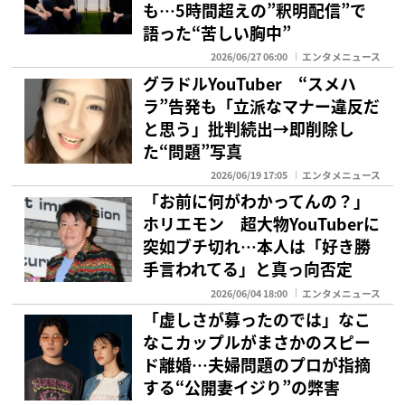
も…5時間超えの”釈明配信”で
語った“苦しい胸中”
2026/06/27 06:00
エンタメニュース
グラドルYouTuber “スメハ
ラ”告発も「立派なマナー違反だ
と思う」批判続出→即削除し
た“問題”写真
2026/06/19 17:05
エンタメニュース
「お前に何がわかってんの？」
ホリエモン 超大物YouTuberに
突如ブチ切れ…本人は「好き勝
手言われてる」と真っ向否定
2026/06/04 18:00
エンタメニュース
「虚しさが募ったのでは」なこ
なこカップルがまさかのスピー
ド離婚…夫婦問題のプロが指摘
する“公開妻イジり”の弊害