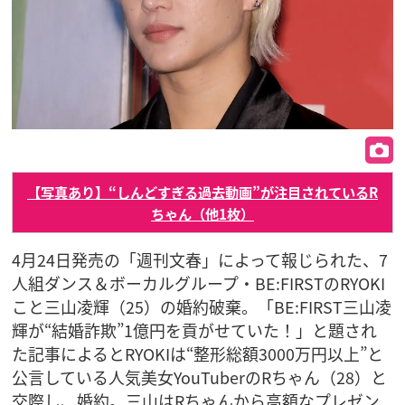
【写真あり】“しんどすぎる過去動画”が注目されているR
ちゃん（他1枚）
4月24日発売の「週刊文春」によって報じられた、7
人組ダンス＆ボーカルグループ・BE:FIRSTのRYOKI
こと三山凌輝（25）の婚約破棄。「BE:FIRST三山凌
輝が“結婚詐欺”1億円を貢がせていた！」と題され
た記事によるとRYOKIは“整形総額3000万円以上”と
公言している人気美女YouTuberのRちゃん（28）と
交際し、婚約。三山はRちゃんから高額なプレゼン