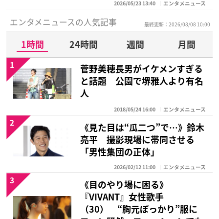
2026/05/23 13:40
エンタメニュース
エンタメニュースの人気記事
最終更新：2026/08/08 10:00
1時間
24時間
週間
月間
1
菅野美穂長男がイケメンすぎる
と話題 公園で堺雅人より有名
人
2018/05/24 16:00
エンタメニュース
2
《見た目は“瓜二つ”で…》鈴木
亮平 撮影現場に帯同させる
「男性集団の正体」
2026/02/12 11:00
エンタメニュース
3
《目のやり場に困る》
『VIVANT』女性歌手
（30） “胸元ぽっかり”服に