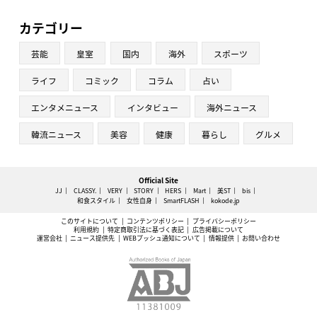
カテゴリー
芸能
皇室
国内
海外
スポーツ
ライフ
コミック
コラム
占い
エンタメニュース
インタビュー
海外ニュース
韓流ニュース
美容
健康
暮らし
グルメ
Official Site
JJ
CLASSY.
VERY
STORY
HERS
Mart
美ST
bis
和食スタイル
女性自身
SmartFLASH
kokode.jp
このサイトについて
コンテンツポリシー
プライバシーポリシー
利用規約
特定商取引法に基づく表記
広告掲載について
運営会社
ニュース提供先
WEBプッシュ通知について
情報提供
お問い合わせ