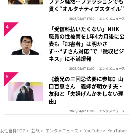
ファン騒然…ファッションでも
貫く“オルタナティブスタイル”
2026/08/07 17:10
エンタメニュース
4
「受信料払いたくない」NHK
職員の性被害を1年4カ月後に公
表も「加害者」は明かさ
ず…“ずさん対応”で「徴収ビジ
ネス」に不満爆発
2026/08/07 11:00
エンタメニュース
5
《義兄の三回忌法要に参加》山
口百恵さん 義姉が明かす夫・
友和と「夫婦げんかをしない理
由」
2026/04/02 11:00
エンタメニュース
女性自身TOP
>
芸能
>
エンタメニュース
>
YouTube
>
YouTuber
>