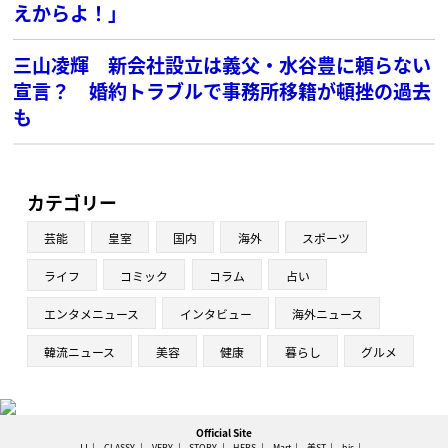
えからよ！」
三山凌輝 新会社設立は義父・水谷豊に頼らない
宣言？ 婚約トラブルで事務所移籍が頓挫の過去
も
カテゴリー
芸能
皇室
国内
海外
スポーツ
ライフ
コミック
コラム
占い
エンタメニュース
インタビュー
海外ニュース
韓流ニュース
美容
健康
暮らし
グルメ
Official Site
JJ
CLASSY.
VERY
STORY
HERS
Mart
美ST
bis