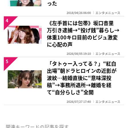
った
2018/04/26 06:00
エンタメニュース
4
《左手首には包帯》坂口杏里
万引き逮捕→“投げ銭”暮らし→
体重100キロ目前のビジュ激変
に心配の声
2026/08/05 19:10
エンタメニュース
5
「タトゥー入ってる？」“紅白
出場”朝ドラヒロインの近影が
波紋…結婚直後に“意味深投
稿”→事務所退所→離婚を経
て“自分らしさ”全開
2026/07/27 17:40
エンタメニュース
関連キーワードの記事を探す