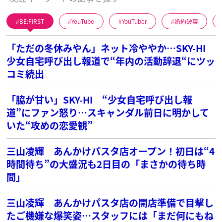
BE:FIRST
YouTube
YouTuber
婚約破棄
「ただの冬休みやん」ネット冷ややか…SKY-HI
少女自宅呼び出し報道で“年内の活動辞退“にツッ
コミ続出
「脇が甘い」SKY-HI “少女自宅呼び出し報
道”にファン怒り…スキャンダル前日に明かして
いた“攻めの恋愛観”
三山凌輝 あんかけパスタ店オープン！初日は“4
時間待ち”の大盛況も2日目の「まさかの待ち時
間」
三山凌輝 あんかけパスタ店の開店準備で目撃し
たご機嫌な爆笑姿…スタッフには「まだ何にもね