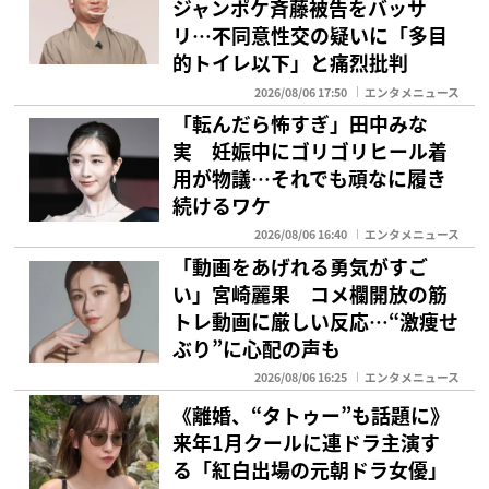
ジャンポケ斉藤被告をバッサ
リ…不同意性交の疑いに「多目
的トイレ以下」と痛烈批判
2026/08/06 17:50
エンタメニュース
「転んだら怖すぎ」田中みな
実 妊娠中にゴリゴリヒール着
用が物議…それでも頑なに履き
続けるワケ
2026/08/06 16:40
エンタメニュース
「動画をあげれる勇気がすご
い」宮崎麗果 コメ欄開放の筋
トレ動画に厳しい反応…“激痩せ
ぶり”に心配の声も
2026/08/06 16:25
エンタメニュース
《離婚、“タトゥー”も話題に》
来年1月クールに連ドラ主演す
る「紅白出場の元朝ドラ女優」