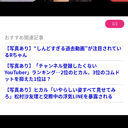
1/2
おすすめ関連記事
【写真あり】“しんどすぎる過去動画”が注目されてい
るRちゃん
【写真あり】「チャンネル登録したくない
YouTuber」ランキング…2位のヒカル、3位のコムド
ットを抑えた1位は？
【写真あり】ヒカル「いやらしい姿すべて見せてみ
ろ」松村沙友理と交際中の浮気LINEを暴露される