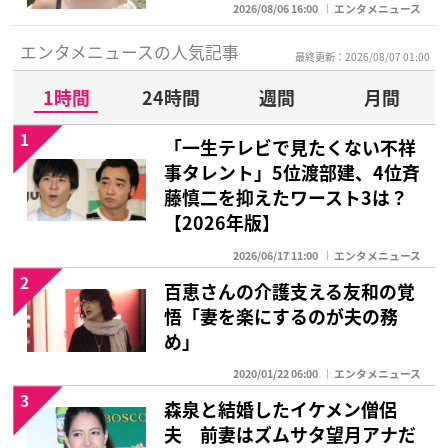
2026/08/06 16:00
エンタメニュース
エンタメニュースの人気記事
最終更新：2026/08/07 01:00
1時間
24時間
週間
月間
1
「一生テレビで見たくない不祥
事タレント」5位渡部建、4位斉
藤慎二を抑えたワースト3は？
【2026年版】
2026/06/17 11:00
エンタメニュース
2
百恵さんの介護支える友和の覚
悟「妻を楽にするのが夫の務
め」
2020/01/22 06:00
エンタメニュース
3
森泉と結婚したイケメン僧侶
夫 前妻はズムサタ望月アナだ