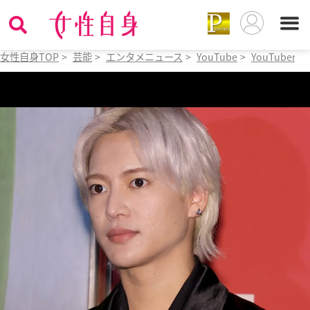
女性自身TOP
>
芸能
>
エンタメニュース
>
YouTube
>
YouTuber
>