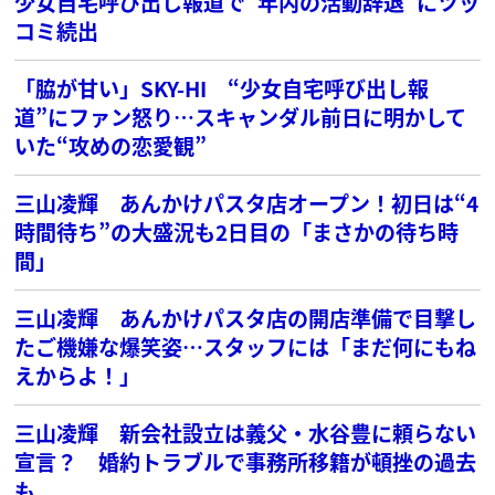
少女自宅呼び出し報道で“年内の活動辞退“にツッ
コミ続出
「脇が甘い」SKY-HI “少女自宅呼び出し報
道”にファン怒り…スキャンダル前日に明かして
いた“攻めの恋愛観”
三山凌輝 あんかけパスタ店オープン！初日は“4
時間待ち”の大盛況も2日目の「まさかの待ち時
間」
三山凌輝 あんかけパスタ店の開店準備で目撃し
たご機嫌な爆笑姿…スタッフには「まだ何にもね
えからよ！」
三山凌輝 新会社設立は義父・水谷豊に頼らない
宣言？ 婚約トラブルで事務所移籍が頓挫の過去
も