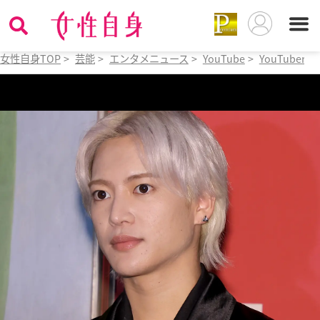
女性自身TOP
>
芸能
>
エンタメニュース
>
YouTube
>
YouTuber
>