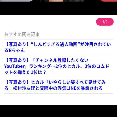
1/2
おすすめ関連記事
【写真あり】“しんどすぎる過去動画”が注目されてい
るRちゃん
【写真あり】「チャンネル登録したくない
YouTuber」ランキング…2位のヒカル、3位のコムド
ットを抑えた1位は？
【写真あり】ヒカル「いやらしい姿すべて見せてみ
ろ」松村沙友理と交際中の浮気LINEを暴露される