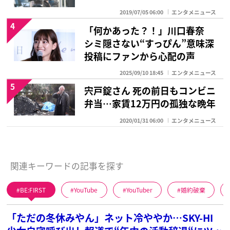
2019/07/05 06:00
エンタメニュース
4
「何かあった？！」川口春奈
シミ隠さない“すっぴん”意味深
投稿にファンから心配の声
2025/09/10 18:45
エンタメニュース
5
宍戸錠さん 死の前日もコンビニ
弁当…家賃12万円の孤独な晩年
2020/01/31 06:00
エンタメニュース
関連キーワードの記事を探す
BE:FIRST
YouTube
YouTuber
婚約破棄
「ただの冬休みやん」ネット冷ややか…SKY-HI