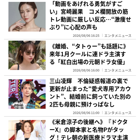
「動画をあげれる勇気がすご
い」宮崎麗果 コメ欄開放の筋
トレ動画に厳しい反応…“激痩せ
ぶり”に心配の声も
2026/08/06 16:25
エンタメニュース
《離婚、“タトゥー”も話題に》
来年1月クールに連ドラ主演す
る「紅白出場の元朝ドラ女優」
2026/08/06 16:00
エンタメニュース
三山凌輝 不倫疑惑報道の裏で
更新が止まった“愛犬専用アカウ
ント”、結婚前に飼っていた別の
2匹も母親に預けっぱなし
2026/08/06 11:00
エンタメニュース
《米倉涼子の後継へ》『ドクタ
ーX』の脚本家と名物Pがタッ
グ！テレ朝の新医療ドラマ主演