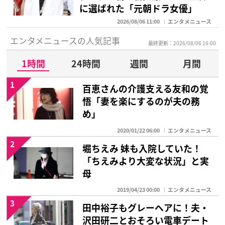
に選ばれた「元朝ドラ女優」
2026/08/06 11:00
エンタメニュース
エンタメニュースの人気記事
最終更新：2026/08/06 16:00
1時間
24時間
週間
月間
1
百恵さんの介護支える友和の覚
悟「妻を楽にするのが夫の務
め」
2020/01/22 06:00
エンタメニュース
2
堀ちえみ 妹も入院していた！
「ちえみより大変な状況」と実
母
2019/04/23 00:00
エンタメニュース
3
田中裕子もグレーヘアに！夫・
沢田研二とおそろい電車デート