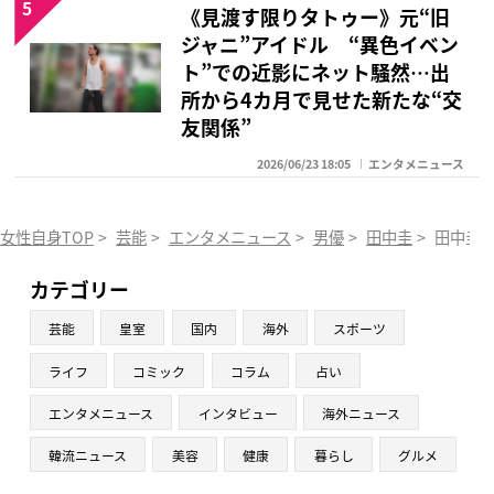
5
《見渡す限りタトゥー》元“旧
ジャニ”アイドル “異色イベン
ト”での近影にネット騒然…出
所から4カ月で見せた新たな“交
友関係”
2026/06/23 18:05
エンタメニュース
女性自身TOP
>
芸能
>
エンタメニュース
>
男優
>
田中圭
>
田中圭 
カテゴリー
芸能
皇室
国内
海外
スポーツ
ライフ
コミック
コラム
占い
エンタメニュース
インタビュー
海外ニュース
韓流ニュース
美容
健康
暮らし
グルメ