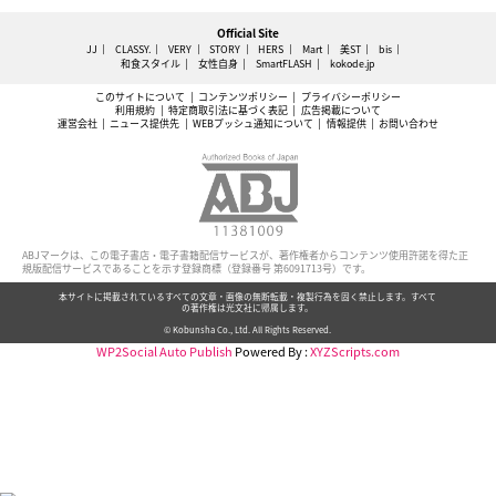
Official Site
JJ
CLASSY.
VERY
STORY
HERS
Mart
美ST
bis
和食スタイル
女性自身
SmartFLASH
kokode.jp
このサイトについて
コンテンツポリシー
プライバシーポリシー
利用規約
特定商取引法に基づく表記
広告掲載について
運営会社
ニュース提供先
WEBプッシュ通知について
情報提供
お問い合わせ
ABJマークは、この電子書店・電子書籍配信サービスが、著作権者からコンテンツ使用許諾を得た正
規版配信サービスであることを示す登録商標（登録番号 第6091713号）です。
本サイトに掲載されているすべての文章・画像の無断転載・複製行為を固く禁止します。すべて
の著作権は光文社に帰属します。
© Kobunsha Co., Ltd. All Rights Reserved.
WP2Social Auto Publish
Powered By :
XYZScripts.com