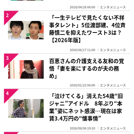
2018/04/26 06:00
エンタメニュース
2
「一生テレビで見たくない不祥
事タレント」5位渡部建、4位斉
藤慎二を抑えたワースト3は？
【2026年版】
2026/06/17 11:00
エンタメニュース
3
百恵さんの介護支える友和の覚
悟「妻を楽にするのが夫の務
め」
2020/01/22 06:00
エンタメニュース
4
「泣けてくる」消えた54歳“旧
ジャニ”アイドル 8年ぶり“本
業”姿にネット感涙…現在は家
賃3.4万円の“懐事情”
2026/08/06 19:10
エンタメニュース