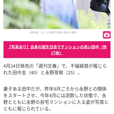
23年4月、むくんだ顔で仕事に向かう田中
【写真あり】自身の誕生日会でテンションの高い田中（他
17枚）
4月24日発売の「週刊文春」で、不倫疑惑が報じら
れた田中圭（40）と永野芽郁（25）。
妻子ある田中だが、昨年9月ごろから永野との関係
をスタートさせ、今年4月には泥酔した状態で、永
野とともに永野の自宅マンションに入る姿が写真と
ともに報じられている。