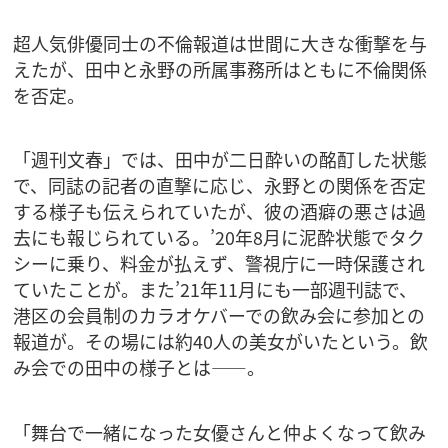
超人気俳優同士の不倫報道は世間に大きな衝撃を与
えたが、田中と永野の所属事務所はともに不倫関係
を否定。
「週刊文春」では、田中が二日酔いの酩酊した状態
で、同誌の記者の直撃に応じ、永野との関係を否定
する様子も伝えられていたが、彼の酒癖の悪さは過
去にも報じられている。’20年8月に泥酔状態でタク
シーに乗り、料金が払えず、警視庁に一時保護され
ていたことが。また’21年11月にも一部週刊誌で、
港区の会員制のカラオケバーでの飲み会に参加との
報道が。その場には約40人の美女がいたという。飲
み会での田中の様子とは――。
「舞台で一緒になった女優さんと仲よくなって飲み