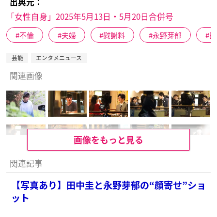
出典元：
「女性自身」2025年5月13日・5月20日合併号
不倫
夫婦
慰謝料
永野芽郁
田
芸能
エンタメニュース
関連画像
画像をもっと見る
関連記事
【写真あり】田中圭と永野芽郁の“顔寄せ”ショ
ット