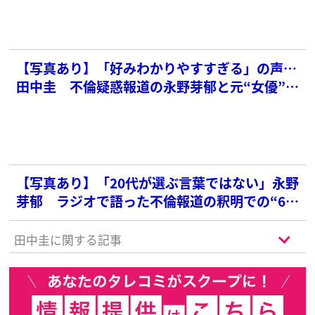
【写真あり】「好みわかりやすすぎる」の声…
田中圭 不倫疑惑報道の永野芽郁と元“女優”妻
が「似てる」とネット妙に納得
【写真あり】「20代が選ぶ言葉ではない」永野
芽郁 ラジオで語った不倫報道の釈明での“6文
字”にネットで違和感噴出
田中圭に関する記事