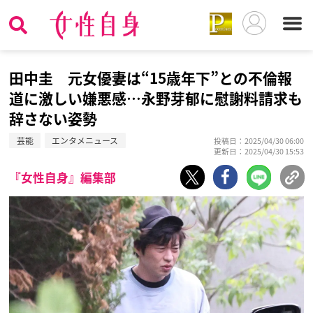
田中圭 元女優妻は“15歳年下”との不倫報
道に激しい嫌悪感…永野芽郁に慰謝料請求も
辞さない姿勢
芸能
エンタメニュース
投稿日：2025/04/30 06:00
更新日：2025/04/30 15:53
『女性自身』編集部