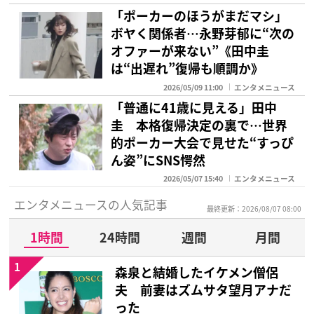
「ポーカーのほうがまだマシ」
ボヤく関係者…永野芽郁に“次の
オファーが来ない”《田中圭
は“出遅れ”復帰も順調か》
2026/05/09 11:00
エンタメニュース
「普通に41歳に見える」田中
圭 本格復帰決定の裏で…世界
的ポーカー大会で見せた“すっぴ
ん姿”にSNS愕然
2026/05/07 15:40
エンタメニュース
エンタメニュースの人気記事
最終更新：2026/08/07 08:00
1時間
24時間
週間
月間
1
森泉と結婚したイケメン僧侶
夫 前妻はズムサタ望月アナだ
った