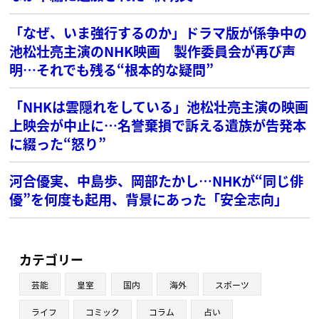
「なぜ、いま強行するのか」ドラマ版が係争中の
池松壮亮主演のNHK映画 製作委員会が再び声
明…それでも残る“根本的な疑問”
「NHKは雲隠れをしている」池松壮亮主演の映画
上映会が中止に…名誉棄損で訴える遺族が告発本
に綴った“怒り”
河合優実、中島歩、岡部たかし…NHKが“同じ俳
優”を何度も起用、背景にあった「安全志向」
カテゴリー
芸能
皇室
国内
海外
スポーツ
ライフ
コミック
コラム
占い