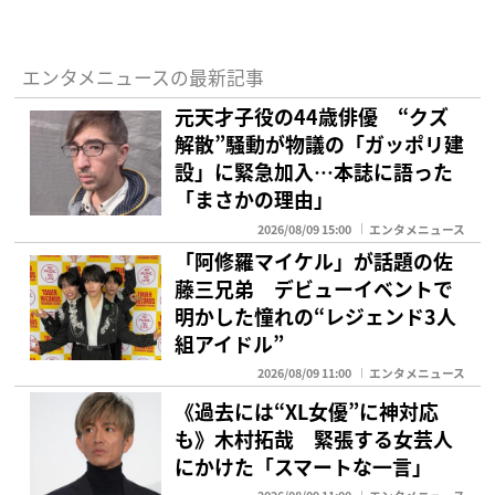
エンタメニュースの最新記事
元天才子役の44歳俳優 “クズ
解散”騒動が物議の「ガッポリ建
設」に緊急加入…本誌に語った
「まさかの理由」
2026/08/09 15:00
エンタメニュース
「阿修羅マイケル」が話題の佐
藤三兄弟 デビューイベントで
明かした憧れの“レジェンド3人
組アイドル”
2026/08/09 11:00
エンタメニュース
《過去には“XL女優”に神対応
も》木村拓哉 緊張する女芸人
にかけた「スマートな一言」