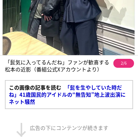
「髭気に入ってるんだね」ファンが歓喜する
2/6
松本の近影（番組公式Xアカウントより）
この画像の記事を読む
「髭を生やしていた時だ
ね」41歳国民的アイドルの“無告知”地上波出演に
ネット騒然
広告の下にコンテンツが続きます