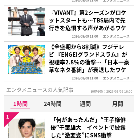
2026/08/09 11:00
エンタメニュース
『VIVANT』第2シーズンがロケ
ットスタートも…TBS局内で先
行きを危惧する声があがるワケ
2026/08/09 11:00
エンタメニュース
《全盛期から8割減》フジテレ
ビ 『ENGEIグランドスラム』が
視聴率2.8％の衝撃…「日本一豪
華なネタ番組」が衰退したワケ
2026/08/08 11:00
エンタメニュース
エンタメニュースの人気記事
最終更新：2026/08/09 16:00
1時間
24時間
週間
月間
1
「何があったんだ」“王子様俳
優”千葉雄大 イベントで披露
した“激変姿”にSNS衝撃