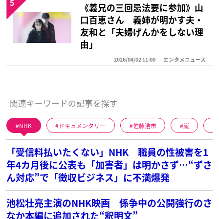
5
《義兄の三回忌法要に参加》山
口百恵さん 義姉が明かす夫・
友和と「夫婦げんかをしない理
由」
2026/04/02 11:00
エンタメニュース
関連キーワードの記事を探す
NHK
ドキュメンタリー
佐藤浩市
嵐
「受信料払いたくない」NHK 職員の性被害を1
年4カ月後に公表も「加害者」は明かさず…“ずさ
ん対応”で「徴収ビジネス」に不満爆発
池松壮亮主演のNHK映画 係争中の公開強行のさ
なか本編に追加された“釈明文”