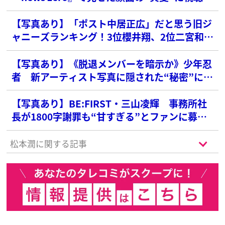
衝撃
【写真あり】「ポスト中居正広」だと思う旧ジ
ャニーズランキング！3位櫻井翔、2位二宮和也
を抑えた1位は？
【写真あり】《脱退メンバーを暗示か》少年忍
者 新アーティスト写真に隠された“秘密”にフ
ァン感激「泣きそう」
【写真あり】BE:FIRST・三山凌輝 事務所社
長が1800字謝罪も“甘すぎる”とファンに募る
不信感
松本潤に関する記事