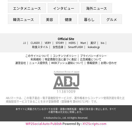
エンタメニュース
インタビュー
海外ニュース
韓流ニュース
美容
健康
暮らし
グルメ
Official Site
JJ
CLASSY.
VERY
STORY
HERS
Mart
美ST
bis
和食スタイル
女性自身
SmartFLASH
kokode.jp
このサイトについて
コンテンツポリシー
プライバシーポリシー
利用規約
特定商取引法に基づく表記
広告掲載について
運営会社
ニュース提供先
WEBプッシュ通知について
情報提供
お問い合わせ
ABJマークは、この電子書店・電子書籍配信サービスが、著作権者からコンテンツ使用許諾を得た正
規版配信サービスであることを示す登録商標（登録番号 第6091713号）です。
本サイトに掲載されているすべての文章・画像の無断転載・複製行為を固く禁止します。すべて
の著作権は光文社に帰属します。
© Kobunsha Co., Ltd. All Rights Reserved.
WP2Social Auto Publish
Powered By :
XYZScripts.com