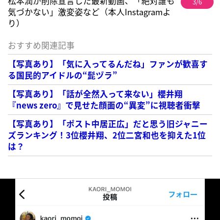
松本潤が削除宣言した最新動画、「絶対誰も
3/6
気づかない」激変姿など（本人Instagramよ
り）
おすすめ関連記事
【写真あり】「気に入ってるんだね」ファンが歓喜す
る国民的アイドルの“髭ヅラ”
【写真あり】「話が全然入って来ない」櫻井翔
『news zero』で見せた顔面の“異変”に視聴者衝撃
【写真あり】「ポスト中居正広」だと思う旧ジャニー
ズランキング！3位櫻井翔、2位二宮和也を抑えた1位
は？