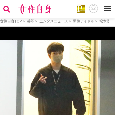
女性自身TOP
>
芸能
>
エンタメニュース
>
男性アイドル
>
松本潤
>