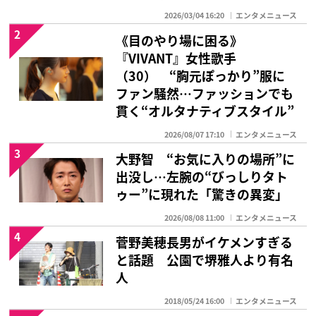
2026/03/04 16:20
エンタメニュース
2
《目のやり場に困る》
『VIVANT』女性歌手
（30） “胸元ぽっかり”服に
ファン騒然…ファッションでも
貫く“オルタナティブスタイル”
2026/08/07 17:10
エンタメニュース
3
大野智 “お気に入りの場所”に
出没し…左腕の“びっしりタト
ゥー”に現れた「驚きの異変」
2026/08/08 11:00
エンタメニュース
4
菅野美穂長男がイケメンすぎる
と話題 公園で堺雅人より有名
人
2018/05/24 16:00
エンタメニュース