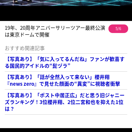
19年、20周年アニバーサリーツアー最終公演
5/6
は東京ドームで開催
おすすめ関連記事
【写真あり】「気に入ってるんだね」ファンが歓喜す
る国民的アイドルの“髭ヅラ”
【写真あり】「話が全然入って来ない」櫻井翔
『news zero』で見せた顔面の“異変”に視聴者衝撃
【写真あり】「ポスト中居正広」だと思う旧ジャニー
ズランキング！3位櫻井翔、2位二宮和也を抑えた1位
は？