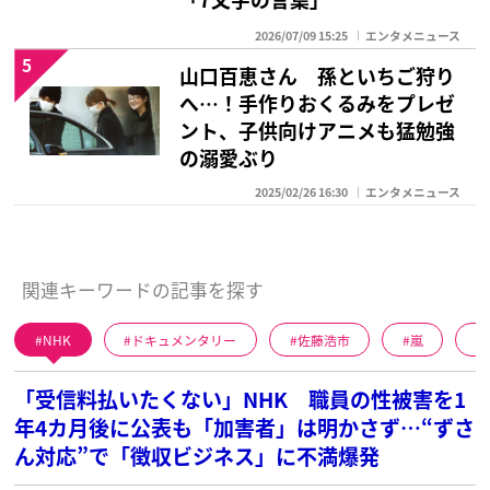
2026/07/09 15:25
エンタメニュース
5
山口百恵さん 孫といちご狩り
へ…！手作りおくるみをプレゼ
ント、子供向けアニメも猛勉強
の溺愛ぶり
2025/02/26 16:30
エンタメニュース
関連キーワードの記事を探す
NHK
ドキュメンタリー
佐藤浩市
嵐
「受信料払いたくない」NHK 職員の性被害を1
年4カ月後に公表も「加害者」は明かさず…“ずさ
ん対応”で「徴収ビジネス」に不満爆発