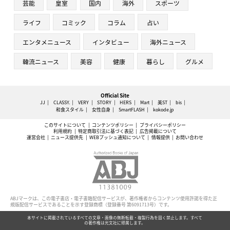
芸能
皇室
国内
海外
スポーツ
ライフ
コミック
コラム
占い
エンタメニュース
インタビュー
海外ニュース
韓流ニュース
美容
健康
暮らし
グルメ
Official Site
JJ
CLASSY.
VERY
STORY
HERS
Mart
美ST
bis
和食スタイル
女性自身
SmartFLASH
kokode.jp
このサイトについて
コンテンツポリシー
プライバシーポリシー
利用規約
特定商取引法に基づく表記
広告掲載について
運営会社
ニュース提供先
WEBプッシュ通知について
情報提供
お問い合わせ
ABJマークは、この電子書店・電子書籍配信サービスが、著作権者からコンテンツ使用許諾を得た正
規版配信サービスであることを示す登録商標（登録番号 第6091713号）です。
本サイトに掲載されているすべての文章・画像の無断転載・複製行為を固く禁止します。すべて
の著作権は光文社に帰属します。