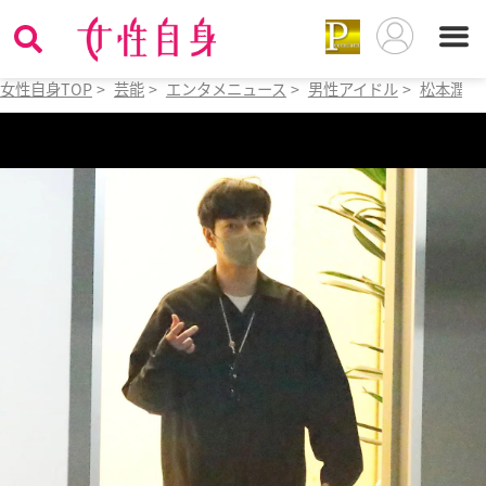
女性自身TOP
>
芸能
>
エンタメニュース
>
男性アイドル
>
松本潤
>