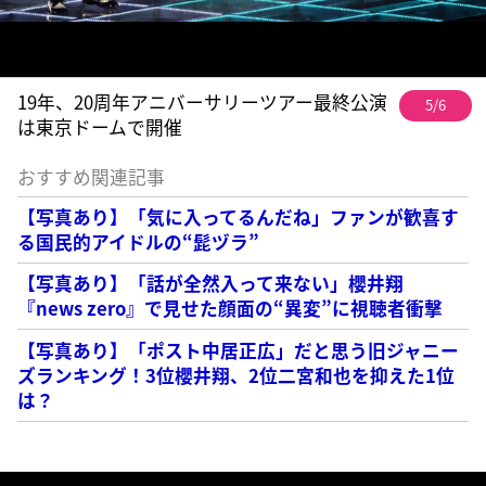
19年、20周年アニバーサリーツアー最終公演
5/6
は東京ドームで開催
おすすめ関連記事
【写真あり】「気に入ってるんだね」ファンが歓喜す
る国民的アイドルの“髭ヅラ”
【写真あり】「話が全然入って来ない」櫻井翔
『news zero』で見せた顔面の“異変”に視聴者衝撃
【写真あり】「ポスト中居正広」だと思う旧ジャニー
ズランキング！3位櫻井翔、2位二宮和也を抑えた1位
は？