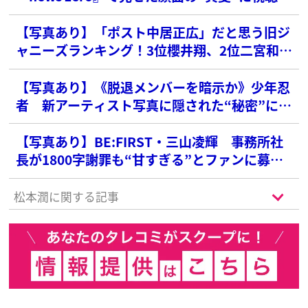
衝撃
【写真あり】「ポスト中居正広」だと思う旧ジ
ャニーズランキング！3位櫻井翔、2位二宮和也
を抑えた1位は？
【写真あり】《脱退メンバーを暗示か》少年忍
者 新アーティスト写真に隠された“秘密”にフ
ァン感激「泣きそう」
【写真あり】BE:FIRST・三山凌輝 事務所社
長が1800字謝罪も“甘すぎる”とファンに募る
不信感
松本潤に関する記事