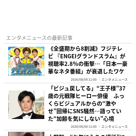
エンタメニュースの最新記事
《全盛期から8割減》フジテレ
ビ 『ENGEIグランドスラム』が
視聴率2.8％の衝撃…「日本一豪
華なネタ番組」が衰退したワケ
2026/08/08 11:00
エンタメニュース
「ビジュ戻してる」“王子様”37
歳の元戦隊ヒーロー俳優 ふっ
くらビジュアルからの“激や
せ”回帰にSNS騒然…語ってい
た“加齢を気にしない”心境
2026/08/08 11:00
エンタメニュース