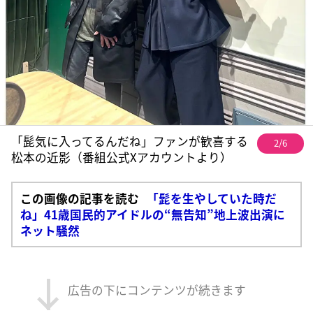
「髭気に入ってるんだね」ファンが歓喜する
2/6
松本の近影（番組公式Xアカウントより）
この画像の記事を読む
「髭を生やしていた時だ
ね」41歳国民的アイドルの“無告知”地上波出演に
ネット騒然
広告の下にコンテンツが続きます