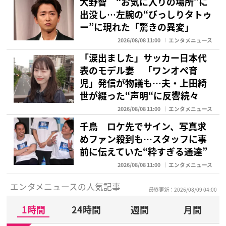
大野智 “お気に入りの場所”に
出没し…左腕の“びっしりタトゥ
ー”に現れた「驚きの異変」
2026/08/08 11:00
エンタメニュース
「涙出ました」サッカー日本代
表のモデル妻 「ワンオペ育
児」発信が物議も…夫・上田綺
世が綴った“声明“に反響続々
2026/08/08 11:00
エンタメニュース
千鳥 ロケ先でサイン、写真求
めファン殺到も…スタッフに事
前に伝えていた“粋すぎる通達”
2026/08/08 11:00
エンタメニュース
エンタメニュースの人気記事
最終更新：2026/08/09 04:00
1時間
24時間
週間
月間