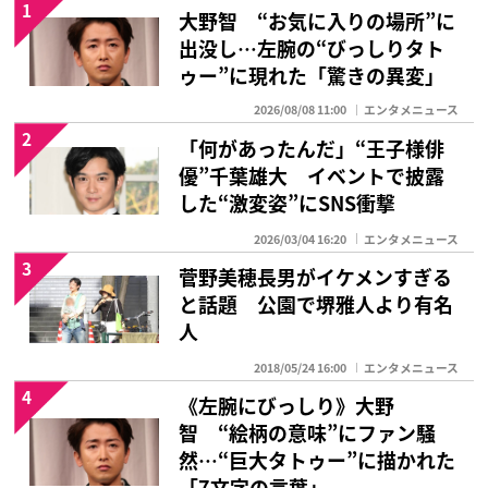
1
大野智 “お気に入りの場所”に
出没し…左腕の“びっしりタト
ゥー”に現れた「驚きの異変」
2026/08/08 11:00
エンタメニュース
2
「何があったんだ」“王子様俳
優”千葉雄大 イベントで披露
した“激変姿”にSNS衝撃
2026/03/04 16:20
エンタメニュース
3
菅野美穂長男がイケメンすぎる
と話題 公園で堺雅人より有名
人
2018/05/24 16:00
エンタメニュース
4
《左腕にびっしり》大野
智 “絵柄の意味”にファン騒
然…“巨大タトゥー”に描かれた
「7文字の言葉」