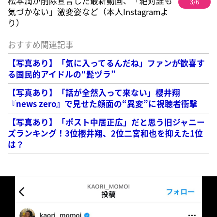
松本潤が削除宣言した最新動画、「絶対誰も
3/6
気づかない」激変姿など（本人Instagramよ
り）
おすすめ関連記事
【写真あり】「気に入ってるんだね」ファンが歓喜す
る国民的アイドルの“髭ヅラ”
【写真あり】「話が全然入って来ない」櫻井翔
『news zero』で見せた顔面の“異変”に視聴者衝撃
【写真あり】「ポスト中居正広」だと思う旧ジャニー
ズランキング！3位櫻井翔、2位二宮和也を抑えた1位
は？