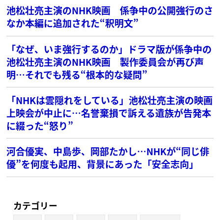
池松壮亮主演のNHK映画 係争中の公開強行のさ
なか本編に追加された“釈明文”
「なぜ、いま強行するのか」ドラマ版が係争中の
池松壮亮主演のNHK映画 製作委員会が再び声
明…それでも残る“根本的な疑問”
「NHKは雲隠れをしている」池松壮亮主演の映画
上映会が中止に…名誉棄損で訴える遺族が告発本
に綴った“怒り”
河合優実、中島歩、岡部たかし…NHKが“同じ俳
優”を何度も起用、背景にあった「安全志向」
カテゴリー