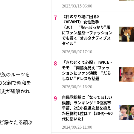
2023/03/15 06:00
《目のやり場に困る》
『VIVANT』女性歌手
（30） “胸元ぽっかり”服
にファン騒然…ファッション
でも貫く“オルタナティブス
タイル”
2026/08/07 17:10
「きわどくて心配」TWICE・
モモ “両脇丸見え”ファッ
ションにファン沸騰…“だら
家族のルーツを
しない”ドレスも話題
の父親で昭和を
2026/06/04 16:20
歴史が紐解かれ
自民党総裁に「なってほしい
候補」ランキング！3位高市
早苗、2位小泉進次郎を抑え
た圧倒的1位は？【30代〜60
代に聞いた】
など錚々たる顔ぶ
2024/09/26 11:00