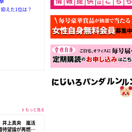
撃
抑えた1位は？
もっと見る
》井上真央 嵐活
婚待望論が再燃…