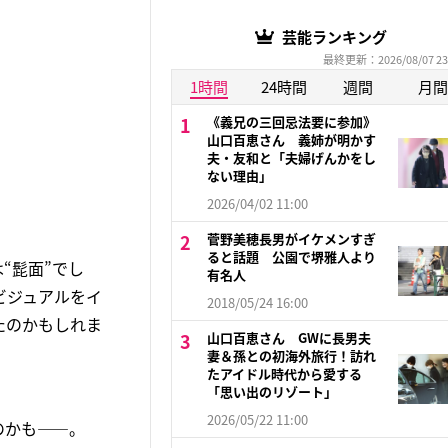
芸能ランキング
最終更新：2026/08/07 23
1時間
24時間
週間
月間
《義兄の三回忌法要に参加》
山口百恵さん 義姉が明かす
夫・友和と「夫婦げんかをし
ない理由」
2026/04/02 11:00
菅野美穂長男がイケメンすぎ
ると話題 公園で堺雅人より
“髭面”でし
有名人
ビジュアルをイ
2018/05/24 16:00
たのかもしれま
山口百恵さん GWに長男夫
妻＆孫との初海外旅行！訪れ
たアイドル時代から愛する
「思い出のリゾート」
2026/05/22 11:00
のかも――。