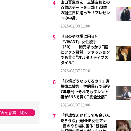
山口百恵さん 三浦友和との
百貨店デートを目撃！73歳
の誕生日に贈った「プレゼン
トの中身」
2025/02/08 11:00
《目のやり場に困る》
『VIVANT』女性歌手
（30） “胸元ぽっかり”服
にファン騒然…ファッション
でも貫く“オルタナティブス
タイル”
2026/08/07 17:10
「心境どうなってるの？」斉
藤慎二被告 性的暴行で懲役
7年求刑…それでもタレント
妻がSNSで貫く“完全沈黙”
2026/08/07 11:00
著者の記事一覧へ
「野球なんかどうでも良いん
だろうな」元NHK女性アナ
“目のやり場に困る”観戦姿
に疑問の声があがったワケ