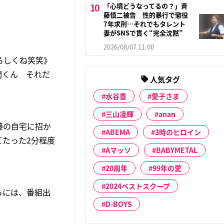
「心境どうなってるの？」斉
藤慎二被告 性的暴行で懲役
7年求刑…それでもタレント
妻がSNSで貫く“完全沈黙”
2026/08/07 11:00
よろしくね笑笑》
潤くん それだ
人気タグ
水谷豊
愛子さま
三山凌輝
anan
藤の自宅に招か
ABEMA
3時のヒロイン
たった2分程度
Aマッソ
BABYMETAL
20周年
99年の愛
2024ベストスクープ
さらには、番組出
D-BOYS