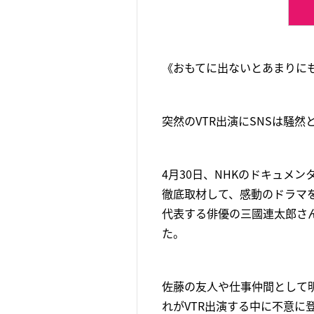
《おもてに出ないとあまりに
突然のVTR出演にSNSは騒然
4月30日、NHKのドキュメ
徹底取材して、感動のドラマ
代表する俳優の三國連太郎さん
た。
佐藤の友人や仕事仲間として明
れがVTR出演する中に不意に