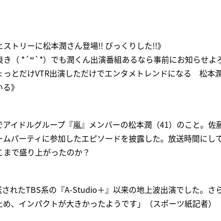
ストリーに松本潤さん登場!! びっくりした!!》
き（​ *´꒳`*​）でも潤くん出演番組あるなら事前にお知らせ
ょっとだけVTR出演しただけでエンタメトレンドになる 松本
いる》
でアイドルグループ『嵐』メンバーの松本潤（41）のこと。佐
ームパーティに参加したエピソードを披露した。放送時間にして
こまで盛り上がったのか？
送されたTBS系の『A-Studio＋』以来の地上波出演でした。
ため、インパクトが大きかったようです」（スポーツ紙記者）