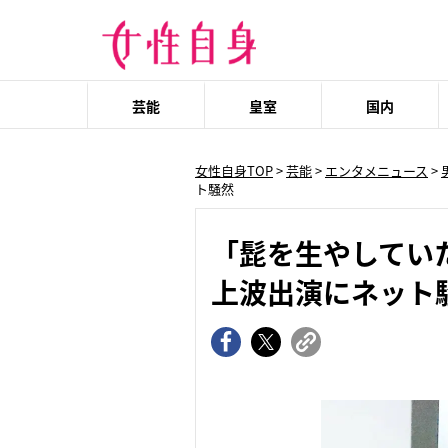
芸能
皇室
国内
女性自身TOP
>
芸能
>
エンタメニュース
>
ト騒然
「髭を生やしてい
上波出演にネット