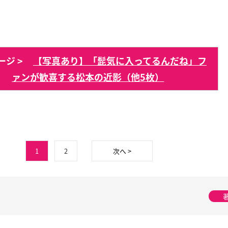
ジ >
【写真あり】「髭気に入ってるんだね」フ
ァンが歓喜する松本の近影（他5枚）
1
2
次へ >