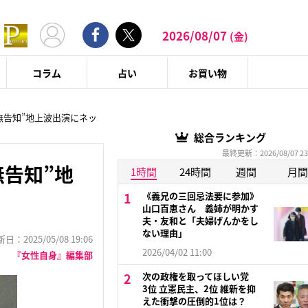
2026/08/07
(金)
コラム
占い
お買い物
無告知”地上波出演にネッ
総合ランキング
最終更新：2026/08/07 23
無告知”地
1時間
24時間
週間
月間
《義兄の三回忌法要に参加》
山口百恵さん 義姉が明かす
夫・友和と「夫婦げんかをし
ない理由」
：2025/05/08 19:06
2026/04/02 11:00
『女性自身』編集部
次の政権を取ってほしい党
3位 立憲民主、2位 維新を抑
えた衝撃の圧倒的1位は？