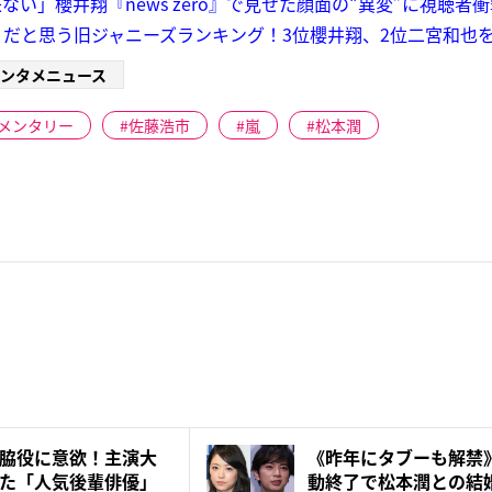
い」櫻井翔『news zero』で見せた顔面の“異変”に視聴者衝
だと思う旧ジャニーズランキング！3位櫻井翔、2位二宮和也を
ンタメニュース
メンタリー
佐藤浩市
嵐
松本潤
脇役に意欲！主演大
《昨年にタブーも解禁
た「人気後輩俳優」
動終了で松本潤との結