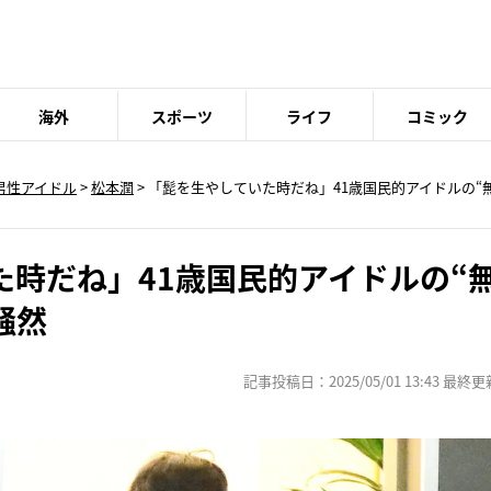
海外
スポーツ
ライフ
コミック
男性アイドル
>
松本潤
> 「髭を生やしていた時だね」41歳国民的アイドルの“
た時だね」41歳国民的アイドルの“
騒然
記事投稿日：2025/05/01 13:43 最終更新日