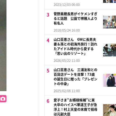
2023/12/03 06:00
菅野美穂長男がイケメンすぎ
ると話題 公園で堺雅人より
有名人
2018/05/24 16:00
山口百恵さん GWに長男夫
妻＆孫との初海外旅行！訪れ
たアイドル時代から愛する
「思い出のリゾート」
2026/05/22 11:00
山口百恵さん 三浦友和との
百貨店デートを目撃！73歳
の誕生日に贈った「プレゼン
トの中身」
2025/02/08 11:00
愛子さま“お婿様候補”に東
大卒のハイスペ華道王子が急
浮上！村上天皇の末裔で祖母
は元副大臣