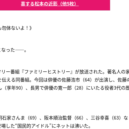
喜する松本の近影（他5枚）
も勿体ないよ！》
となった――。
ンタリー番組『ファミリーヒストリー』が放送された。著名人の
を伝える同番組。今回は俳優の佐藤浩市（64）が出演し、佐藤
（享年90）、長男で俳優の寛一郎（28）にいたる役者3代の
石家さんま（69）、阪本順治監督（66）、三谷幸喜（63）
登場した“国民的アイドル”にネットは沸いた。