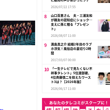
2026/07/22 17:55
山口百恵さん 夫・三浦友和
が親友の認知症にショック…
支えに孫と贈る「プレゼン
ト」
2026/08/07 11:00
満島真之介 結婚2年目のラブ
ホ浮気！風俗店の裏切り2時
間
2017/03/07 00:00
「一生テレビで見たくない不
祥事タレント」5位渡部建、
4位斉藤慎二を抑えたワース
ト3は？【2026年版】
2026/06/17 11:00