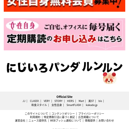
Official Site
JJ
CLASSY.
VERY
STORY
HERS
Mart
美ST
bis
和食スタイル
女性自身
SmartFLASH
kokode.jp
このサイトについて
コンテンツポリシー
プライバシーポリシー
利用規約
特定商取引法に基づく表記
広告掲載について
運営会社
ニュース提供先
WEBプッシュ通知について
情報提供
お問い合わせ