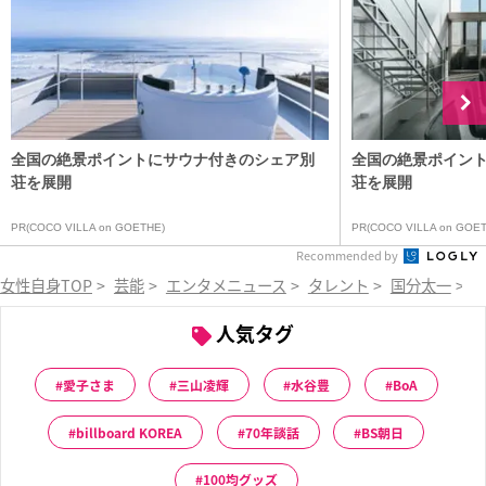
全国の絶景ポイントにサウナ付きのシェア別
全国の絶景ポイン
荘を展開
荘を展開
PR(COCO VILLA on GOETHE)
PR(COCO VILLA on GOET
Recommended by
女性自身TOP
>
芸能
>
エンタメニュース
>
タレント
>
国分太一
>
人気タグ
愛子さま
三山凌輝
水谷豊
BoA
billboard KOREA
70年談話
BS朝日
100均グッズ