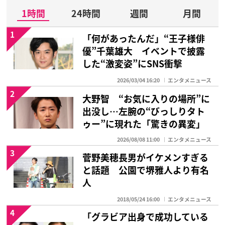
1時間
24時間
週間
月間
1
「何があったんだ」“王子様俳
優”千葉雄大 イベントで披露
した“激変姿”にSNS衝撃
2026/03/04 16:20
エンタメニュース
2
大野智 “お気に入りの場所”に
出没し…左腕の“びっしりタト
ゥー”に現れた「驚きの異変」
2026/08/08 11:00
エンタメニュース
3
菅野美穂長男がイケメンすぎる
と話題 公園で堺雅人より有名
人
2018/05/24 16:00
エンタメニュース
4
「グラビア出身で成功している