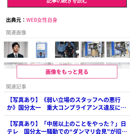
記事の続きを読む
出典元：
WEB女性自身
関連画像
画像をもっと見る
関連記事
【写真あり】《弱い立場のスタッフへの悪行
か》国分太一 重大コンプライアンス違反に透
ける“悪質性”
【写真あり】「中居以上のことをやった？」日
テレ 国分太一騒動での“ダンマリ会見”が招い