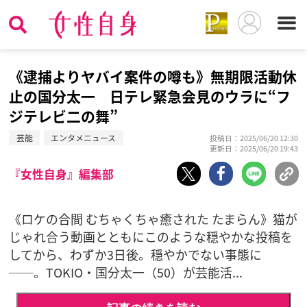
《逮捕よりヤバイ案件の噂も》無期限活動休
止の国分太一 日テレ緊急会見のウラに“フ
ジテレビ二の舞”
芸能
エンタメニュース
投稿日：2025/06/20 12:30
更新日：2025/06/20 19:43
『女性自身』編集部
《ロケの合間 むちゃくちゃ癒された たまらん》猫が
じゃれ合う動画とともにこのような穏やかな投稿を
してから、わずか3日後。穏やかでない事態に
──。TOKIO・国分太一（50）が芸能活...