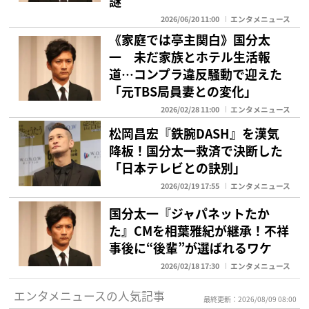
謎”
2026/06/20 11:00
エンタメニュース
《家庭では亭主関白》国分太
一 未だ家族とホテル生活報
道…コンプラ違反騒動で迎えた
「元TBS局員妻との変化」
2026/02/28 11:00
エンタメニュース
松岡昌宏『鉄腕DASH』を漢気
降板！国分太一救済で決断した
「日本テレビとの訣別」
2026/02/19 17:55
エンタメニュース
国分太一『ジャパネットたか
た』CMを相葉雅紀が継承！不祥
事後に“後輩”が選ばれるワケ
2026/02/18 17:30
エンタメニュース
エンタメニュースの人気記事
最終更新：2026/08/09 08:00