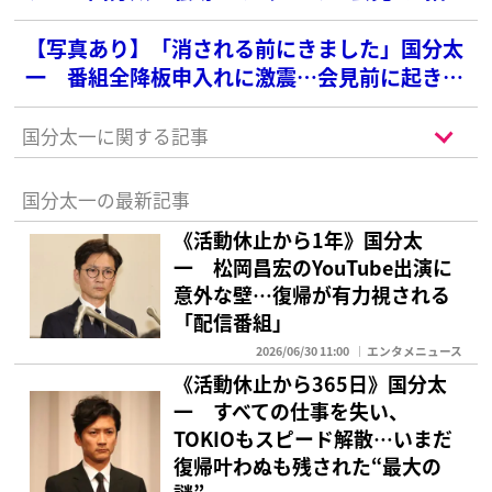
た「深刻な憶測」
【写真あり】「消される前にきました」国分太
一 番組全降板申入れに激震…会見前に起きた
ファンの“緊急行動”
国分太一に関する記事
国分太一の最新記事
《活動休止から1年》国分太
一 松岡昌宏のYouTube出演に
意外な壁…復帰が有力視される
「配信番組」
2026/06/30 11:00
エンタメニュース
《活動休止から365日》国分太
一 すべての仕事を失い、
TOKIOもスピード解散…いまだ
復帰叶わぬも残された“最大の