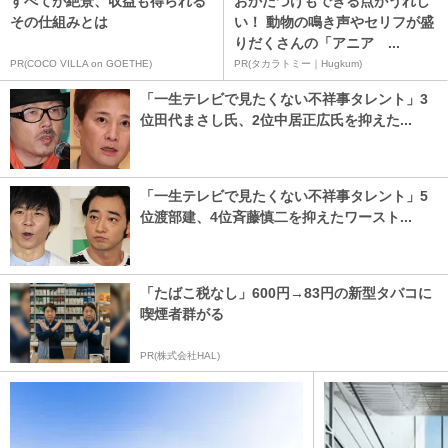
すべてが絶景、収益も得られる
おかたづけもできる点がうれし
その仕組みとは
い！ 動物の鳴き声やセリフが盛
りだくさんの「アニア ...
PR(COCO VILLA on GOETHE)
PR(タカラトミー｜Hugkum)
「一生テレビで見たくない不祥事タレント」3
位田代まさし氏、2位中居正広氏を抑えた...
「一生テレビで見たくない不祥事タレント」5
位渡部建、4位斉藤慎二を抑えたワースト...
「たばこ税なし」600円→83円の新型タバコに
喫煙者群がる
PR(株式会社HAL)