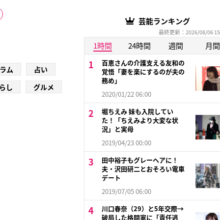
芸能ランキング
最終更新：2026/08/06 15
1時間
24時間
週間
月間
百恵さんの介護支える友和の
ラム
占い
覚悟「妻を楽にするのが夫の
務め」
らし
グルメ
2020/01/22 06:00
堀ちえみ 妹も入院してい
た！「ちえみより大変な状
況」と実母
2019/04/23 00:00
田中裕子もグレーヘアに！
夫・沢田研二とおそろい電車
デート
2019/07/05 06:00
川口春奈（29）と5年交際→
破局した格闘家に「責任逃