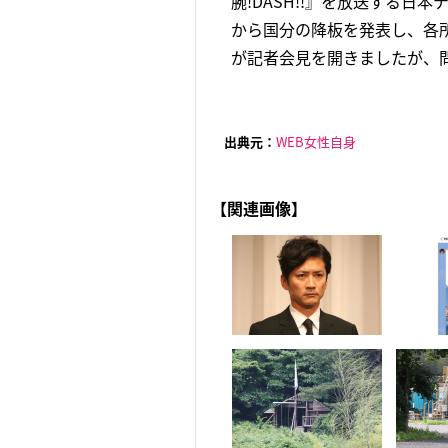
腕!DASH!!』を放送する
から国分の降板を発表し、各
が記者会見を開きましたが、問
出典元：
WEB女性自身
【関連画像】