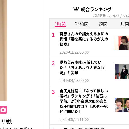
総合ランキング
最終更新：2026/08/06 15
1時間
24時間
週間
月間
百恵さんの介護支える友和の
覚悟「妻を楽にするのが夫の
務め」
2020/01/22 06:00
堀ちえみ 妹も入院してい
た！「ちえみより大変な状
況」と実母
2019/04/23 00:00
自民党総裁に「なってほしい
候補」ランキング！3位高市
早苗、2位小泉進次郎を抑え
た圧倒的1位は？【30代〜60
代に聞いた】
2024/09/26 11:00
ザ!鉄