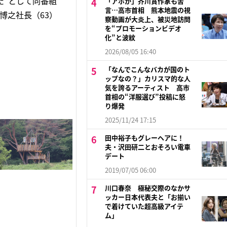
た”として同番組
「アホか」芥川賞作家も苦
言…高市首相 熊本地震の視
博之社長（63）
察動画が大炎上、被災地訪問
を“プロモーションビデオ
化”と波紋
2026/08/05 16:40
「なんでこんなバカが国のト
ップなの？」カリスマ的な人
気を誇るアーティスト 高市
首相の“洋服選び”投稿に怒
り爆発
2025/11/24 17:15
田中裕子もグレーヘアに！
夫・沢田研二とおそろい電車
デート
2019/07/05 06:00
川口春奈 極秘交際のなかサ
ッカー日本代表夫と「お揃い
で着けていた超高級アイテ
ム」