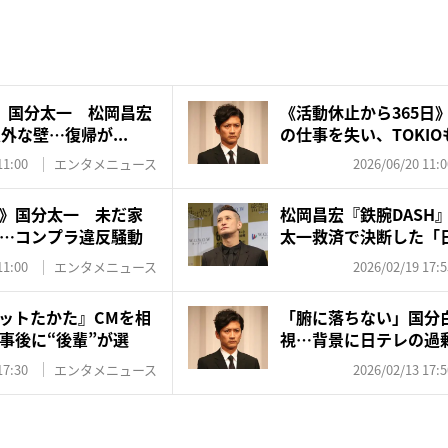
》国分太一 松岡昌宏
《活動休止から365日
意外な壁…復帰が...
の仕事を失い、TOKIO
11:00
エンタメニュース
2026/06/20 11:0
》国分太一 未だ家
松岡昌宏『鉄腕DASH
…コンプラ違反騒動
太一救済で決断した「
訣...
11:00
エンタメニュース
2026/02/19 17:5
ットたかた』CMを相
「腑に落ちない」国分
事後に“後輩”が選
視…背景に日テレの過
不...
17:30
エンタメニュース
2026/02/13 17:5