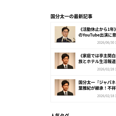
国分太一の最新記事
《活動休止から1年
のYouTube出演に
2026/06/30 
《家庭では亭主関白
族とホテル生活報道
で迎...
2026/02/28 
国分太一『ジャパネ
葉雅紀が継承！不祥
ば...
2026/02/18 
人気タグ