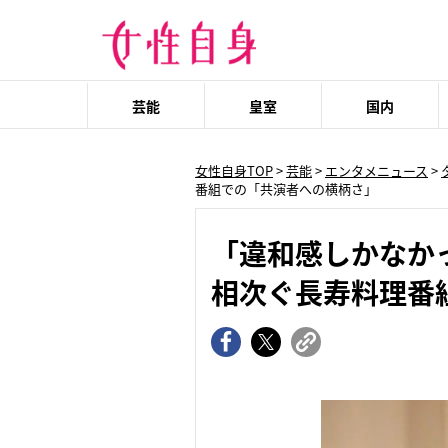
芸能
皇室
国内
女性自身TOP
>
芸能
>
エンタメニュース
>
番組での「共演者への横柄さ」
「違和感しかなか
相次ぐ長寿料理番