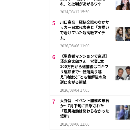
れ」と批判があがるワケ
2024/03/12 15:50
川口春奈 極秘交際のなかサ
ッカー日本代表夫と「お揃い
で着けていた超高級アイテ
ム」
2026/08/06 11:00
《単身者マンションで急逝》
清水良太郎さん 営業1本
100万円から逮捕後はゴキブ
リ駆除まで…転落乗り越
え“絶縁父”とも和解後の急
逝に広がる衝撃
2026/08/04 17:05
大野智 イベント開催の布石
か…7月下旬に目撃された
「嵐再始動は関わらなかった
場所」
2026/08/06 11:00