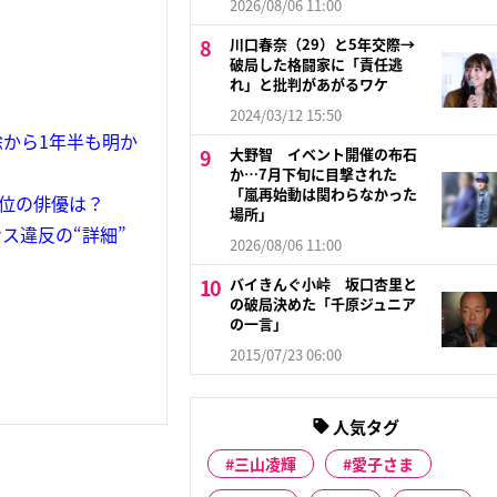
2026/08/06 11:00
川口春奈（29）と5年交際→
破局した格闘家に「責任逃
れ」と批判があがるワケ
2024/03/12 15:50
から1年半も明か
大野智 イベント開催の布石
か…7月下旬に目撃された
「嵐再始動は関わらなかった
1位の俳優は？
場所」
ス違反の“詳細”
2026/08/06 11:00
バイきんぐ小峠 坂口杏里と
の破局決めた「千原ジュニア
の一言」
2015/07/23 06:00
人気タグ
三山凌輝
愛子さま