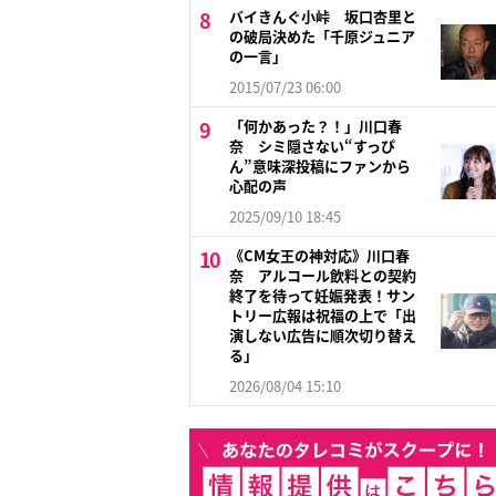
バイきんぐ小峠 坂口杏里と
の破局決めた「千原ジュニア
の一言」
2015/07/23 06:00
「何かあった？！」川口春
奈 シミ隠さない“すっぴ
ん”意味深投稿にファンから
心配の声
2025/09/10 18:45
《CM女王の神対応》川口春
奈 アルコール飲料との契約
終了を待って妊娠発表！サン
トリー広報は祝福の上で「出
演しない広告に順次切り替え
る」
2026/08/04 15:10