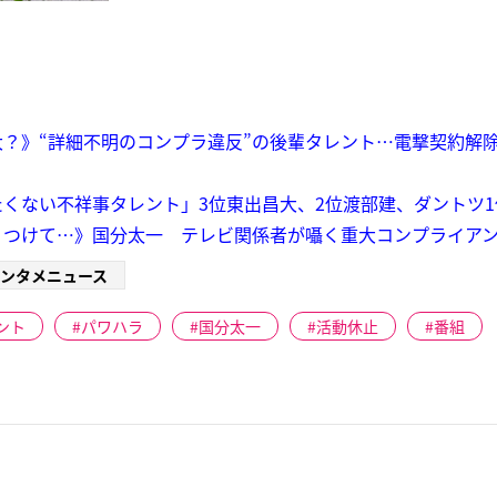
？》“詳細不明のコンプラ違反”の後輩タレント…電撃契約解除
くない不祥事タレント」3位東出昌大、2位渡部建、ダントツ
つけて…》国分太一 テレビ関係者が囁く重大コンプライアン
ンタメニュース
ント
パワハラ
国分太一
活動休止
番組