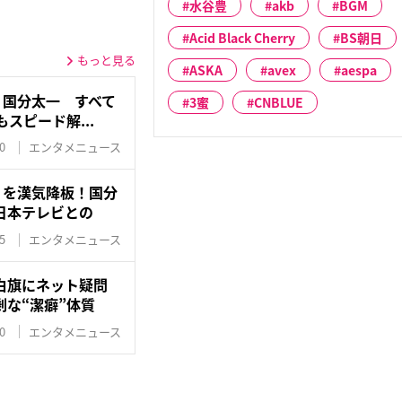
水谷豊
akb
BGM
Acid Black Cherry
BS朝日
もっと見る
ASKA
avex
aespa
》国分太一 すべて
3蜜
CNBLUE
もスピード解...
0
エンタメニュース
』を漢気降板！国分
日本テレビとの
5
エンタメニュース
白旗にネット疑問
剰な“潔癖”体質
0
エンタメニュース