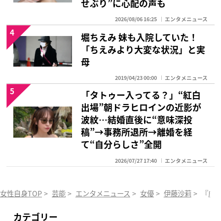
せぶり”に心配の声も
2026/08/06 16:25
エンタメニュース
4
堀ちえみ 妹も入院していた！
「ちえみより大変な状況」と実
母
2019/04/23 00:00
エンタメニュース
5
「タトゥー入ってる？」“紅白
出場”朝ドラヒロインの近影が
波紋…結婚直後に“意味深投
稿”→事務所退所→離婚を経
て“自分らしさ”全開
2026/07/27 17:40
エンタメニュース
女性自身TOP
>
芸能
>
エンタメニュース
>
女優
>
伊藤沙莉
>
『虎
カテゴリー