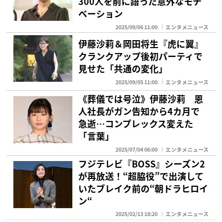
300人を前に語った意外なモチ
ベーション
2025/09/06 11:00
エンタメニュース
伊藤沙莉＆岡田将生『虎に翼』
クランクアップ後初パーティで
見せた「共通の変化」
2025/09/05 11:00
エンタメニュース
《葬儀では号泣》伊藤沙莉 恩
人社長がガン告知から4カ月で
急逝…コンプレックス変えた
「言葉」
2025/07/04 06:00
エンタメニュース
フジテレビ『BOSS』シーズン2
が再放送！“超脇役”で出演して
いたブレイク前の“朝ドラヒロイ
ン“
2025/02/13 18:20
エンタメニュース