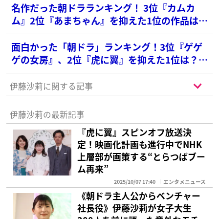
名作だった朝ドラランキング！ 3位『カムカ
ム』2位『あまちゃん』を抑えた1位の作品は？
【2010年以降】
面白かった「朝ドラ」ランキング！3位『ゲゲ
ゲの女房』、2位『虎に翼』を抑えた1位は？
【’10年以降編】
伊藤沙莉に関する記事
伊藤沙莉の最新記事
『虎に翼』スピンオフ放送決
定！映画化計画も進行中でNHK
上層部が画策する“とらつばブー
ム再来”
2025/10/07 17:40
エンタメニュース
《朝ドラ主人公からベンチャー
社長役》伊藤沙莉が女子大生