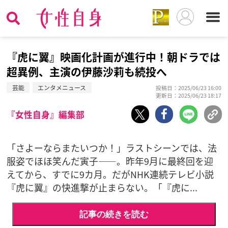
『虎に翼』映画化計画が進行中！朝ドラでは
超異例、主演の伊藤沙莉も続投へ
芸能
エンタメニュース
投稿日：2025/06/23 16:00
更新日：2025/06/23 18:17
『女性自身』編集部
「さよーならまたいつか！」ラストシーンでは、法
服姿でほほ笑んだ寅子――。昨年9月に最終回を迎
えてから、すでに9カ月。だがNHK連続テレビ小説
『虎に翼』の快進撃が止まらない。「『虎に...
記事の続きを読む