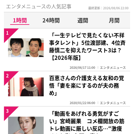
エンタメニュースの人気記事
最終更新：2026/08/06 22:00
1時間
24時間
週間
月間
1
「一生テレビで見たくない不祥
事タレント」5位渡部建、4位斉
藤慎二を抑えたワースト3は？
【2026年版】
2026/06/17 11:00
エンタメニュース
2
百恵さんの介護支える友和の覚
悟「妻を楽にするのが夫の務
め」
2020/01/22 06:00
エンタメニュース
3
「動画をあげれる勇気がすご
い」宮崎麗果 コメ欄開放の筋
トレ動画に厳しい反応…“激痩