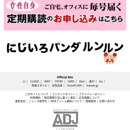
Official Site
JJ
CLASSY.
VERY
STORY
HERS
Mart
美ST
bis
和食スタイル
女性自身
SmartFLASH
kokode.jp
このサイトについて
コンテンツポリシー
プライバシーポリシー
利用規約
特定商取引法に基づく表記
広告掲載について
運営会社
ニュース提供先
WEBプッシュ通知について
情報提供
お問い合わせ