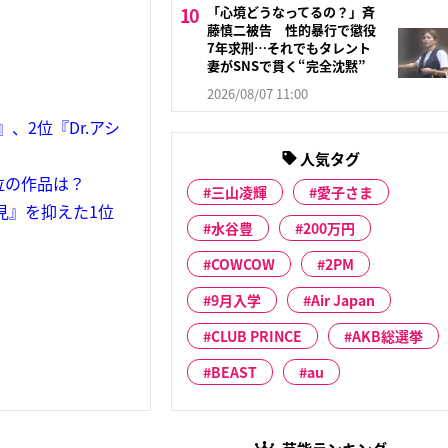
「心境どうなってるの？」斉
藤慎二被告 性的暴行で懲役
7年求刑…それでもタレント
妻がSNSで貫く“完全沈黙”
2026/08/07 11:00
2位『Dr.アシ
人気タグ
位の作品は？
三山凌輝
愛子さま
見』を抑えた1位
水谷豊
200万円
COWCOW
2PM
9月入学
Air Japan
CLUB PRINCE
AKB総選挙
BEAST
au