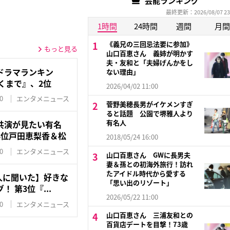
芸能ランキング
最終更新：2026/08/07 23
1時間
24時間
週間
月間
《義兄の三回忌法要に参加》
もっと見る
山口百恵さん 義姉が明かす
夫・友和と「夫婦げんかをし
ドラマランキン
ない理由」
くまで』、2位
2026/04/02 11:00
0
エンタメニュース
菅野美穂長男がイケメンすぎ
ると話題 公園で堺雅人より
有名人
共演が見たい有名
3位戸田恵梨香＆松
2018/05/24 16:00
0
エンタメニュース
山口百恵さん GWに長男夫
妻＆孫との初海外旅行！訪れ
たアイドル時代から愛する
0人に聞いた】好きな
「思い出のリゾート」
 第3位『...
2026/05/22 11:00
0
エンタメニュース
山口百恵さん 三浦友和との
百貨店デートを目撃！73歳