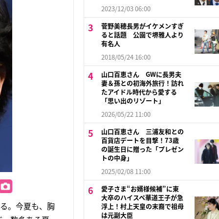
2023/12/03 06:00
菅野美穂長男がイケメンすぎ
ると話題 公園で堺雅人より
有名人
2018/05/24 16:00
山口百恵さん GWに長男夫
妻＆孫との初海外旅行！訪れ
たアイドル時代から愛する
「思い出のリゾート」
2026/05/22 11:00
山口百恵さん 三浦友和との
百貨店デートを目撃！73歳
の誕生日に贈った「プレゼン
トの中身」
2025/02/08 11:00
愛子さま“お婿様候補”に東
大卒のハイスペ華道王子が急
まる。今夏も、胸
浮上！村上天皇の末裔で祖母
は元副大臣