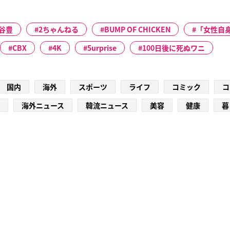
谷豊
2ちゃんねる
BUMP OF CHICKEN
「女性自身
CBX
4K
5urprise
100日後に死ぬワニ
国内
海外
スポーツ
ライフ
コミック
コ
海外ニュース
韓流ニュース
美容
健康
暮