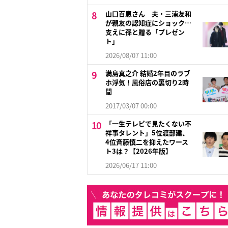
山口百恵さん 夫・三浦友和
が親友の認知症にショック…
支えに孫と贈る「プレゼン
ト」
2026/08/07 11:00
満島真之介 結婚2年目のラブ
ホ浮気！風俗店の裏切り2時
間
2017/03/07 00:00
「一生テレビで見たくない不
祥事タレント」5位渡部建、
4位斉藤慎二を抑えたワース
ト3は？【2026年版】
2026/06/17 11:00