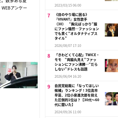
だ。数多ある夏
2023/03/15 06:00
WEBアンケー
《目のやり場に困る》
『VIVANT』女性歌手
（30） “胸元ぽっかり”服
にファン騒然…ファッション
でも貫く“オルタナティブス
タイル”
2026/08/07 17:10
「きわどくて心配」TWICE・
モモ “両脇丸見え”ファッ
ションにファン沸騰…“だら
しない”ドレスも話題
2026/06/04 16:20
自民党総裁に「なってほしい
候補」ランキング！3位高市
早苗、2位小泉進次郎を抑え
た圧倒的1位は？【30代〜60
代に聞いた】
2024/09/26 11:00