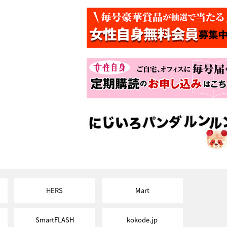
HERS
Mart
SmartFLASH
kokode.jp