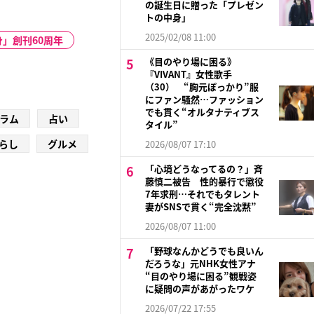
の誕生日に贈った「プレゼン
トの中身」
2025/02/08 11:00
」創刊60周年
《目のやり場に困る》
『VIVANT』女性歌手
（30） “胸元ぽっかり”服
にファン騒然…ファッション
でも貫く“オルタナティブス
ラム
占い
タイル”
らし
グルメ
2026/08/07 17:10
「心境どうなってるの？」斉
藤慎二被告 性的暴行で懲役
7年求刑…それでもタレント
妻がSNSで貫く“完全沈黙”
2026/08/07 11:00
「野球なんかどうでも良いん
だろうな」元NHK女性アナ
“目のやり場に困る”観戦姿
に疑問の声があがったワケ
2026/07/22 17:55