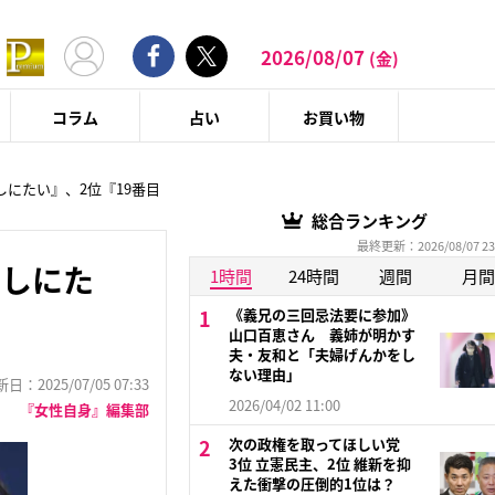
2026/08/07
(金)
コラム
占い
お買い物
しにたい』、2位『19番目
総合ランキング
最終更新：2026/08/07 23
でしにた
1時間
24時間
週間
月間
《義兄の三回忌法要に参加》
山口百恵さん 義姉が明かす
夫・友和と「夫婦げんかをし
ない理由」
：2025/07/05 07:33
2026/04/02 11:00
『女性自身』編集部
次の政権を取ってほしい党
3位 立憲民主、2位 維新を抑
えた衝撃の圧倒的1位は？