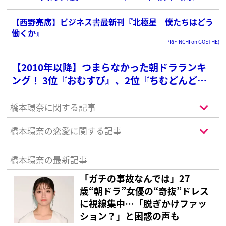
位前田敦子を抑えた1位は？
【西野亮廣】ビジネス書最新刊『北極星 僕たちはどう
働くか』
PR(FINCHI on GOETHE)
【2010年以降】つまらなかった朝ドラランキ
ング！ 3位『おむすび』、2位『ちむどんど
ん』を抑えた1位の作品は？
橋本環奈に関する記事
橋本環奈の恋愛に関する記事
橋本環奈の最新記事
「ガチの事故なんでは」27
歳“朝ドラ”女優の“奇抜”ドレス
に視線集中…「脱ぎかけファッ
ション？」と困惑の声も