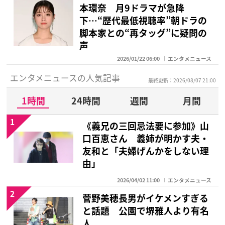
本環奈 月9ドラマが急降
下…“歴代最低視聴率”朝ドラの
脚本家との“再タッグ”に疑問の
声
2026/01/22 06:00
エンタメニュース
エンタメニュースの人気記事
最終更新：2026/08/07 21:00
1時間
24時間
週間
月間
1
《義兄の三回忌法要に参加》山
口百恵さん 義姉が明かす夫・
友和と「夫婦げんかをしない理
由」
2026/04/02 11:00
エンタメニュース
2
菅野美穂長男がイケメンすぎる
と話題 公園で堺雅人より有名
人