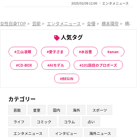
2025/02/08 11:00
エンタメニュース
女性自身TOP
>
芸能
>
エンタメニュース
>
女優
>
橋本環奈
>
橋本
人気タグ
三山凌輝
愛子さま
水谷豊
anan
CD-BOX
AIモデル
101回目のプロポーズ
BEGIN
カテゴリー
芸能
皇室
国内
海外
スポーツ
ライフ
コミック
コラム
占い
エンタメニュース
インタビュー
海外ニュース