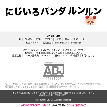
Official Site
JJ
CLASSY.
VERY
STORY
HERS
Mart
美ST
bis
和食スタイル
女性自身
SmartFLASH
kokode.jp
このサイトについて
コンテンツポリシー
プライバシーポリシー
利用規約
特定商取引法に基づく表記
広告掲載について
運営会社
ニュース提供先
WEBプッシュ通知について
情報提供
お問い合わせ
ABJマークは、この電子書店・電子書籍配信サービスが、著作権者からコンテンツ使用許諾を得た正
規版配信サービスであることを示す登録商標（登録番号 第6091713号）です。
本サイトに掲載されているすべての文章・画像の無断転載・複製行為を固く禁止します。すべて
の著作権は光文社に帰属します。
© Kobunsha Co., Ltd. All Rights Reserved.
WP2Social Auto Publish
Powered By :
XYZScripts.com