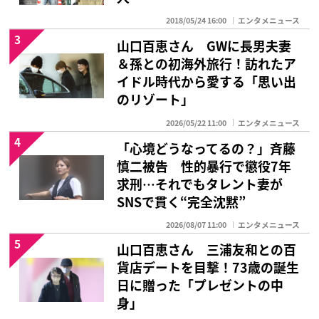
2018/05/24 16:00
エンタメニュース
3
山口百恵さん GWに長男夫妻
＆孫との初海外旅行！訪れたア
イドル時代から愛する「思い出
のリゾート」
2026/05/22 11:00
エンタメニュース
4
「心境どうなってるの？」斉藤
慎二被告 性的暴行で懲役7年
求刑…それでもタレント妻が
SNSで貫く“完全沈黙”
2026/08/07 11:00
エンタメニュース
5
山口百恵さん 三浦友和との百
貨店デートを目撃！73歳の誕生
日に贈った「プレゼントの中
身」