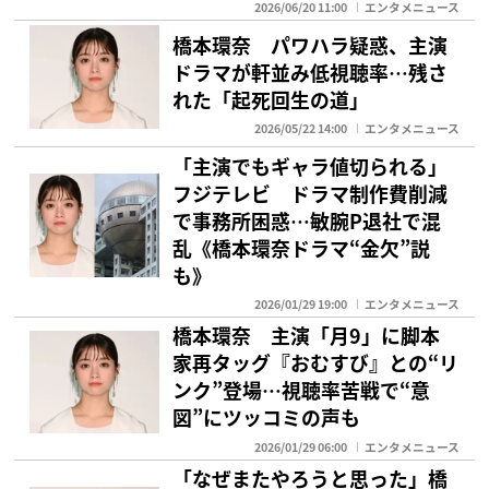
2026/06/20 11:00
エンタメニュース
橋本環奈 パワハラ疑惑、主演
ドラマが軒並み低視聴率…残さ
れた「起死回生の道」
2026/05/22 14:00
エンタメニュース
「主演でもギャラ値切られる」
フジテレビ ドラマ制作費削減
で事務所困惑…敏腕P退社で混
乱《橋本環奈ドラマ“金欠”説
も》
2026/01/29 19:00
エンタメニュース
橋本環奈 主演「月9」に脚本
家再タッグ『おむすび』との“リ
ンク”登場…視聴率苦戦で“意
図”にツッコミの声も
2026/01/29 06:00
エンタメニュース
「なぜまたやろうと思った」橋