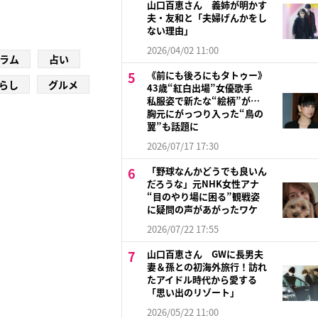
山口百恵さん 義姉が明かす
夫・友和と「夫婦げんかをし
ない理由」
2026/04/02 11:00
ラム
占い
《前にも後ろにもタトゥー》
らし
グルメ
43歳“紅白出場”女優歌手
私服姿で新たな“絵柄”が…
胸元にがっつり入った“鳥の
翼”も話題に
2026/07/17 17:30
「野球なんかどうでも良いん
だろうな」元NHK女性アナ
“目のやり場に困る”観戦姿
に疑問の声があがったワケ
2026/07/22 17:55
山口百恵さん GWに長男夫
妻＆孫との初海外旅行！訪れ
たアイドル時代から愛する
「思い出のリゾート」
2026/05/22 11:00