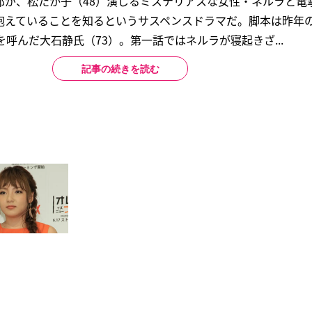
郎が、松たか子（48）演じるミステリアスな女性・ネルラと電
抱えていることを知るというサスペンスドラマだ。脚本は昨年
を呼んだ大石静氏（73）。第一話ではネルラが寝起きざ...
記事の続きを読む