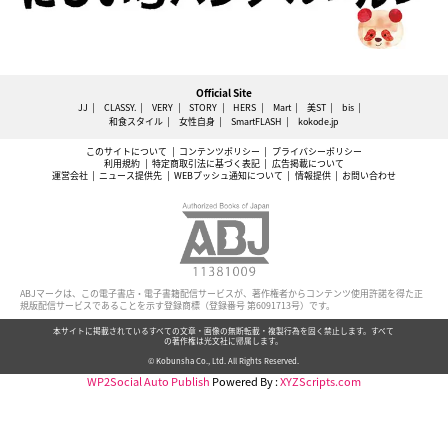
Official Site
JJ
CLASSY.
VERY
STORY
HERS
Mart
美ST
bis
和食スタイル
女性自身
SmartFLASH
kokode.jp
このサイトについて
コンテンツポリシー
プライバシーポリシー
利用規約
特定商取引法に基づく表記
広告掲載について
運営会社
ニュース提供先
WEBプッシュ通知について
情報提供
お問い合わせ
ABJマークは、この電子書店・電子書籍配信サービスが、著作権者からコンテンツ使用許諾を得た正
規版配信サービスであることを示す登録商標（登録番号 第6091713号）です。
本サイトに掲載されているすべての文章・画像の無断転載・複製行為を固く禁止します。すべて
の著作権は光文社に帰属します。
© Kobunsha Co., Ltd. All Rights Reserved.
WP2Social Auto Publish
Powered By :
XYZScripts.com