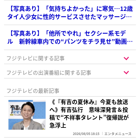
【写真あり】「気持ちよかった」に寒気…12歳
タイ人少女に性的サービスさせたマッサージ店
のおぞましい現場と異様な女性セラピスト写真
【写真あり】「他所でやれ」セクシー系モデ
ル 新幹線車内での“パンツをチラ見せ”動画が
波紋…衆院選でも“半ケツビラ配り”写真が炎上
フジテレビに関する記事
フジテレビの出演番組に関する記事
フジテレビの最新記事
《『有吉の夏休み』今夏も放送
へ》有吉弘行 意味深発言＆投
稿で“不祥事タレント”復帰説が
急浮上
2026/08/05 18:15
エンタメニュース