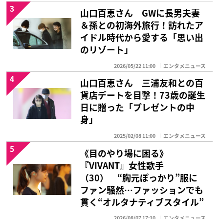
3
山口百恵さん GWに長男夫妻
＆孫との初海外旅行！訪れたア
イドル時代から愛する「思い出
のリゾート」
2026/05/22 11:00
エンタメニュース
4
山口百恵さん 三浦友和との百
貨店デートを目撃！73歳の誕生
日に贈った「プレゼントの中
身」
2025/02/08 11:00
エンタメニュース
5
《目のやり場に困る》
『VIVANT』女性歌手
（30） “胸元ぽっかり”服に
ファン騒然…ファッションでも
貫く“オルタナティブスタイル”
2026/08/07 17:10
エンタメニュース