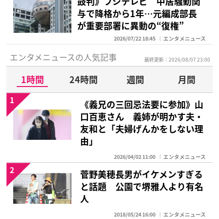
鼓判》フジテレビ 中居騒動関
与で降格から1年…元編成部長
が重要部署に異動の“復権”
2026/07/22 18:45
エンタメニュース
エンタメニュースの人気記事
最終更新：2026/08/07 23:00
1時間
24時間
週間
月間
1
《義兄の三回忌法要に参加》山
口百恵さん 義姉が明かす夫・
友和と「夫婦げんかをしない理
由」
2026/04/02 11:00
エンタメニュース
2
菅野美穂長男がイケメンすぎる
と話題 公園で堺雅人より有名
人
2018/05/24 16:00
エンタメニュース