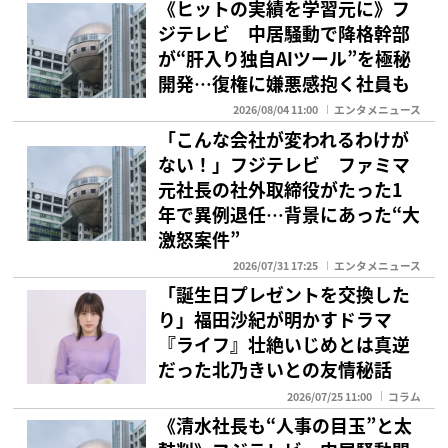
《ヒットの実績を学習元に》フ
ジテレビ 中居騒動で降格幹部
が“肝入り独自AIツール”を極秘
開発…復権に嫌悪感抱く社員も
2026/08/04 11:00
エンタメニュース
「こんな会社が変われるわけが
ない！」フジテレビ ファミマ
元社長の社外取締役がたった1
年で異例退任…背景にあった“大
激怒案件”
2026/07/31 17:25
エンタメニュース
「誕生日プレゼントを交換した
り」福田沙紀が明かすドラマ
『ライフ』壮絶いじめとは真逆
だった北乃きいとの友情秘話
2026/07/25 11:00
コラム
《清水社長も“人事の目玉”と太