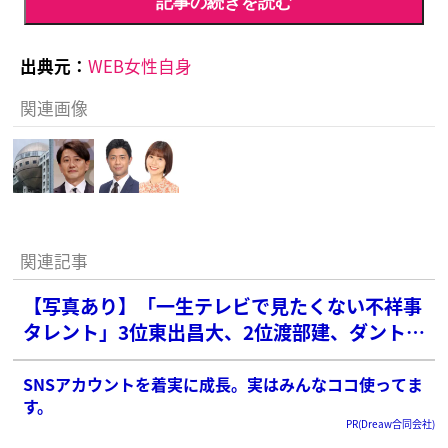
記事の続きを読む
出典元：
WEB女性自身
関連画像
関連記事
【写真あり】「一生テレビで見たくない不祥事
タレント」3位東出昌大、2位渡部建、ダントツ
1位の俳優は？
SNSアカウントを着実に成長。実はみんなココ使ってま
す。
PR(Dreaw合同会社)