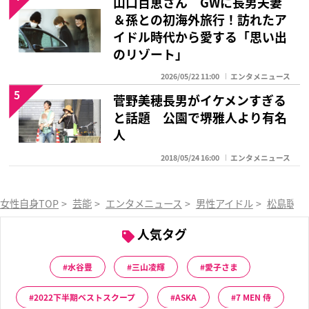
山口百恵さん GWに長男夫妻
＆孫との初海外旅行！訪れたア
イドル時代から愛する「思い出
のリゾート」
2026/05/22 11:00
エンタメニュース
5
菅野美穂長男がイケメンすぎる
と話題 公園で堺雅人より有名
人
2018/05/24 16:00
エンタメニュース
女性自身TOP
>
芸能
>
エンタメニュース
>
男性アイドル
>
松島聡
>
人気タグ
水谷豊
三山凌輝
愛子さま
2022下半期ベストスクープ
ASKA
7 MEN 侍