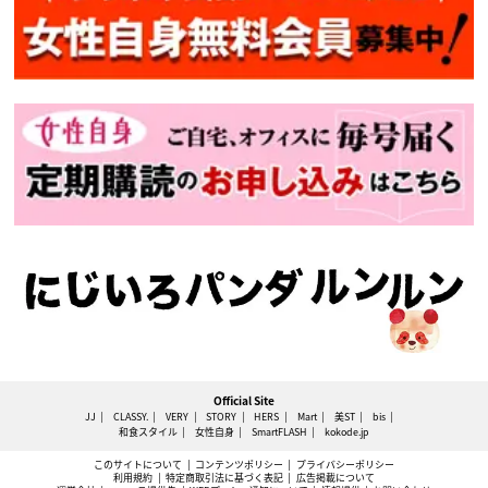
Official Site
JJ
CLASSY.
VERY
STORY
HERS
Mart
美ST
bis
和食スタイル
女性自身
SmartFLASH
kokode.jp
このサイトについて
コンテンツポリシー
プライバシーポリシー
利用規約
特定商取引法に基づく表記
広告掲載について