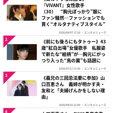
『VIVANT』女性歌手
（30） “胸元ぽっかり”服に
ファン騒然…ファッションでも
貫く“オルタナティブスタイル”
2026/08/07 17:10
エンタメニュース
2
《前にも後ろにもタトゥー》43
歳“紅白出場”女優歌手 私服姿
で新たな“絵柄”が…胸元にがっ
つり入った“鳥の翼”も話題に
2026/07/17 17:30
エンタメニュース
3
《義兄の三回忌法要に参加》山
口百恵さん 義姉が明かす夫・
友和と「夫婦げんかをしない理
由」
2026/04/02 11:00
エンタメニュース
4