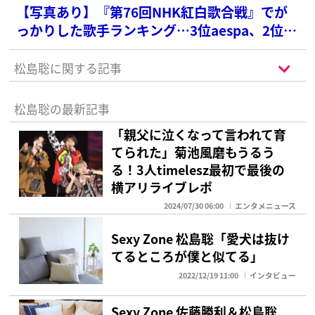
【写真あり】『第76回NHK紅白歌合戦』でが
っかりした歌手ランキング…3位aespa、2位純
烈を抑えた1位は？
松島聡に関する記事
松島聡の最新記事
「親父に泣くなって言われて育
てられた」菊池風磨もうるう
る！3人timelesz最初で最後の
横アリライブレポ
2024/07/30 06:00
エンタメニュース
Sexy Zone 松島聡「愛犬は抜け
てるところが僕と似てる」
2022/12/19 11:00
インタビュー
Sexy Zone 佐藤勝利＆松島聡