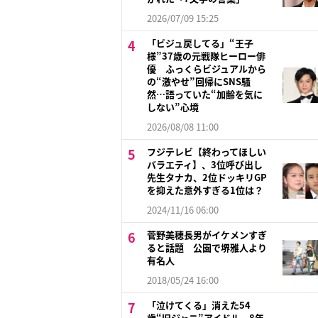
2026/07/09 15:25
「ビジュ戻してる」“王子
様”37歳の元戦隊ヒーロー俳
優 ふっくらビジュアルから
の“激やせ”回帰にSNS騒
然…語っていた“加齢を気に
しない”心境
2026/08/08 11:00
フジテレビ【終わってほしい
バラエティ】、3位呼び出し
先生タナカ、2位ドッキリGP
を抑えた意外すぎる1位は？
2024/11/16 06:00
菅野美穂長男がイケメンすぎ
ると話題 公園で堺雅人より
有名人
2018/05/24 16:00
「泣けてくる」消えた54
歳“旧ジャニ”アイドル 8年