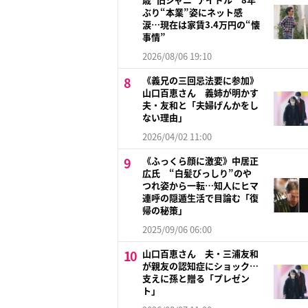
ぶり“本業”姿にネット感
涙…現在は家賃3.4万円の“懐
事情”
2026/08/06 19:10
《義兄の三回忌法要に参加》
山口百恵さん 義姉が明かす
夫・友和と「夫婦げんかをし
ない理由」
2026/04/02 11:00
《ふっくら顔に激変》中居正
広氏 “白髪びっしり”のや
つれ姿から一転…知人にヒマ
連呼の隠遁生活で目論む「復
帰の秘策」
2025/09/06 06:00
山口百恵さん 夫・三浦友和
が親友の認知症にショック…
支えに孫と贈る「プレゼン
ト」