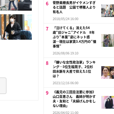
菅野美穂長男がイケメンすぎ
ると話題 公園で堺雅人より
有名人
2018/05/24 16:00
「泣けてくる」消えた54
歳“旧ジャニ”アイドル 8年
ぶり“本業”姿にネット感
涙…現在は家賃3.4万円の“懐
事情”
2026/08/06 19:10
「嫌いな女性政治家」ランキ
ング…3位生稲晃子、2位杉
田水脈を大差で抑えた1位
は？
2023/12/16 06:00
《義兄の三回忌法要に参加》
山口百恵さん 義姉が明かす
夫・友和と「夫婦げんかをし
ない理由」
2026/04/02 11:00