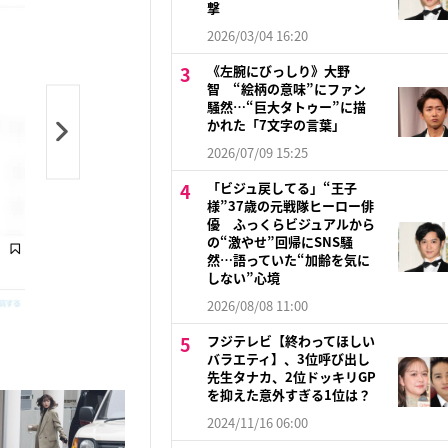
撃
2026/03/04 16:20
《左腕にびっしり》大野
智 “絵柄の意味”にファン
騒然…“巨大タトゥー”に描
かれた「7文字の言葉」
2026/07/09 15:25
「ビジュ戻してる」“王子
様”37歳の元戦隊ヒーロー俳
優 ふっくらビジュアルから
の“激やせ”回帰にSNS騒
然…語っていた“加齢を気に
しない”心境
2026/08/08 11:00
フジテレビ【終わってほしい
バラエティ】、3位呼び出し
先生タナカ、2位ドッキリGP
を抑えた意外すぎる1位は？
2024/11/16 06:00