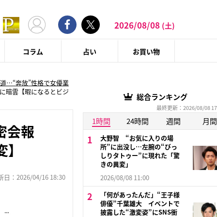
2026/08/08
(土)
コラム
占い
お買い物
道…“奔放”性格で女優業
業に暗雲【暇になるとビジ
総合ランキング
最終更新：2026/08/08 17
1時間
24時間
週間
月間
密会報
大野智 “お気に入りの場
変】
所”に出没し…左腕の“びっ
しりタトゥー”に現れた「驚
きの異変」
：2026/04/16 18:30
2026/08/08 11:00
「何があったんだ」“王子様
俳優”千葉雄大 イベントで
披露した“激変姿”にSNS衝