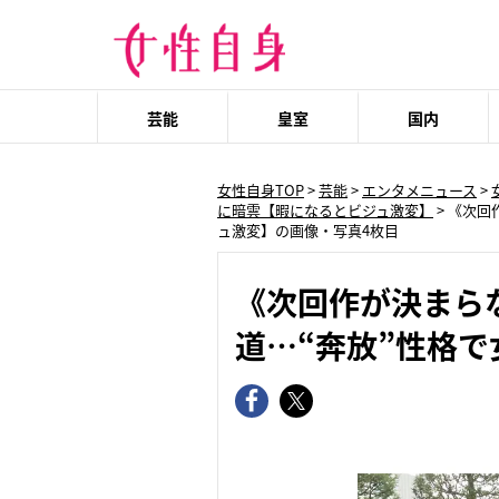
芸能
皇室
国内
女性自身TOP
>
芸能
>
エンタメニュース
>
に暗雲【暇になるとビジュ激変】
>
《次回
ュ激変】の画像・写真4枚目
《次回作が決まら
道…“奔放”性格