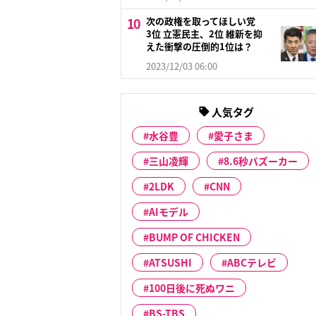
次の政権を取ってほしい党
3位 立憲民主、2位 維新を抑
えた衝撃の圧倒的1位は？
2023/12/03 06:00
人気タグ
水谷豊
愛子さま
三山凌輝
8.6秒バズーカー
2LDK
CNN
AIモデル
BUMP OF CHICKEN
ATSUSHI
ABCテレビ
100日後に死ぬワニ
BS-TBS