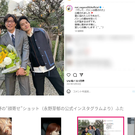
野の“顔寄せ”ショット（永野芽郁の公式インスタグラムより）ふた