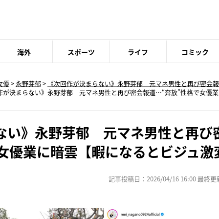
海外
スポーツ
ライフ
コミック
女優
>
永野芽郁
>
《次回作が決まらない》永野芽郁 元マネ男性と再び密会報
作が決まらない》永野芽郁 元マネ男性と再び密会報道…“奔放”性格で女優
ない》永野芽郁 元マネ男性と再び
で女優業に暗雲【暇になるとビジュ激
記事投稿日：2026/04/16 16:00 最終更新日